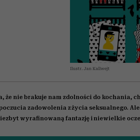
edź
 5,
przekraczają swoje granice
Wiemy, gdzie go kupić
Miller s. 5, odc. 6]
sezon jesień–zima 2
zaskakujący fawo
w seksie?
Ilustr. Jan Kallwejt
, że nie brakuje nam zdolności do kochania, ch
 poczucia zadowolenia z życia seksualnego. Al
iezbyt wyrafinowaną fantazję i niewielkie ocz