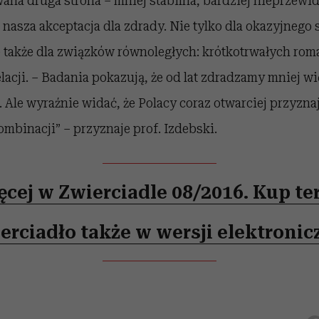
ana druga strona – mniej stabilna, bardziej nieprzewi
 nasza akceptacja dla zdrady. Nie tylko dla okazyjnego
e także dla związków równoległych: krótkotrwałych ro
elacji. – Badania pokazują, że od lat zdradzamy mniej w
e. Ale wyraźnie widać, że Polacy coraz otwarciej przyzna
mbinacji” – przyznaje prof. Izdebski.
ęcej w Zwierciadle 08/2016. Kup ter
erciadło także w wersji elektronic