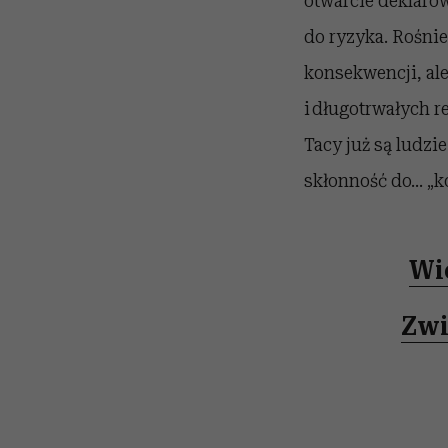
otwarcie deklarow
do ryzyka. Rośnie
konsekwencji, al
i długotrwałych r
Tacy już są ludzi
skłonność do… „ko
Wi
Zwi