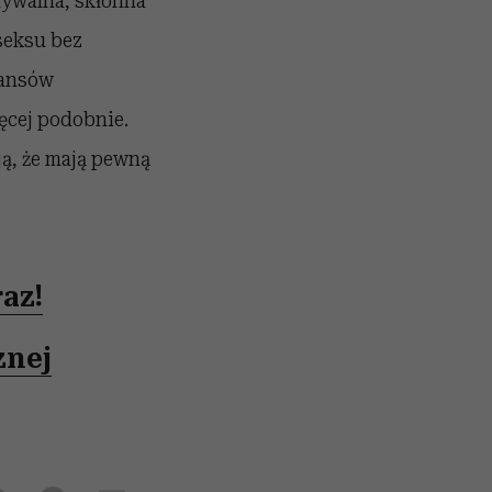
dywalna, skłonna
 seksu bez
mansów
ięcej podobnie.
ją, że mają pewną
az!
znej