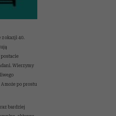
z okazji 40.
zują
 postacie
ładani. Wierzymy
śliwego
? A może po prostu
raz bardziej