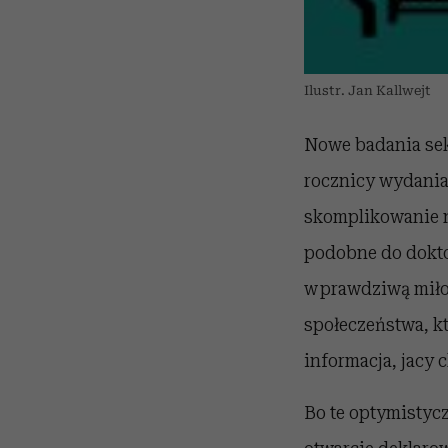
Ilustr. Jan Kallwejt
Nowe badania sek
rocznicy wydania 
skomplikowanie n
podobne do doktor
w prawdziwą miłoś
społeczeństwa, kt
informacja, jacy 
Bo te optymistycz