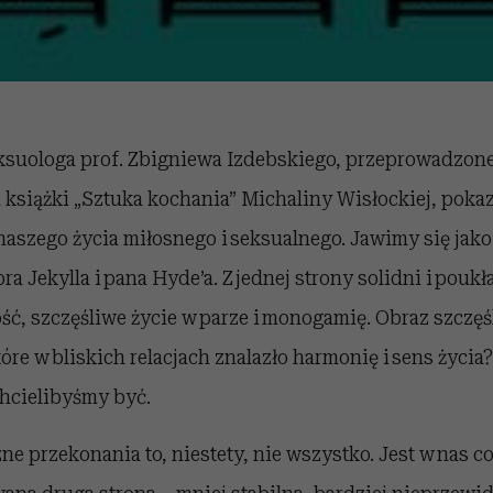
suologa prof. Zbigniewa Izdebskiego, przeprowadzone 
książki „Sztuka kochania” Michaliny Wisłockiej, poka
aszego życia miłosnego i seksualnego. Jawimy się jako
a Jekylla i pana Hyde’a. Z jednej strony solidni i pouk
ć, szczęśliwe życie w parze i monogamię. Obraz szczę
óre w bliskich relacjach znalazło harmonię i sens życia
chcielibyśmy być.
ne przekonania to, niestety, nie wszystko. Jest w nas co