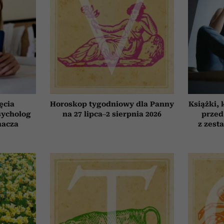
ęcia
Horoskop tygodniowy dla Panny
Książki, 
sycholog
na 27 lipca–2 sierpnia 2026
przed
nacza
z zest