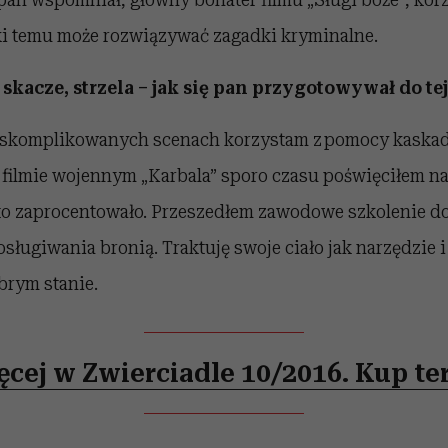
ęki temu może rozwiązywać zagadki kryminalne.
skacze, strzela – jak się pan przygotowywał do tej
 skomplikowanych scenach korzystam z pomocy kaskade
 filmie wojennym „Karbala” sporo czasu poświęciłem na
 to zaprocentowało. Przeszedłem zawodowe szkolenie d
sługiwania bronią. Traktuję swoje ciało jak narzędzie i 
rym stanie.
ęcej w Zwierciadle 10/2016. Kup ter