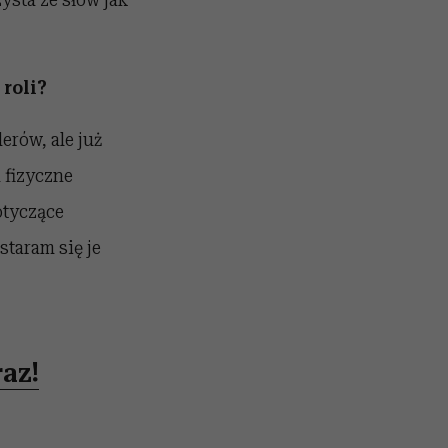
 roli?
rów, ale już
 fizyczne
otyczące
staram się je
az!