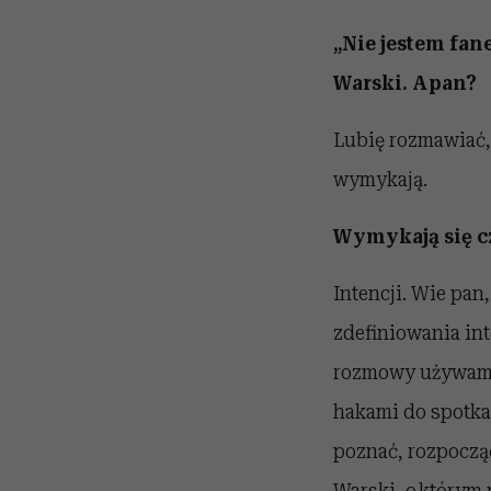
„Nie jestem fa
Warski. A pan?
Lubię rozmawiać,
wymykają.
Wymykają się 
Intencji. Wie pan
zdefiniowania int
rozmowy używamy c
hakami do spotkan
poznać, rozpocząć
Warski, o którym 