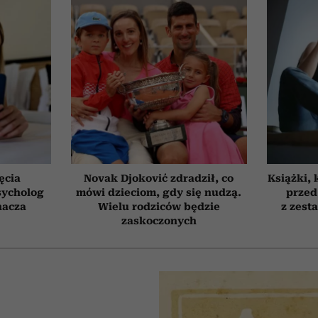
ęcia
Novak Djoković zdradził, co
Książki, 
sycholog
mówi dzieciom, gdy się nudzą.
przed
nacza
Wielu rodziców będzie
z zest
zaskoczonych