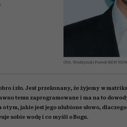
nice
edź
 5,
ć
sezon jesień–zima 2026/27
zaskakujący faworyt
Miller s. 5, odc. 6]
zupełny brak ogł
girls”
A
(Fot. Wodzynski Paweł/BEW NEW
bro i zło. Jest przekonany, że żyjemy w matriks
dawno temu zaprogramowane i ma na to dowody
 tym, jakie jest jego ulubione słowo, dlaczego 
je sobie wodę i co myśli o Bogu.