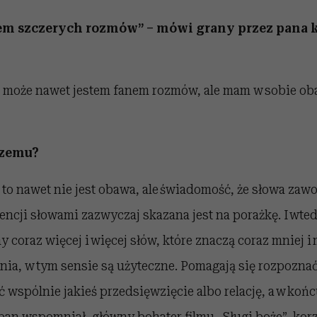
nem szczerych rozmów” – mówi grany przez pana 
 może nawet jestem fanem rozmów, ale mam w sobie oba
czemu?
, to nawet nie jest obawa, ale świadomość, że słowa zaw
encji słowami zazwyczaj skazana jest na porażkę. I wted
oraz więcej i więcej słów, które znaczą coraz mniej i 
ia, w tym sensie są użyteczne. Pomagają się rozpozna
 wspólnie jakieś przedsięwzięcie albo relację, a w końcu
pan wspomniał, główny bohater filmu „Sługi boże”, korz