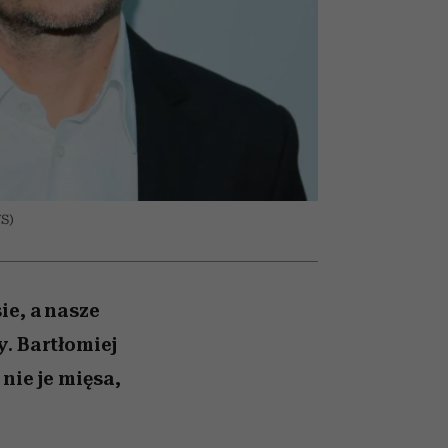
ady
to dla nich zarwiesz noc
Auschwitz
S)
ie, a nasze
. Bartłomiej
nie je mięsa,