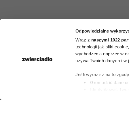
Odpowiedzialne wykorzys
HOROSKO
Wraz z
naszymi 1022 par
Horoskop ty
technologii jak pliki cook
wychodzenia naprzeciw oc
dla Byka na 2
używa Twoich danych i w ja
2 sierpnia
Jeśli wyrazisz na to zgod
Gromadzić dane dot
Identyfikować Twoj
27 LIPCA 2026
(fingerprinting, czyli 
Dowiedz się więcej odnośn
preferencje w
sekcji szc
dowolnej chwili.