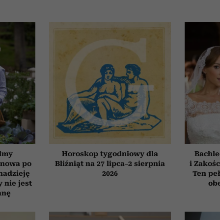
ilmy
Horoskop tygodniowy dla
Bachle
d nowa po
Bliźniąt na 27 lipca–2 sierpnia
i Zakośc
 nadzieję
2026
Ten peł
 nie jest
obe
anę