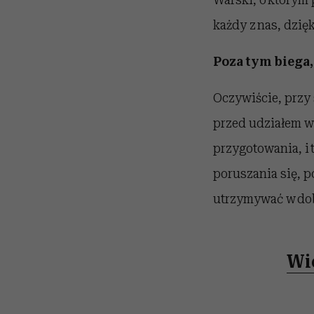
każdy z nas, dzi
Poza tym biega, 
Oczywiście, przy
przed udziałem w
przygotowania, i
poruszania się, po
utrzymywać w dob
Wi