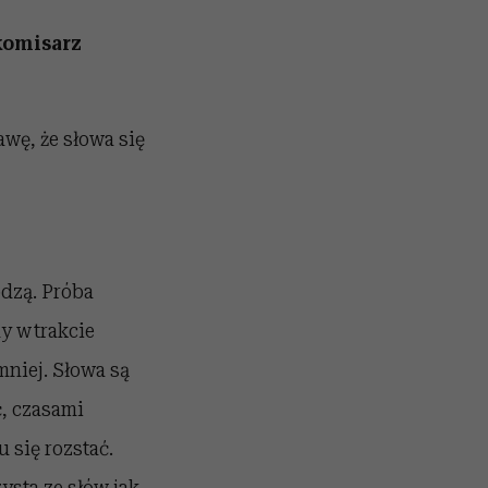
komisarz
wę, że słowa się
odzą. Próba
y w trakcie
mniej. Słowa są
ć, czasami
 się rozstać.
ysta ze słów jak