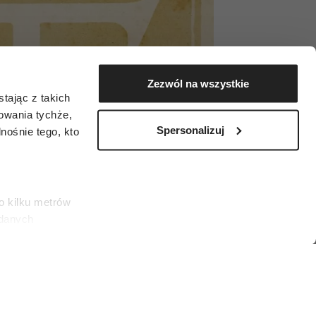
Zezwól na wszystkie
tając z takich
zowania tychże,
Spersonalizuj
ośnie tego, kto
o kilku metrów
 danych
łasne
ać swoją zgodę w