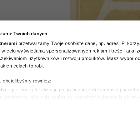
tanie Twoich danych
P
tnerami
przetwarzamy Twoje osobiste dane, np. adres IP, korzys
godniowy
ie, w celu wyświetlania spersonalizowanych reklam i treści, anali
zekiwaniom użytkowników i rozwoju produktów. Masz wybór odn
7 lipca–
kich celach to robi.
 2026
ę, chcielibyśmy również:
yczące Twojej lokalizacji geograficznej z dokładnością nawet d
e urządzenie, aktywnie analizując charakteryzującego je zbiory
wirtualny odcisk palca)
ie tego, jak Twoje osobiste dane są przetwarzane oraz ustaw w
zegółów
. W Deklaracji plików cookie możesz zmienić lub wycof