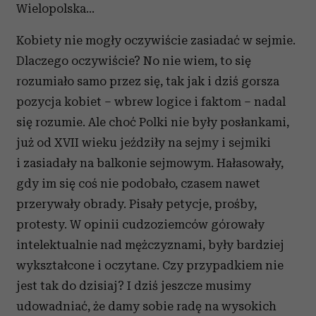
Wielopolska…
i reklam, aby oferować funkcje społecznościowe i
analizować ruch w naszej witrynie. Informacje o tym, jak
Kobiety nie mogły oczywiście zasiadać w sejmie.
korzystasz z naszej witryny, udostępniamy partnerom
Dlaczego oczywiście? No nie wiem, to się
społecznościowym, reklamowym i analitycznym.
rozumiało samo przez się, tak jak i dziś gorsza
Partnerzy mogą połączyć te informacje z innymi danymi
pozycja kobiet – wbrew logice i faktom – nadal
otrzymanymi od Ciebie lub uzyskanymi podczas
korzystania z ich usług.
się rozumie. Ale choć Polki nie były posłankami,
już od XVII wieku jeździły na sejmy i sejmiki
i zasiadały na balkonie sejmowym. Hałasowały,
gdy im się coś nie podobało, czasem nawet
przerywały obrady. Pisały petycje, prośby,
protesty. W opinii cudzoziemców górowały
intelektualnie nad mężczyznami, były bardziej
wykształcone i oczytane. Czy przypadkiem nie
jest tak do dzisiaj? I dziś jeszcze musimy
udowadniać, że damy sobie radę na wysokich