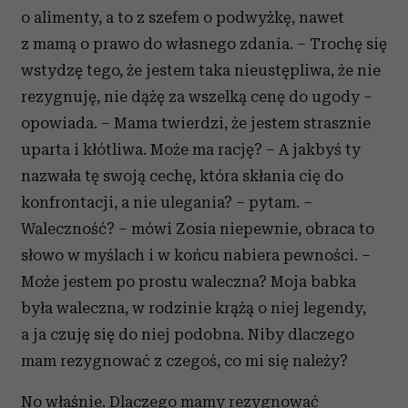
o alimenty, a to z szefem o podwyżkę, nawet
z mamą o prawo do własnego zdania. – Trochę się
wstydzę tego, że jestem taka nieustępliwa, że nie
rezygnuję, nie dążę za wszelką cenę do ugody –
opowiada. – Mama twierdzi, że jestem strasznie
uparta i kłótliwa. Może ma rację? – A jakbyś ty
nazwała tę swoją cechę, która skłania cię do
konfrontacji, a nie ulegania? – pytam. –
Waleczność? – mówi Zosia niepewnie, obraca to
słowo w myślach i w końcu nabiera pewności. –
Może jestem po prostu waleczna? Moja babka
była waleczna, w rodzinie krążą o niej legendy,
a ja czuję się do niej podobna. Niby dlaczego
mam rezygnować z czegoś, co mi się należy?
No właśnie. Dlaczego mamy rezygnować