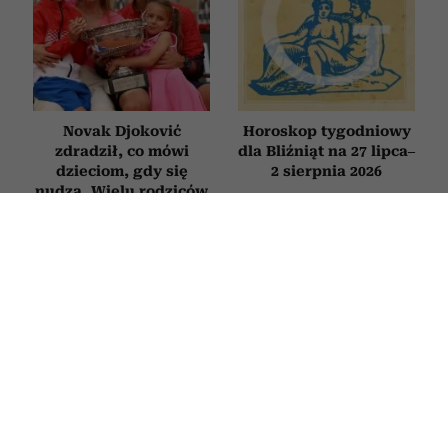
Novak Djoković
Horoskop tygodniowy
zdradził, co mówi
dla Bliźniąt na 27 lipca–
dzieciom, gdy się
2 sierpnia 2026
nudzą. Wielu rodziców
będzie zaskoczonych
RELACJE
Jak zachowuje się mąż, który nie
kocha? Oto sygnały, których nie warto
ignorować