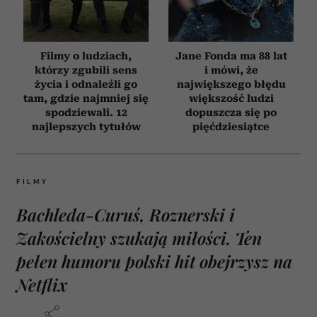
Filmy o ludziach,
Jane Fonda ma 88 lat
którzy zgubili sens
i mówi, że
życia i odnaleźli go
największego błędu
tam, gdzie najmniej się
większość ludzi
spodziewali. 12
dopuszcza się po
najlepszych tytułów
pięćdziesiątce
FILMY
Bachleda-Curuś, Roznerski i
Zakościelny szukają miłości. Ten
pełen humoru polski hit obejrzysz na
Netflix