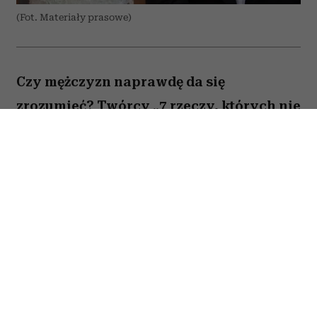
(Fot. Materiały prasowe)
Czy mężczyzn naprawdę da się
zrozumieć? Twórcy „7 rzeczy, których nie
wiecie o facetach” z przymrużeniem oka
próbują odpowiedzieć na to pytanie,
opowiadając o miłości, przyjaźni i
codziennych problemach kilku
bohaterów. Film Kingi Lewińskiej to
lekka komedia romantyczna, która łączy
humor z historiami o relacjach,
życiowych wyborach i poszukiwaniu