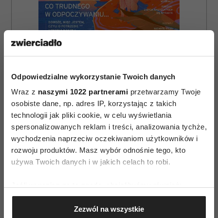
Odpowiedzialne wykorzystanie Twoich danych
Wraz z
naszymi 1022 partnerami
przetwarzamy Twoje
osobiste dane, np. adres IP, korzystając z takich
technologii jak pliki cookie, w celu wyświetlania
spersonalizowanych reklam i treści, analizowania tychże,
ZAMÓW
wychodzenia naprzeciw oczekiwaniom użytkowników i
rozwoju produktów. Masz wybór odnośnie tego, kto
WYDANIE DRUKOWANE
używa Twoich danych i w jakich celach to robi.
E-WYDANIE
Jeśli wyrazisz na to zgodę, chcielibyśmy również:
Gromadzić dane dotyczące Twojej lokalizacji
Zezwól na wszystkie
geograficznej z dokładnością nawet do kilku metrów