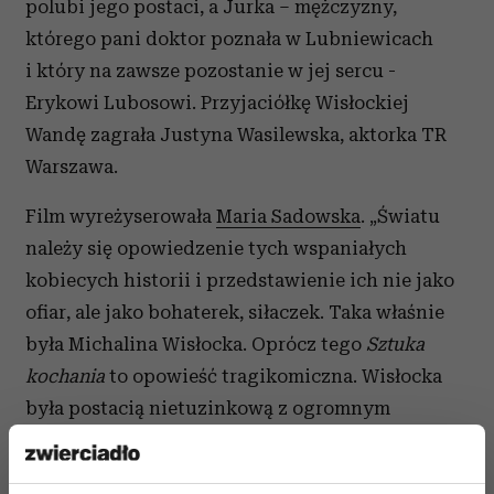
polubi jego postaci, a Jurka – mężczyzny,
którego pani doktor poznała w Lubniewicach
i który na zawsze pozostanie w jej sercu -
Erykowi Lubosowi. Przyjaciółkę Wisłockiej
Wandę zagrała Justyna Wasilewska, aktorka TR
Warszawa.
Film wyreżyserowała
Maria Sadowska
. „
Światu
należy się opowiedzenie tych wspaniałych
kobiecych historii i przedstawienie ich nie jako
ofiar, ale jako bohaterek, siłaczek. Taka właśnie
była Michalina Wisłocka. Oprócz tego
Sztuka
kochania
to opowieść tragikomiczna. Wisłocka
była postacią nietuzinkową z ogromnym
poczuciem humoru, dlatego na ekranie
zobaczymy cały wachlarz