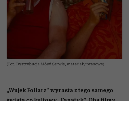
(Fot. Dystrybucja Mówi Serwis, materiały prasowe)
„Wujek Foliarz” wyrasta z tego samego
świata co kultowy „Fanatyk”. Oba filmy
inspirowane są internetowymi pastami
Malcolma XD – anonimowego autora,