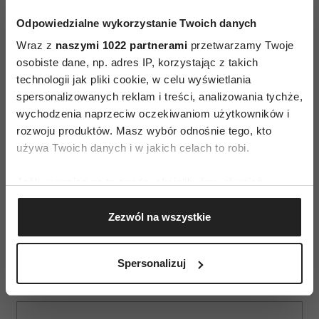
emocji”,
podkreśla reżyserka. P
rof. Zbigniew
Odpowiedzialne wykorzystanie Twoich danych
Izdebski wspomina, że lekarka była na zewnątrz
Wraz z
naszymi 1022 partnerami
przetwarzamy Twoje
dosyć zasadnicza: „Można powiedzieć, że
osobiste dane, np. adres IP, korzystając z takich
trzymała ludzi na dystans czy wytwarzała
technologii jak pliki cookie, w celu wyświetlania
dystans, ale była też bardzo, ale to bardzo oddana
spersonalizowanych reklam i treści, analizowania tychże,
w przyjaźni. Mam wrażenie, że Michalina nie
wychodzenia naprzeciw oczekiwaniom użytkowników i
wchodziła zbyt często w relacje przyjacielskie,
rozwoju produktów. Masz wybór odnośnie tego, kto
używa Twoich danych i w jakich celach to robi.
ale jeżeli już się z kimś zaprzyjaźniła, to była
bardzo tej przyjaźni oddana”.
Jeśli wyrazisz na to zgodę, chcielibyśmy również:
Gromadzić dane dotyczące Twojej lokalizacji
na podst.mat.pras. NEXT FILM
Zezwól na wszystkie
geograficznej z dokładnością nawet do kilku metrów
Identyfikować Twoje urządzenie, aktywnie
analizując charakteryzującego je zbiory danych
Spersonalizuj
(fingerprinting, czyli wirtualny odcisk palca)
Dowiedz się więcej odnośnie tego, jak Twoje osobiste
dane są przetwarzane oraz ustaw własne preferencje w