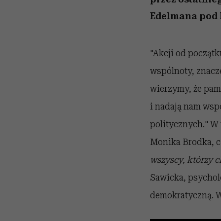
Edelmana pod 
"Akcji od począt
wspólnoty, znacz
wierzymy, że pami
i nadają nam wspó
politycznych." W
Monika Brodka, c
wszyscy, którzy c
Sawicka, psychol
demokratyczną. W