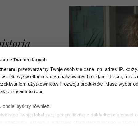
historia
olek.
tanie Twoich danych
opławska
tnerami
przetwarzamy Twoje osobiste dane, np. adres IP, korzys
ie, w celu wyświetlania spersonalizowanych reklam i treści, anali
 zagrała
zekiwaniom użytkowników i rozwoju produktów. Masz wybór odn
kich celach to robi.
życiem
ę, chcielibyśmy również:
 w końcu
yczące Twojej lokalizacji geograficznej z dokładnością nawet d
e urządzenie, aktywnie analizując charakteryzującego je zbiory
ość”
wirtualny odcisk palca)
ie tego, jak Twoje osobiste dane są przetwarzane oraz ustaw w