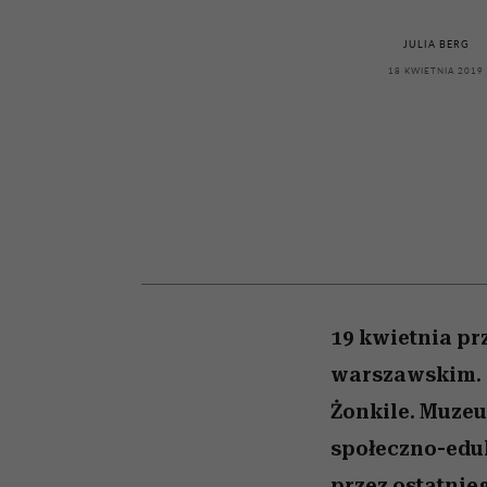
kawę z Kasią Miller”, s.
rachunek sumienia
modelowania
weterynarz”
odc. 7]
JULIA BERG
18 KWIETNIA 2019
19 kwietnia pr
warszawskim. J
Żonkile. Muzeu
społeczno-edu
przez ostatnie