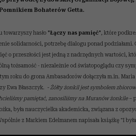
Pomnikiem Bohaterów Getta.
ku towarzyszy hasło
"Łączy nas pamięć"
, które podkreś
enie solidarności, potrzebę dialogu ponad podziałami.
ęć o przeszłości jest jedną z nadrzędnych wartości, kt
lną tożsamość - niezależnie od światopoglądu czy sym
 tym roku do grona Ambasadorów dołączyła m.in. Maria
zy Ewa Błaszczyk.
- Żółty żonkil jest symbolem zbiorow
hcieliśmy pamiętać, zanosiliśmy na Muranów żonkile
– p
ożka, była nauczycielka akademicka, związana z opozy
spólnie z Markiem Edelmanem napisała książkę "I była 