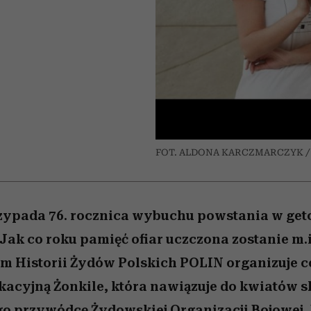
 5,
osób, które biorą na siebie za
powinien znać odpowiedź
Wiemy, gdzie go kupić
Miller s. 5, odc. 6]
sezon jesień–zima 2
mężczyzna jest mn
dużo
reaktywny”
FOT. ALDONA KARCZMARCZYK /
zypada 76. rocznica wybuchu powstania w get
ak co roku pamięć ofiar uczczona zostanie m.i
m Historii Żydów Polskich POLIN organizuje c
kacyjną Żonkile, która nawiązuje do kwiatów 
go przywódcę Żydowskiej Organizacji Bojowej,