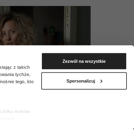
Zezwól na wszystkie
tając z takich
zowania tychże,
Spersonalizuj
ośnie tego, kto
o kilku metrów
 danych
łasne