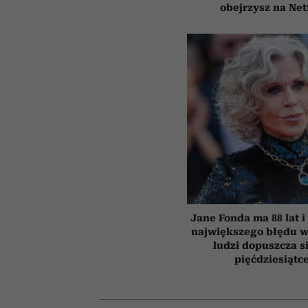
obejrzysz na Net
Jane Fonda ma 88 lat i
największego błędu w
ludzi dopuszcza s
pięćdziesiątc