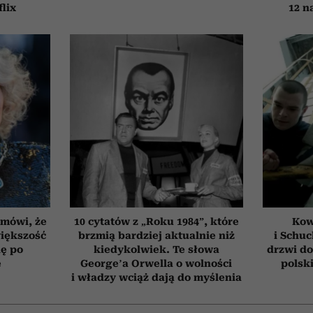
flix
12 n
 mówi, że
10 cytatów z „Roku 1984”, które
Kow
iększość
brzmią bardziej aktualnie niż
i Schuc
ię po
kiedykolwiek. Te słowa
drzwi do
e
George’a Orwella o wolności
polski
i władzy wciąż dają do myślenia