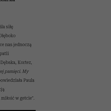
la siłę
 Głęboko
óre nas jednoczą
patii
 Dębska, Kortez,
ej pamięci. My
owiedziała Paula
cją
miłość w getcie".