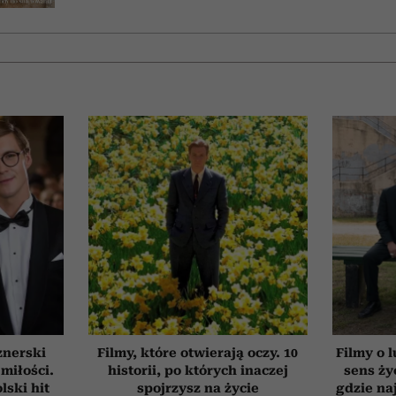
znerski
Filmy, które otwierają oczy. 10
Filmy o l
 miłości.
historii, po których inaczej
sens ży
ski hit
spojrzysz na życie
gdzie na