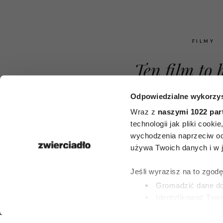
FILMY
Ten film to 
tysięcy P
Odpowiedzialne wykorzys
Magdalena P
Wraz z
naszymi 1022 par
technologii jak pliki cook
fenomenalnie
wychodzenia naprzeciw oc
używa Twoich danych i w ja
zmęczoną 
Jeśli wyrazisz na to zgod
matkę, która
Gromadzić dane dot
Identyfikować Twoj
mówi „d
(fingerprinting, czyli 
Dowiedz się więcej odnośn