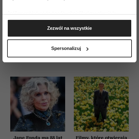
ZAMÓW
Jeśli wyrazisz na to zgodę, chcielibyśmy również:
WYDANIE DRUKOWANE
Gromadzić dane dotyczące Twojej lokalizacji
Zezwól na wszystkie
geograficznej z dokładnością nawet do kilku metrów
E-WYDANIE
Identyfikować Twoje urządzenie, aktywnie
analizując charakteryzującego je zbiory danych
Spersonalizuj
(fingerprinting, czyli wirtualny odcisk palca)
Dowiedz się więcej odnośnie tego, jak Twoje osobiste
dane są przetwarzane oraz ustaw własne preferencje w
sekcji szczegółów
. W Deklaracji plików cookie możesz
zmienić lub wycofać swoją zgodę w dowolnej chwili.
Wykorzystujemy pliki cookie do spersonalizowania treści
i reklam, aby oferować funkcje społecznościowe i
analizować ruch w naszej witrynie. Informacje o tym, jak
korzystasz z naszej witryny, udostępniamy partnerom
społecznościowym, reklamowym i analitycznym.
Partnerzy mogą połączyć te informacje z innymi danymi
Jane Fonda ma 88 lat
Filmy, które otwierają