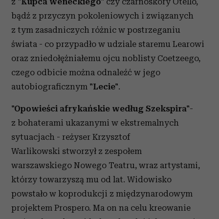
z
"Kupca weneckiego"
czy czarnoskóry Otello,
bądź z przyczyn pokoleniowych i związanych
z tym zasadniczych różnic w postrzeganiu
świata - co przypadło w udziale staremu Learowi
oraz zniedołężniałemu ojcu noblisty Coetzeego,
czego odbicie można odnaleźć w jego
autobiograficznym
"Lecie"
.
"Opowieści afrykańskie według Szekspira"
-
z bohaterami ukazanymi w ekstremalnych
sytuacjach - reżyser Krzysztof
Warlikowski stworzył z zespołem
warszawskiego Nowego Teatru, wraz artystami,
którzy towarzyszą mu od lat. Widowisko
powstało w koprodukcji z międzynarodowym
projektem Prospero. Ma on na celu kreowanie