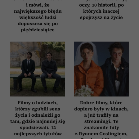
otrzymanymi od Ciebie lub uzyskanymi podczas
i mówi, że
oczy. 10 historii, po
korzystania z ich usług.
największego błędu
których inaczej
większość ludzi
spojrzysz na życie
dopuszcza się po
pięćdziesiątce
Filmy o ludziach,
Dobre filmy, które
którzy zgubili sens
dopiero były w kinach,
życia i odnaleźli go
a już trafiły na
tam, gdzie najmniej się
streamingi. Te
spodziewali. 12
znakomite hity
najlepszych tytułów
z Ryanem Goslingiem,