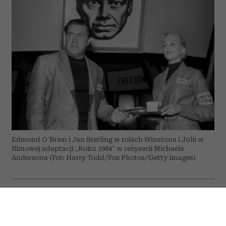
Edmond O’Brien i Jan Sterling w rolach Winstona i Julii w
filmowej adaptacji „Roku 1984” w reżyserii Michaela
Andersona (Fot: Harry Todd/Fox Photos/Getty Images)
ODSŁUCHAJ ARTYKUŁ