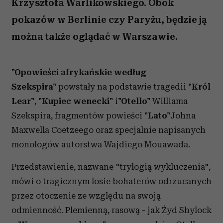
Krzysztofa Warlikowskiego. Obok
pokazów w Berlinie czy Paryżu, będzie ją
można także oglądać w Warszawie.
"Opowieści afrykańskie według
Szekspira"
powstały na podstawie tragedii
"Król
Lear"
,
"Kupiec wenecki"
i
"Otello"
Williama
Szekspira, fragmentów powieści
"Lato"
Johna
Maxwella Coetzeego oraz specjalnie napisanych
monologów autorstwa Wajdiego Mouawada.
Przedstawienie, nazwane "trylogią wykluczenia",
mówi o tragicznym losie bohaterów odrzucanych
przez otoczenie ze względu na swoją
odmienność. Plemienną, rasową - jak Żyd Shylock