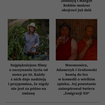
Zendayą i Margot
Robbie możesz
obejrzeć już dziś
Najpiękniejsze filmy
Woronowicz,
o zaczynaniu życia od
Adamczyk i Grabowski
nowa po 50. Każdy
bawią do łez
z nich daje nadzieję
w komedii o wielkim
i przypomina, że nigdy
spisku. Jej powstanie
nie jest za późno na
zainspirował twórca
zmianę
„Emigracji XD”