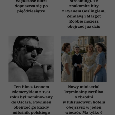
społecznościowym, reklamowym i analitycznym.
większość ludzi
streamingi. Te
dopuszcza się po
znakomite hity
Partnerzy mogą połączyć te informacje z innymi danymi
pięćdziesiątce
z Ryanem Goslingiem,
otrzymanymi od Ciebie lub uzyskanymi podczas
Zendayą i Margot
korzystania z ich usług.
Robbie możesz
obejrzeć już dziś
Ten film z Leonem
Nowy miniserial
Niemczykiem z 1961
kryminalny Netflixa
roku był nominowany
o zbrodni
do Oscara. Powinien
w luksusowym hotelu
obejrzeć go każdy
obejrzysz w jeden
miłośnik polskiego
wieczór. Ma tylko 6