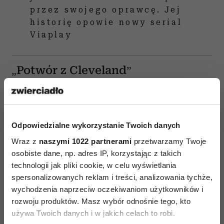
przez swojego oprawcę. Jej
historię opowie nowy serial
Viaplay
„Potwór z Cleveland”
Do kategorii „filmy o porwaniach kobiet na
faktach” należy także „Potwór z Cleveland”, który
przedstawia prawdziwą historię Michelle Knight,
Odpowiedzialne wykorzystanie Twoich danych
21-letniej samotnej matki, której życie
Wraz z
naszymi 1022 partnerami
przetwarzamy Twoje
bezpowrotnie się zmieniło, gdy została porwana
osobiste dane, np. adres IP, korzystając z takich
przez szaleńca. Przetrzymywana przez ponad 11
technologii jak pliki cookie, w celu wyświetlania
lat cały czas była zdeterminowana, by ponownie
spersonalizowanych reklam i treści, analizowania tychże,
wychodzenia naprzeciw oczekiwaniom użytkowników i
spotkać się z synkiem. To pełen napięcia dramat
rozwoju produktów. Masz wybór odnośnie tego, kto
będący jednocześnie świadectwem siły
używa Twoich danych i w jakich celach to robi.
ludzkiego ducha.