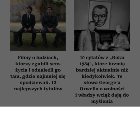
Filmy o ludziach,
10 cytatów z „Roku
którzy zgubili sens
1984”, które brzmią
życia i odnaleźli go
bardziej aktualnie niż
tam, gdzie najmniej się
kiedykolwiek. Te
spodziewali. 12
słowa George’a
najlepszych tytułów
Orwella o wolności
i władzy wciąż dają do
myślenia