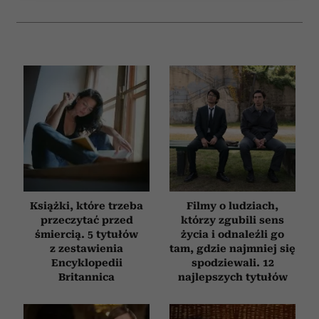
Wykorzystujemy pliki cookie do spersonalizowania treści
i reklam, aby oferować funkcje społecznościowe i
analizować ruch w naszej witrynie. Informacje o tym, jak
korzystasz z naszej witryny, udostępniamy partnerom
społecznościowym, reklamowym i analitycznym.
Partnerzy mogą połączyć te informacje z innymi danymi
otrzymanymi od Ciebie lub uzyskanymi podczas
korzystania z ich usług.
Książki, które trzeba
Filmy o ludziach,
przeczytać przed
którzy zgubili sens
śmiercią. 5 tytułów
życia i odnaleźli go
z zestawienia
tam, gdzie najmniej się
Encyklopedii
spodziewali. 12
Britannica
najlepszych tytułów