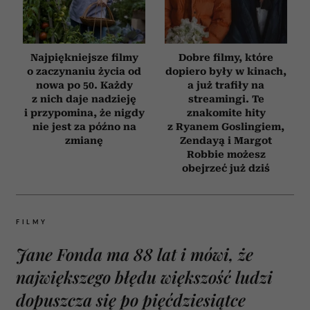
Najpiękniejsze filmy
Dobre filmy, które
o zaczynaniu życia od
dopiero były w kinach,
nowa po 50. Każdy
a już trafiły na
z nich daje nadzieję
streamingi. Te
i przypomina, że nigdy
znakomite hity
nie jest za późno na
z Ryanem Goslingiem,
zmianę
Zendayą i Margot
Robbie możesz
obejrzeć już dziś
FILMY
Jane Fonda ma 88 lat i mówi, że
największego błędu większość ludzi
dopuszcza się po pięćdziesiątce