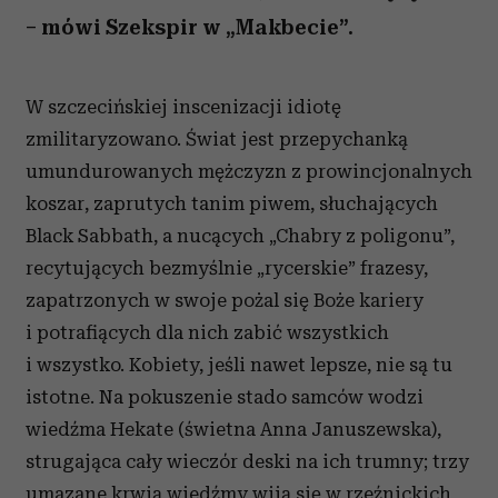
– mówi Szekspir w „Makbecie”.
W szczecińskiej inscenizacji idiotę
zmilitaryzowano. Świat jest przepychanką
umundurowanych mężczyzn z prowincjonalnych
koszar, zaprutych tanim piwem, słuchających
Black Sabbath, a nucących „Chabry z poligonu”,
recytujących bezmyślnie „rycerskie” frazesy,
zapatrzonych w swoje pożal się Boże kariery
i potrafiących dla nich zabić wszystkich
i wszystko. Kobiety, jeśli nawet lepsze, nie są tu
istotne. Na pokuszenie stado samców wodzi
wiedźma Hekate (świetna Anna Januszewska),
strugająca cały wieczór deski na ich trumny; trzy
umazane krwią wiedźmy wiją się w rzeźnickich