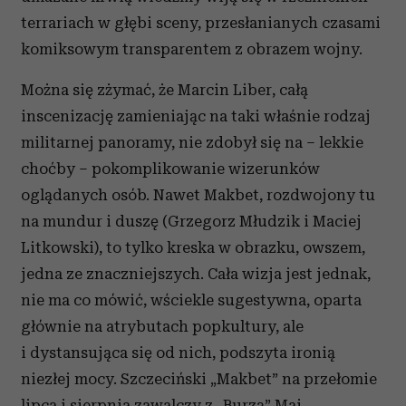
terrariach w głębi sceny, przesłanianych czasami
komiksowym transparentem z obrazem wojny.
Można się zżymać, że Marcin Liber, całą
inscenizację zamieniając na taki właśnie rodzaj
militarnej panoramy, nie zdobył się na – lekkie
choćby – pokomplikowanie wizerunków
oglądanych osób. Nawet Makbet, rozdwojony tu
na mundur i duszę (Grzegorz Młudzik i Maciej
Litkowski), to tylko kreska w obrazku, owszem,
jedna ze znaczniejszych. Cała wizja jest jednak,
nie ma co mówić, wściekle sugestywna, oparta
głównie na atrybutach popkultury, ale
i dystansująca się od nich, podszyta ironią
niezłej mocy. Szczeciński „Makbet” na przełomie
lipca i sierpnia zawalczy z „Burzą” Mai