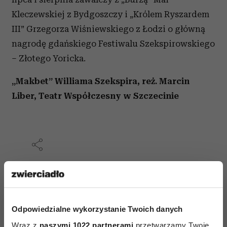
Kleczewskiej z Bydgoszczy i „Królem Ryszardem
III” Grzegorza Wiśniewskiego z Łodzi o główną
nagrodę gdańskiego Festiwalu Szekspirowskiego
– Złotego Yoricka.
„Makbet” Williama Szekspira, reż. Marcin
Liber, Teatr Współczesny w Szczecinie
AUTOPROMOCJA
Odpowiedzialne wykorzystanie Twoich danych
Wraz z
naszymi 1022 partnerami
przetwarzamy Twoje