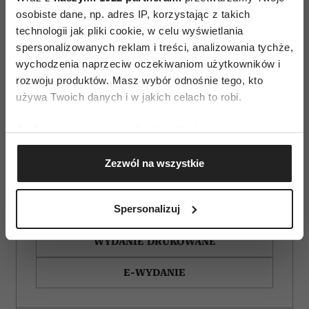
osobiste dane, np. adres IP, korzystając z takich
technologii jak pliki cookie, w celu wyświetlania
spersonalizowanych reklam i treści, analizowania tychże,
wychodzenia naprzeciw oczekiwaniom użytkowników i
rozwoju produktów. Masz wybór odnośnie tego, kto
używa Twoich danych i w jakich celach to robi.
Jeśli wyrazisz na to zgodę, chcielibyśmy również:
Gromadzić dane dotyczące Twojej lokalizacji
Zezwól na wszystkie
geograficznej z dokładnością nawet do kilku metrów
Identyfikować Twoje urządzenie, aktywnie
analizując charakteryzującego je zbiory danych
Spersonalizuj
ZAMÓW
(fingerprinting, czyli wirtualny odcisk palca)
Dowiedz się więcej odnośnie tego, jak Twoje osobiste
WYDANIE DRUKOWANE
dane są przetwarzane oraz ustaw własne preferencje w
sekcji szczegółów
. W Deklaracji plików cookie możesz
E-WYDANIE
zmienić lub wycofać swoją zgodę w dowolnej chwili.