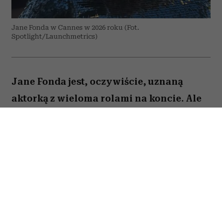
Jane Fonda w Cannes w 2026 roku (Fot.
Spotlight/Launchmetrics)
Jane Fonda jest, oczywiście, uznaną
aktorką z wieloma rolami na koncie. Ale
to też osoba, która – jak być może
pamiętają ci, którzy dbali o swoją
sylwetkę już w latach 90. – stała się
królową fitnessu i domowych treningów
zanim stało się to modne. Dziś Jane Fonda
podkreśla: bez względu na wiek, ale
zwłaszcza, gdy jesteście starsi,