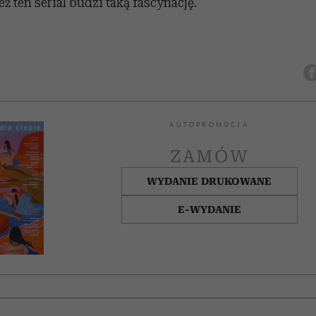
ż ten serial budzi taką fascynację.
AUTOPROMOCJA
ZAMÓW
WYDANIE DRUKOWANE
E-WYDANIE