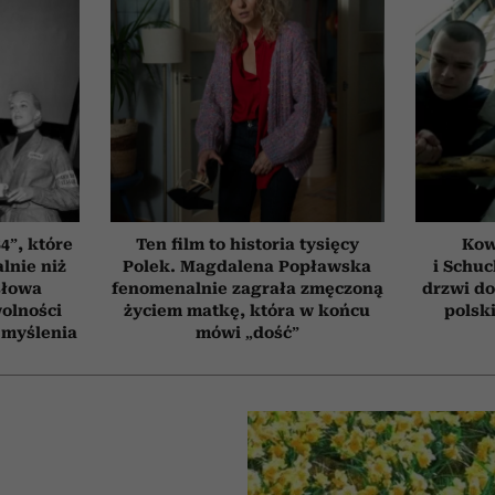
4”, które
Ten film to historia tysięcy
Kow
lnie niż
Polek. Magdalena Popławska
i Schuc
słowa
fenomenalnie zagrała zmęczoną
drzwi do
wolności
życiem matkę, która w końcu
polski
 myślenia
mówi „dość”