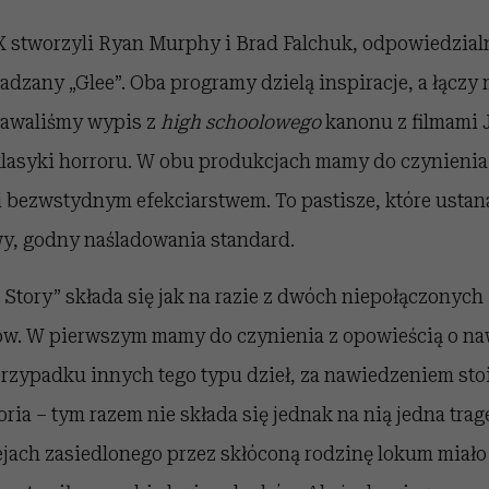
 FX stworzyli Ryan Murphy i Brad Falchuk, odpowiedzial
adzany „Glee”. Oba programy dzielą inspiracje, a łączy
tawaliśmy wypis z
high schoolowego
kanonu z filmami
z klasyki horroru. W obu produkcjach mamy do czynieni
 bezwstydnym efekciarstwem. To pastisze, które ustan
, godny naśladowania standard.
Story” składa się jak na razie z dwóch niepołączonych
ów. W pierwszym mamy do czynienia z opowieścią o 
rzypadku innych tego typu dzieł, za nawiedzeniem stoi
ria – tym razem nie składa się jednak na nią jedna trage
ejach zasiedlonego przez skłóconą rodzinę lokum miało