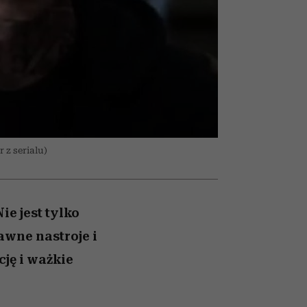
olarów
żegnają się eleganckie osoby
 z serialu)
ie jest tylko
awne nastroje i
ję i ważkie