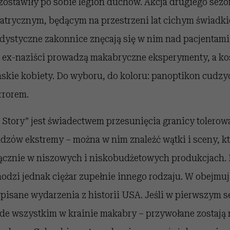
zostawiły po sobie legion duchów. Akcja drugiego sezo
iatrycznym, będącym na przestrzeni lat cichym świadk
dystyczne zakonnice znęcają się w nim nad pacjentami,
n, ex-naziści prowadzą makabryczne eksperymenty, a k
emskie kobiety. Do wyboru, do koloru: panoptikon cudz
rrorem.
 Story” jest świadectwem przesunięcia granicy tolerow
idzów ekstremy – można w nim znaleźć wątki i sceny, k
łącznie w niszowych i niskobudżetowych produkcjach. 
odzi jednak ciężar zupełnie innego rodzaju. W obejmuj
wpisane wydarzenia z historii USA. Jeśli w pierwszym s
de wszystkim w krainie makabry – przywołane zostają