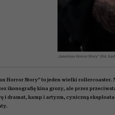
 5,
Raport Lyst ujawnił
Miller s. 5, odc. 6]
trafiła do grona
skuteczne
kosztuje to tysiące d
wśród widzów
najpopularniejszych seriali
najbardziej pożądane
ubrania i marki sezonu
Netflixa
„American Horror Story” (Fot. kadr
n Horror Story” to jeden wielki rollercoaster. N
zez ikonografię kina grozy, ale przez przeciwst
wę i dramat, kamp i artyzm, cyniczną eksploatac
ty.