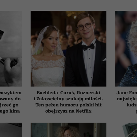
emczykiem
Bachleda-Curuś, Roznerski
Jane Fon
nowany do
i Zakościelny szukają miłości.
najwięk
jrzeć go
Ten pełen humoru polski hit
ludz
iego kina
obejrzysz na Netflix