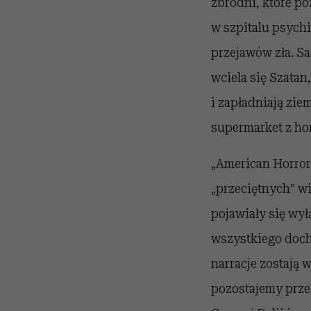
zbrodni, które po
w szpitalu psych
przejawów zła. Sa
wciela się Szata
i zapładniają zi
supermarket z ho
„American Horror
„przeciętnych” w
pojawiały się wy
wszystkiego doch
narracje zostają 
pozostajemy prze