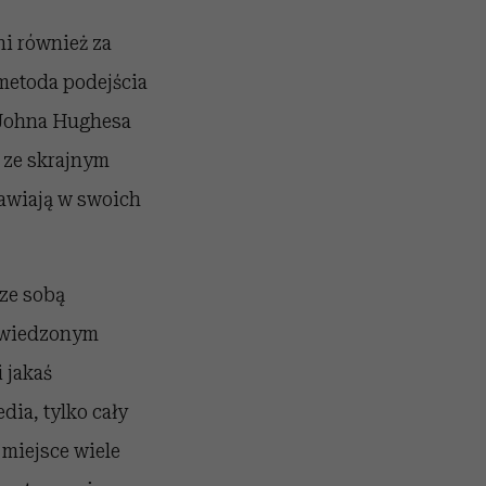
ni również za
 metoda podejścia
 Johna Hughesa
a ze skrajnym
awiają w swoich
 ze sobą
nawiedzonym
 jakaś
dia, tylko cały
 miejsce wiele