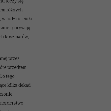
nu toczy się
iem różnych
 w ludzkie ciała
osmici porywają
ych koszmarów,
anej przez
tóre przedtem
Do tego
ące kilka dekad
ezonie
 morderstwo