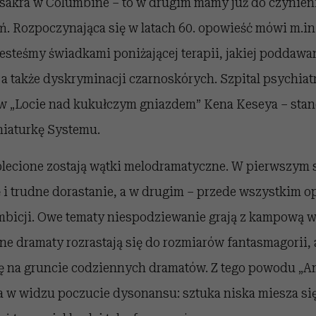
masakra w Columbine – to w drugim mamy już do czynien
ń. Rozpoczynająca się w latach 60. opowieść mówi m.in
esteśmy świadkami poniżającej terapii, jakiej poddawa
a także dyskryminacji czarnoskórych. Szpital psychiat
 w „Locie nad kukułczym gniazdem” Kena Keseya – sta
niaturkę Systemu.
lecione zostają wątki melodramatyczne. W pierwszym
 i trudne dorastanie, a w drugim – przede wszystkim o
ambicji. Owe tematy niespodziewanie grają z kampową 
e dramaty rozrastają się do rozmiarów fantasmagorii, 
ę na gruncie codziennych dramatów. Z tego powodu „A
a w widzu poczucie dysonansu: sztuka niska miesza się