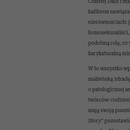
Czarnej Dalii i 
kalibrem nawiąza
nierównościach: j
homoseksualiści, 
podobną rolę, co
karykaturalną mi
W to wszystko wp
małżeńską zdradę
o patologicznej 
twórców: codzienn
mają swoją puent
Story” pozostawi