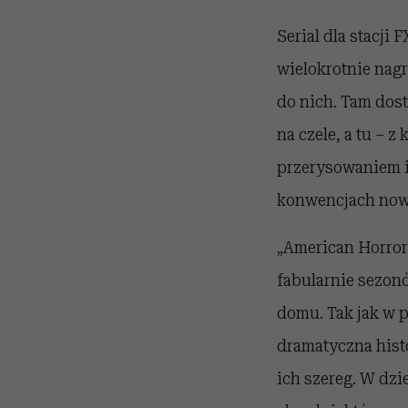
Serial dla stacji
wielokrotnie nagr
do nich. Tam dos
na czele, a tu – 
przerysowaniem i
konwencjach nowy
„American Horror 
fabularnie sezon
domu. Tak jak w p
dramatyczna histo
ich szereg. W dzi