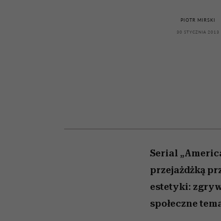
kawę z Kasią Miller”, s.
rozczarowują
odc. 7]
PIOTR MIRSKI
30 STYCZNIA 2013
Serial „America
przejażdżką pr
estetyki: zgry
społeczne tema