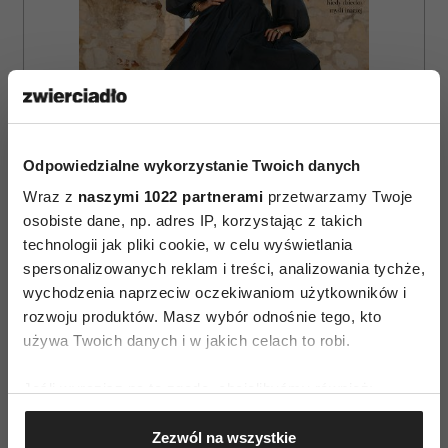
Odpowiedzialne wykorzystanie Twoich danych
Wraz z
naszymi 1022 partnerami
przetwarzamy Twoje
osobiste dane, np. adres IP, korzystając z takich
ZAMÓW
technologii jak pliki cookie, w celu wyświetlania
spersonalizowanych reklam i treści, analizowania tychże,
WYDANIE DRUKOWANE
wychodzenia naprzeciw oczekiwaniom użytkowników i
rozwoju produktów. Masz wybór odnośnie tego, kto
E-WYDANIE
używa Twoich danych i w jakich celach to robi.
Jeśli wyrazisz na to zgodę, chcielibyśmy również:
Gromadzić dane dotyczące Twojej lokalizacji
Zezwól na wszystkie
geograficznej z dokładnością nawet do kilku metrów