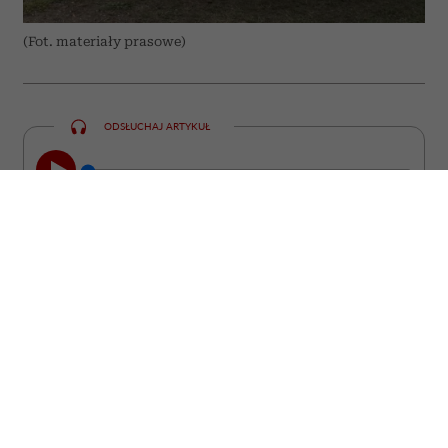
(Fot. materiały prasowe)
ODSŁUCHAJ ARTYKUŁ
00:00
09:13
Czasem wystarczy jedno przypadkowe
spotkanie, nieplanowana podróż albo
życiowy kryzys, aby wszystko, co
wydawało się skończone, nabrało