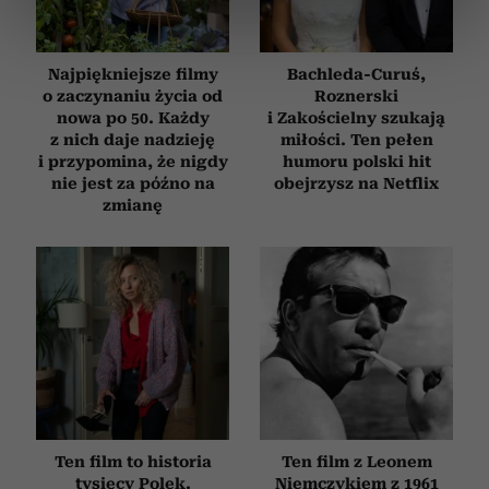
dane są przetwarzane oraz ustaw własne preferencje w
sekcji szczegółów
. W Deklaracji plików cookie możesz
zmienić lub wycofać swoją zgodę w dowolnej chwili.
Najpiękniejsze filmy
Bachleda-Curuś,
o zaczynaniu życia od
Roznerski
Wykorzystujemy pliki cookie do spersonalizowania treści
nowa po 50. Każdy
i Zakościelny szukają
z nich daje nadzieję
miłości. Ten pełen
i reklam, aby oferować funkcje społecznościowe i
i przypomina, że nigdy
humoru polski hit
analizować ruch w naszej witrynie. Informacje o tym, jak
nie jest za późno na
obejrzysz na Netflix
korzystasz z naszej witryny, udostępniamy partnerom
zmianę
społecznościowym, reklamowym i analitycznym.
Partnerzy mogą połączyć te informacje z innymi danymi
otrzymanymi od Ciebie lub uzyskanymi podczas
korzystania z ich usług.
Ten film to historia
Ten film z Leonem
tysięcy Polek.
Niemczykiem z 1961