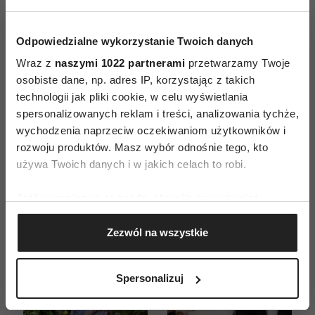
Odpowiedzialne wykorzystanie Twoich danych
ZAMÓW
Wraz z
naszymi 1022 partnerami
przetwarzamy Twoje
osobiste dane, np. adres IP, korzystając z takich
WYDANIE DRUKOWANE
technologii jak pliki cookie, w celu wyświetlania
spersonalizowanych reklam i treści, analizowania tychże,
E-WYDANIE
wychodzenia naprzeciw oczekiwaniom użytkowników i
rozwoju produktów. Masz wybór odnośnie tego, kto
używa Twoich danych i w jakich celach to robi.
Jeśli wyrazisz na to zgodę, chcielibyśmy również:
Gromadzić dane dotyczące Twojej lokalizacji
Zezwól na wszystkie
geograficznej z dokładnością nawet do kilku metrów
Identyfikować Twoje urządzenie, aktywnie
analizując charakteryzującego je zbiory danych
Spersonalizuj
(fingerprinting, czyli wirtualny odcisk palca)
Dowiedz się więcej odnośnie tego, jak Twoje osobiste