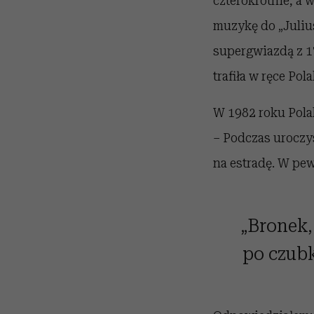
czterokrotnie, a
muzykę do „Juliu
supergwiazdą z 17
trafiła w ręce Pol
W 1982 roku Pola
–
Podczas uroczys
na estradę. W pew
„Bronek,
po czub