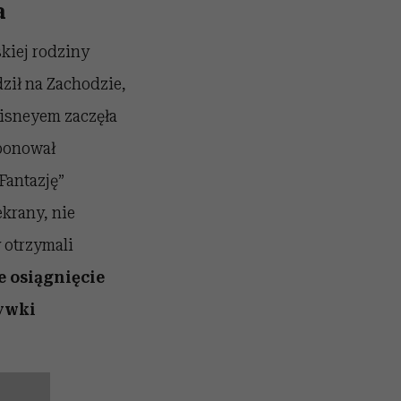
a
kiej rodziny
dził na Zachodzie,
Disneyem zaczęła
oponował
Fantazję”
ekrany, nie
 otrzymali
e osiągnięcie
rywki