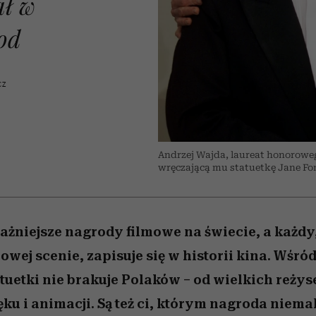
ał w
 5,
Raport Lyst ujawnił
Miller s. 5, odc. 6]
trafiła do grona
skuteczne
kosztuje to tysiące d
wśród widzów
najpopularniejszych seriali
najbardziej pożądane
od
ubrania i marki sezonu
Netflixa
CZ
Andrzej Wajda, laureat honoroweg
wręczającą mu statuetkę Jane Fon
ażniejsze nagrody filmowe na świecie, a każdy,
owej scenie, zapisuje się w historii kina. Wśród
atuetki nie brakuje Polaków – od wielkich reży
ku i animacji. Są też ci, którym nagroda niem