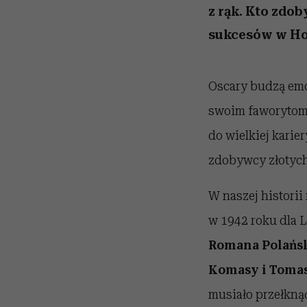
z rąk. Kto zdob
sukcesów w Ho
Oscary budzą emoc
swoim faworytom. 
do wielkiej karie
zdobywcy złotych 
W naszej histori
w 1942 roku dla 
Romana Polańs
Komasy i Tomas
musiało przełknąć