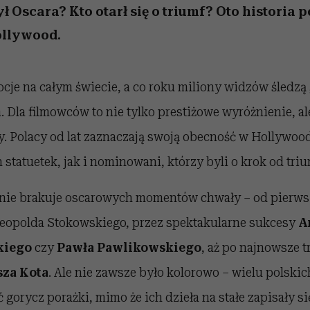
ył Oscara? Kto otarł się o triumf? Oto historia 
llywood.
je na całym świecie, a co roku miliony widzów śledzą g
Dla filmowców to nie tylko prestiżowe wyróżnienie, al
ry. Polacy od lat zaznaczają swoją obecność w Hollywoo
statuetek, jak i nominowani, którzy byli o krok od triu
i nie brakuje oscarowych momentów chwały – od pierw
Leopolda Stokowskiego, przez spektakularne sukcesy
A
kiego
czy
Pawła Pawlikowskiego
, aż po najnowsze 
za Kota
. Ale nie zawsze było kolorowo – wielu polski
 gorycz porażki, mimo że ich dzieła na stałe zapisały s