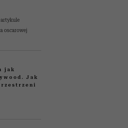
 artykule
a oscarowej
m jak
lywood. Jak
rzestrzeni