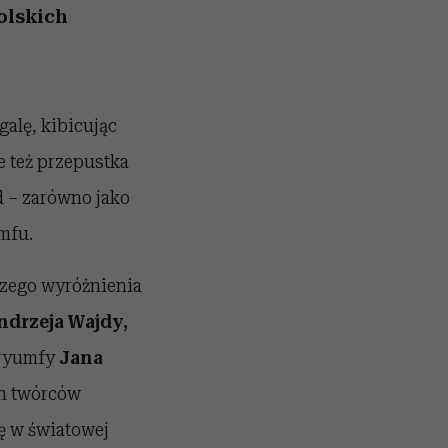
polskich
alę, kibicując
e też przepustka
d – zarówno jako
mfu.
szego wyróżnienia
ndrzeja Wajdy,
tryumfy
Jana
ch twórców
ię w światowej