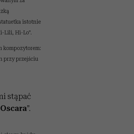
nowanym za
dzką
tatuetka istotnie
-Lili, Hi-Lo”.
im kompozytorem:
n przy przejściu
mi stąpać
 Oscara
”.