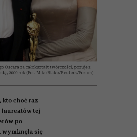
olarów
żegnają się eleganckie osoby
o Oscara za całokształt twórczości, pozuje z
dą, 2000 rok (Fot. Mike Blake/Reuters/Forum)
 kto choć raz
 laureatów tej
serów po
al wymknęła się