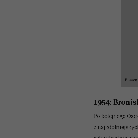
Proszę
1954: Bronis
Po kolejnego Osca
z najzdolniejszy