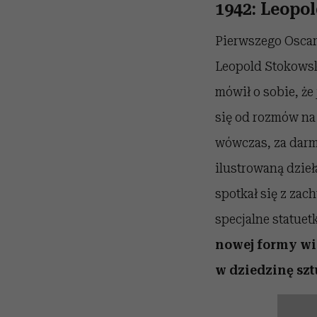
1942: Leopol
Pierwszego Oscar
Leopold Stokowski
mówił o sobie, że
się od rozmów na
wówczas, za darmo
ilustrowaną dzieł
spotkał się z zac
specjalne statuetk
nowej formy wi
w dziedzinę szt