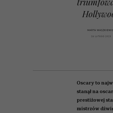
triumfow
kawę z Kasią Miller”, s.
rozczarowują
odc. 7]
Hollywo
MARTA WASZKIEWI
28 LUTEGO 2025
Oscary to najw
stanął na oscar
prestiżowej st
mistrzów dźwię