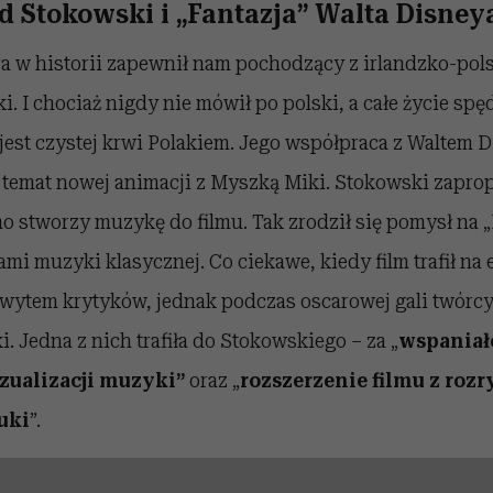
d Stokowski i „Fantazja” Walta Disney
a w historii zapewnił nam pochodzący z irlandzko-pols
. I chociaż nigdy nie mówił po polski, a całe życie spę
 jest czystej krwi Polakiem. Jego współpraca z Waltem 
 temat nowej animacji z Myszką Miki. Stokowski zapr
 stworzy muzykę do filmu. Tak zrodził się pomysł na „
ami muzyki klasycznej. Co ciekawe, kiedy film trafił na 
hwytem krytyków, jednak podczas oscarowej gali twórcy
i. Jedna z nich trafiła do Stokowskiego – za „
wspaniał
zualizacji muzyki”
oraz „
rozszerzenie filmu z roz
uki
”.