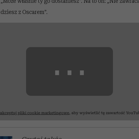
Może właśnie ty go dostaniesz”. Na to on: „Nie zawraca
yjdziesz z Oscarem”.
⋯
akceptuj pliki cookie marketingowe
, aby wyświetlić tę zawartość YouTu