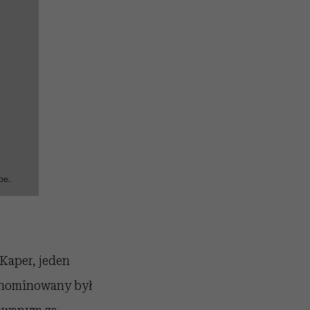
be.
 Kaper, jeden
 nominowany był