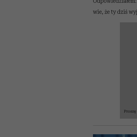
Odpowiedziałem: „
wie, że ty dziś w
Proszę