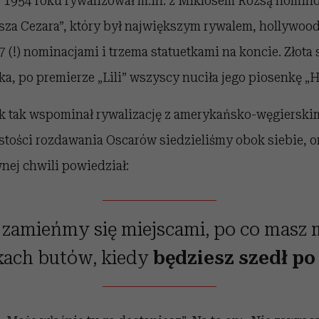
 w 1954 roku rywalizował m.in. z Miklósem Rózsą nomi
sza Cezara”, który był największym rywalem, hollywoo
 (!) nominacjami i trzema statuetkami na koncie. Złota s
aka, po premierze „Lili” wszyscy nuciła jego piosenkę „Hi
k tak wspominał rywalizację z amerykańsko-węgiersk
tości rozdawania Oscarów siedzieliśmy obok siebie, o
nej chwili powiedział:
 zamieńmy się miejscami, po co masz 
kach butów, kiedy
będziesz szedł po