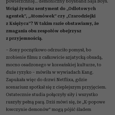
powierzchnię… demoniczny boysband Saja Boys.
Wciąż żywisz sentyment do „Odlotowych
agentek”, „Atomówek” czy „Czarodziejki
z Księżyca”? W takim razie obstawiamy, że
zmagania obu zespołów obejrzysz
z przyjemnością.
– Sony początkowo odrzuciło pomysł, bo
zrobienie filmu z całkowicie azjatycką obsadą,
mocno osadzonego w koreańskiej kulturze, to
duże ryzyko – mówiła w wywiadach Kang.
Zapukała więc do drzwi Netflixa, gdzie
scenariusz spotkał się z cieplejszym przyjęciem.
Ostatecznie studia połączyły siły i wszystko
ruszyły pełną parą. Dziś mówi się, że „K-popowe
łowczynie demonów” mogą pójść śladem