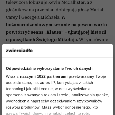
telewizora łobuzuje Kevin McCallister, a z
głośników na przemian dobiegają głosy Mariah
Carey i George’a Michaela.
W
bożonarodzeniowym sezonie na pewno warto
powtórzyć seans „Klausa” – ujmującej historii
o początkach Świętego Mikołaja.
W tym równie
wzruszającym, co zabawnym filmie Netflixa
Jesper, leniwy listonosz z mroźnego miasteczka
Smeerensburg, wchodzi w komitywę z samotnym
Odpowiedzialne wykorzystanie Twoich danych
wytwórcą zabawek. Wspólnie postanawiają
Wraz z
sprawiać radość dzieciom z okolicy, obdarowując
naszymi 1022 partnerami
przetwarzamy Twoje
osobiste dane, np. adres IP, korzystając z takich
je drobnymi prezentami. Ich życzliwy gest
technologii jak pliki cookie, w celu wyświetlania
z czasem odmienia skłóconą ze sobą społeczność.
spersonalizowanych reklam i treści, analizowania tychże,
wychodzenia naprzeciw oczekiwaniom użytkowników i
To pierwszy film pełnometrażowy spod szyldu
rozwoju produktów. Masz wybór odnośnie tego, kto
Netflix Animation. Za dopracowaną wizualnie
używa Twoich danych i w jakich celach to robi.