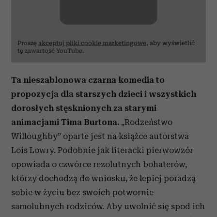
otrzymanymi od Ciebie lub uzyskanymi podczas
korzystania z ich usług.
Proszę
akceptuj pliki cookie marketingowe
, aby wyświetlić
tę zawartość YouTube.
Ta nieszablonowa czarna komedia to
propozycja dla starszych dzieci i wszystkich
dorosłych stęsknionych za starymi
animacjami Tima Burtona.
„Rodzeństwo
Willoughby” oparte jest na książce autorstwa
Lois Lowry. Podobnie jak literacki pierwowzór
opowiada o czwórce rezolutnych bohaterów,
którzy dochodzą do wniosku, że lepiej poradzą
sobie w życiu bez swoich potwornie
samolubnych rodziców. Aby uwolnić się spod ich