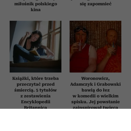
miłośnik polskiego
się zapomnieć
kina
Książki, które trzeba
Woronowicz,
przeczytać przed
Adamczyk i Grabowski
śmiercią. 5 tytułów
bawią do łez
z zestawienia
w komedii o wielkim
Encyklopedii
spisku. Jej powstanie
Britannica
zainspirował twórca
„Emigracji XD”