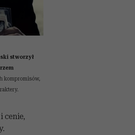
ski stworzył
arzem
ch kompromisów,
raktery.
i cenie,
y.