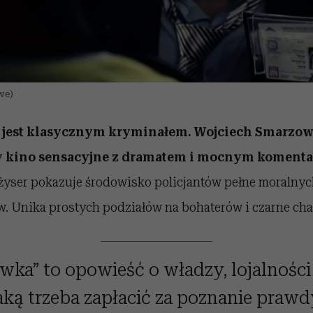
we)
 jest klasycznym kryminałem. Wojciech Smarzow
czy kino sensacyjne z dramatem i mocnym koment
yser pokazuje środowisko policjantów pełne moralny
w. Unika prostych podziałów na bohaterów i czarne cha
ka” to opowieść o władzy, lojalności 
aką trzeba zapłacić za poznanie prawd