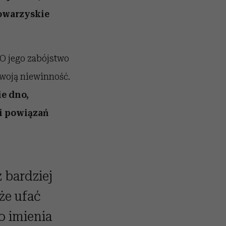
towarzyskie
 O jego zabójstwo
swoją niewinność.
e dno,
 i powiązań
z bardziej
że ufać
o imienia