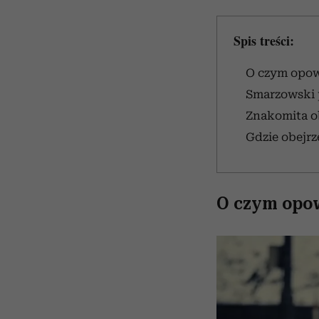
Spis treści:
O czym opow
Smarzowski 
Znakomita o
Gdzie obejr
O czym opow