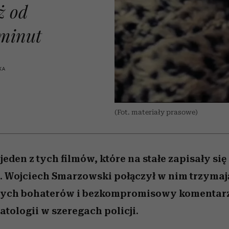
 5,
kwestie, o których wciąż
skutki dla związku i dla
Miller s. 5, odc. 6]
Raport Lyst ujaw
ż od
boimy się mówić
partnerki
najbardziej pożąd
ubrania i marki se
 minut
KA
(Fot. materiały prasowe)
eden z tych filmów, które na stałe zapisały się 
. Wojciech Smarzowski połączył w nim trzymaj
stych bohaterów i bezkompromisowy komentarz
atologii w szeregach policji.