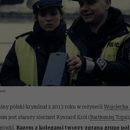
we)
śny polski kryminał z 2013 roku w reżyserii
Wojciecha
 jest starszy sierżant Ryszard Król (
Bartłomiej Topa
)
ogówki.
Razem z kolegami tworzy zgraną grupę pol