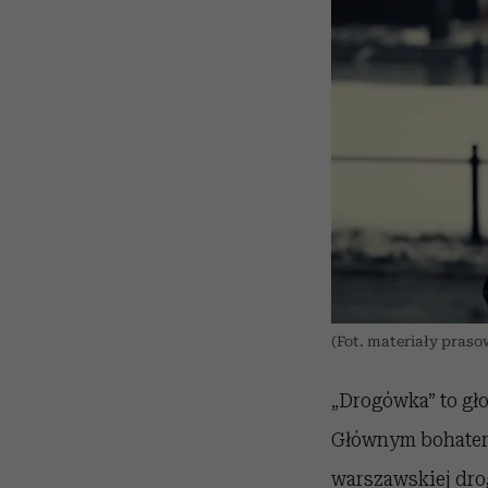
(Fot. materiały praso
„Drogówka” to gło
Głównym bohaterem
warszawskiej dr