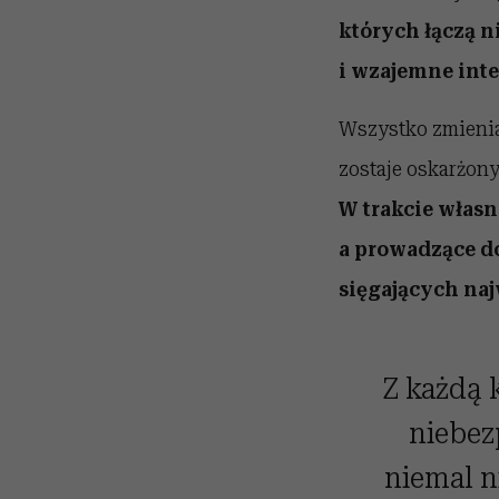
których łączą n
i wzajemne inte
Wszystko zmienia 
zostaje oskarżon
W trakcie własn
a prowadzące do
sięgających naj
Z każdą k
niebez
niemal n