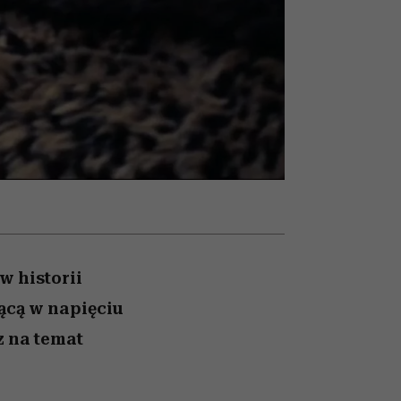
nił
relację z pieniędzmi
ane
zonu
w historii
ącą w napięciu
 na temat