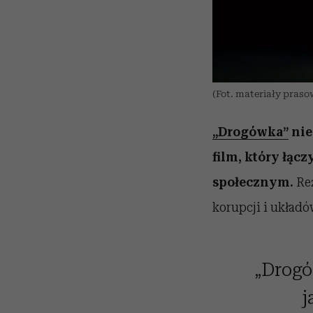
(Fot. materiały praso
„Drogówka”
nie
film, który łą
społecznym.
Reż
korupcji i układó
„Drogów
j