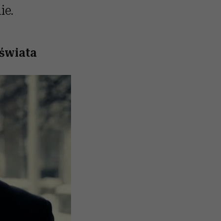
ie.
świata