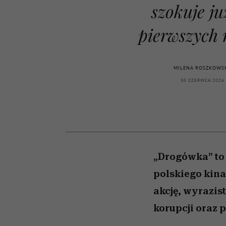
kawę z Kasią Miller”, s.
girls”
szokuje ju
odc. 7]
pierwszych
MILENA ROSZKOWS
30 CZERWCA 2026
„Drogówka” to j
polskiego kina
akcję, wyrazi
korupcji oraz p