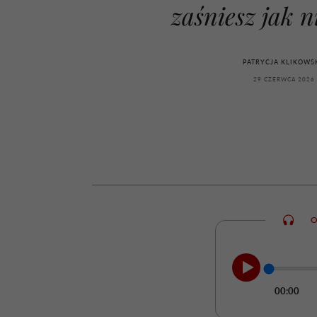
kawę z Kasią Miller”, s.
girls”
zaśniesz jak 
odc. 7]
PATRYCJA KLIKOWS
29 CZERWCA 2026
O
00:00