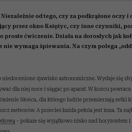
 Niezależnie od tego, czy za podkrążone oczy i 
jący przez okno Księżyc, czy inne czynniki, 
no proste ćwiczenie. Działa na dorosłych jak k
ale nie wymaga śpiewania. Na czym polega „od
to niedocenione zjawisko astronomiczne. Wydaje się z
ywać dla niej noce i sięgać po aparat. W końcu powraca 
aćmienie Słońca, dla którego ludzie przemierzają setki k
zcz meteorów. A przecież każda pełnia jest inna. Ta naj
awkową
– pokaże się wyjątkowo nisko nad horyzontem i 
rwą.