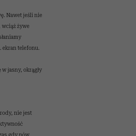
. Nawet jeśli nie
, wciąż żywe
asłaniamy
 ekran telefonu.
ę w jasny, okrągły
ody, nie jest
aktywność
czas gdy nów