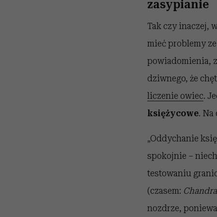
zasypianie
Tak czy inaczej, 
mieć problemy ze
powiadomienia, zb
dziwnego, że chę
liczenie owiec
. J
księżycowe
. Na
„Oddychanie księ
spokojnie – niec
testowaniu granic
(czasem:
Chandra
nozdrze, ponieważ