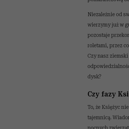
Niezależnie od sw
wierzymy już w gu
pozostaje przekon
roletami, przez 
Czy nasz ziemski 
odpowiedzialnoś
dysk?
Czy fazy Ks
To, że Księżyc ni
tajemnicą. Wiado
nocnych zwierząt