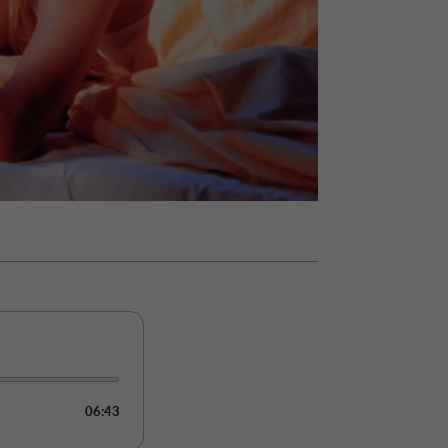
nił
relację z pieniędzmi
ane
zonu
06:43