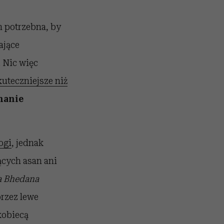
m potrzebna, by
ające
. Nic więc
uteczniejsze niż
hanie
ogi
, jednak
ących asan ani
a Bhedana
przez lewe
kobiecą