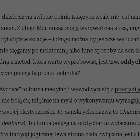
w dzisiejszym świecie pełnia Księżyca wcale nie jest na
 snem. Z objęć Morfeusza mogą wyrywać nas stres, mig
yt ciężkie kolacje – i długo można by jeszcze wyliczać
tnie sięgamy po melatoninę albo inne
sposoby na sen sk
edną z metod, którą warto wypróbować, jest tzw.
oddyc
 czym polega ta prosta technika?
życowe” to forma medytacji wywodząca się z
praktyki j
h nie bolą cię mięśnie na myśl o wykonywaniu wymagaj
 swojej elastyczności. Jej sanskrycka nazwa to
Chandr
 Bedhana
). Technika polega na oddychaniu wyłącznie 
 w tradycji jogicznej lewa strona ciała związana jest z 