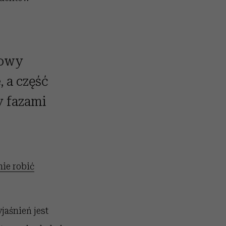
kowy
 a część
y fazami
nie robić
aśnień jest