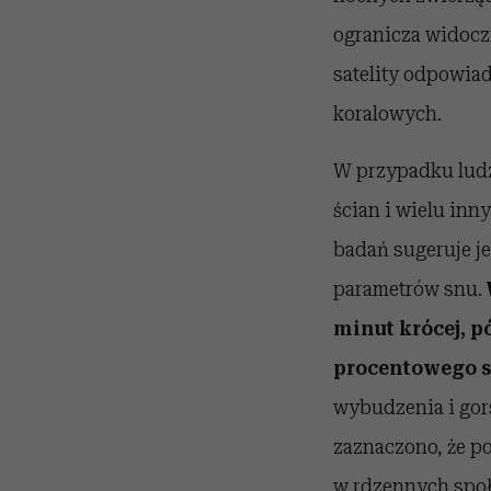
ogranicza widocz
satelity odpowia
koralowych.
W przypadku ludz
ścian i wielu inn
badań sugeruje j
parametrów snu.
minut krócej, p
procentowego sp
wybudzenia i gor
zaznaczono, że p
w rdzennych społ