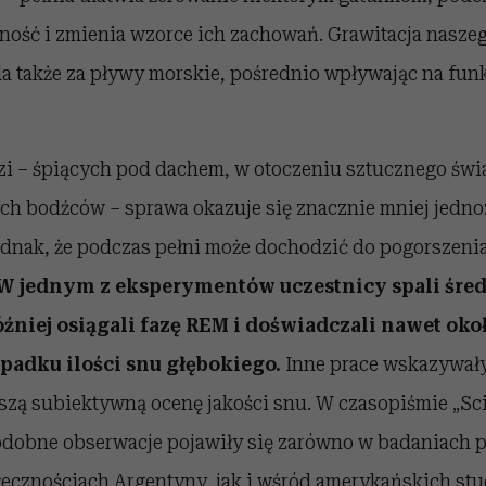
ność i zmienia wzorce ich zachowań. Grawitacja nasze
da także za pływy morskie, pośrednio wpływając na fun
i – śpiących pod dachem, w otoczeniu sztucznego świa
ych bodźców – sprawa okazuje się znacznie mniej jedn
ednak, że podczas pełni może dochodzić do pogorszen
W jednym z eksperymentów uczestnicy spali śred
óźniej osiągali fazę REM i doświadczali nawet okoł
adku ilości snu głębokiego.
Inne prace wskazywały 
szą subiektywną ocenę jakości snu. W czasopiśmie „S
odobne obserwacje pojawiły się zarówno w badaniach
ecznościach Argentyny, jak i wśród amerykańskich st