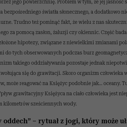
przez jego powierzchnię. Problem w tym, że jej jasność
ia bezpośredniego światła słonecznego, a dodatkowo ni
rne. Trudno też pominąć fakt, że wielu z nas skuteczn
ego za pomocą zasłon, żaluzji czy okiennic. Część bad
 złożone hipotezy, związane z niewielkimi zmianami p
mi do tych obserwowanych podczas burz geomagnetycz
nizm takiego oddziaływania pozostaje jednak niepotwi
odwołująca się do grawitacji. Skoro organizm człowieka 
ów, może reagować na Księżyc podobnie jak... oceany. 
Wpływ grawitacyjny Księżyca na ciało człowieka jest 
m kilometrów sześciennych wody.
oddech” – rytuał z jogi, który może u