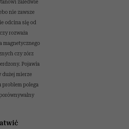
 stanowi zaledwie
ebo nie zawsze
ie odcina się od
aczy rozważa
ola magnetycznego
nych czy zórz
erdzony. Pojawia
w dużej mierze
Tu problem polega
nieporównywalny
łatwić