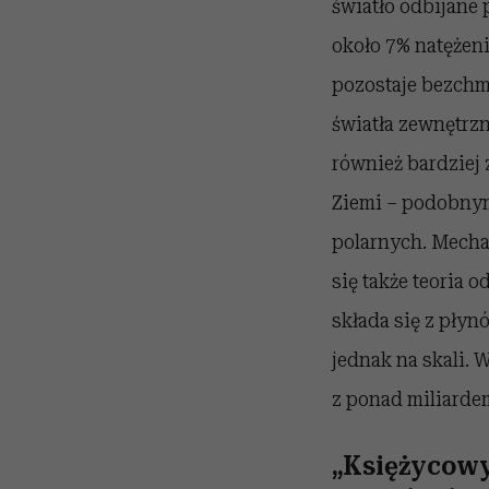
światło odbijane 
około 7% natężen
pozostaje bezchmu
światła zewnętrzn
również bardziej
Ziemi – podobny
polarnych. Mecha
się także teoria 
składa się z płyn
jednak na skali. 
z ponad miliarde
„Księżycowy 