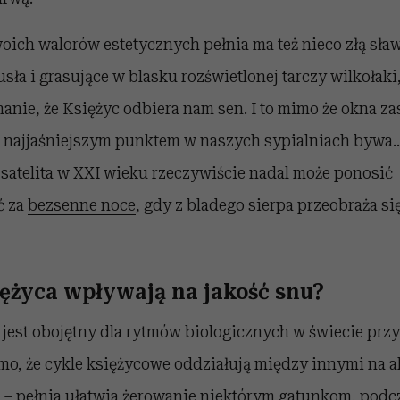
oich walorów estetycznych pełnia ma też nieco złą sławę
sła i grasujące w blasku rozświetlonej tarczy wilkołaki
anie, że Księżyc odbiera nam sen. I to mimo że okna z
co najjaśniejszym punktem w naszych sypialniach bywa…
satelita w XXI wieku rzeczywiście nadal może ponosić
ć za
bezsenne noce
, gdy z bladego sierpa przeobraża si
iężyca wpływają na jakość snu?
e jest obojętny dla rytmów biologicznych w świecie przyr
mo, że cykle księżycowe oddziałują między innymi na 
 – pełnia ułatwia żerowanie niektórym gatunkom, pod