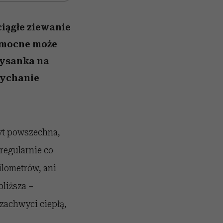
ciągłe ziewanie
pomocne może
ołysanka na
dychanie
byt powszechna,
regularnie co
ilometrów, ani
bliższa –
zachwyci ciepłą,