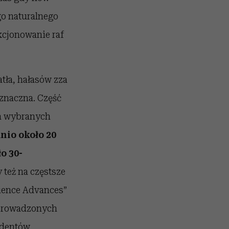
go naturalnego
kcjonowanie raf
tła, hałasów zza
oznaczna. Część
ia wybranych
nio około 20
o 30-
też na częstsze
cience Advances”
 prowadzonych
udentów