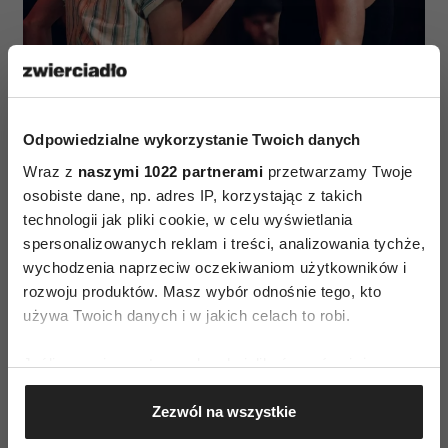
(Fot. Materiały prasowe)
Choć pojedynki na ringu dostarczają wielu
Odpowiedzialne wykorzystanie Twoich danych
emocji, równie ważne są wydarzenia
rozgrywające się poza nim.
Twórcy pokazują
Wraz z
naszymi 1022 partnerami
przetwarzamy Twoje
osobiste dane, np. adres IP, korzystając z takich
doświadczenie emigracji, trudności związane
technologii jak pliki cookie, w celu wyświetlania
z rozpoczynaniem życia od nowa oraz cenę, jaką
spersonalizowanych reklam i treści, analizowania tychże,
często płaci się za realizację własnych ambicji.
wychodzenia naprzeciw oczekiwaniom użytkowników i
rozwoju produktów. Masz wybór odnośnie tego, kto
używa Twoich danych i w jakich celach to robi.
Choć „Bokser” opowiada
Jeśli wyrazisz na to zgodę, chcielibyśmy również:
o drodze na szczyt, równie
Gromadzić dane dotyczące Twojej lokalizacji
Zezwól na wszystkie
mocno skupia się na tym,
geograficznej z dokładnością nawet do kilku metrów
Identyfikować Twoje urządzenie, aktywnie