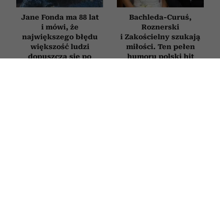
Jane Fonda ma 88 lat
Bachleda-Curuś,
i mówi, że
Roznerski
największego błędu
i Zakościelny szukają
większość ludzi
miłości. Ten pełen
dopuszcza się po
humoru polski hit
pięćdziesiątce
obejrzysz na Netflix
FILMY
Ten film to historia tysięcy Polek.
Magdalena Popławska fenomenalnie
zagrała zmęczoną życiem matkę,
która w końcu mówi „dość”
26 CZERWCA 2026
MARTA WASZKIEWICZ