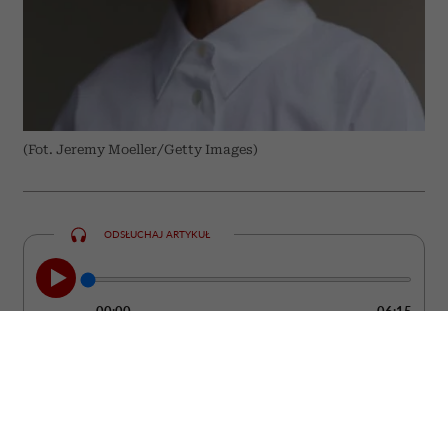
(Fot. Jeremy Moeller/Getty Images)
ODSŁUCHAJ ARTYKUŁ
00:00
06:15
Kobieta może być ubrana od stóp do głów