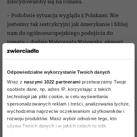
zdecydowałoby się na romans
.
– Podobnie sytuacja wygląda z Polakami. Nie
jesteśmy tak restrykcyjni jak Amerykanie i bliżej
nam do ogólnoeuropejskiego podejścia do
tematu – dodaje Małgorzata Majewska, ekspert
monsterpolska.pl. - Zanim zdecydujesz się
spotkać z koleżanką lub kolegą z pracy, zapoznaj
się z polityką firmy w tym zakresie. W wielu
Odpowiedzialne wykorzystanie Twoich danych
firmach jest oficjalny zakaz spotkania się osób,
Wraz z
naszymi 1022 partnerami
przetwarzamy Twoje
które łączy relacja szef – podwładny. Nie
osobiste dane, np. adres IP, korzystając z takich
ryzykujmy
dobrej pracy
dla chwili przyjemności
technologii jak pliki cookie, w celu wyświetlania
– dodaje.
spersonalizowanych reklam i treści, analizowania tychże,
wychodzenia naprzeciw oczekiwaniom użytkowników i
mat.pras.Monster
rozwoju produktów. Masz wybór odnośnie tego, kto
używa Twoich danych i w jakich celach to robi.