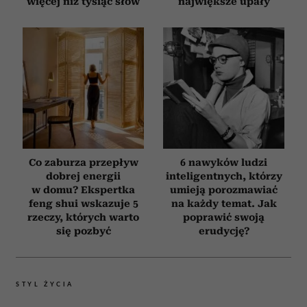
więcej niż tysiąc słów
największe upały
Co zaburza przepływ
6 nawyków ludzi
dobrej energii
inteligentnych, którzy
w domu? Ekspertka
umieją porozmawiać
feng shui wskazuje 5
na każdy temat. Jak
rzeczy, których warto
poprawić swoją
się pozbyć
erudycję?
STYL ŻYCIA