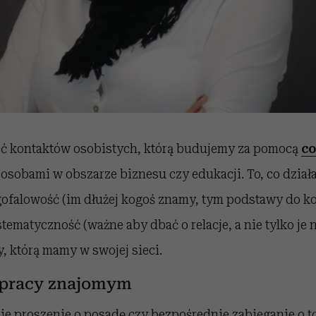
eć kontaktów osobistych, którą budujemy za pomocą
c
osobami w obszarze biznesu czy edukacji. To, co dział
ugofalowość (im dłużej kogoś znamy, tym podstawy do k
ystematyczność (ważne aby dbać o relacje, a nie tylko je
, którą mamy w swojej sieci.
 pracy znajomym
nie proszenie o posadę czy bezpośrednie zabieganie o t