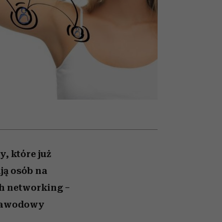
026/27
iej
zupełny brak ogłady
mogą zrobić rodzice
girls”
, które już
ją osób na
ch networking –
 zawodowy