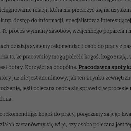
pielęgnowanie relacji, która ma przełożyć się na uzysk
ak np. dostęp do informacji, specjalistów z interesujące
i. To proces wymiany zasobów, wzajemnego poparcia i m
mach działają systemy rekomendacji osób do pracy z na
za to, że pracownicy mogą polecić kogoś, kogo znają, 
jest dobry. Korzyści są obopólne.
Pracodawca spotyka
 który już nie jest anonimowy, jak ten z rynku zewnętrz
dzenie, jeśli polecana osoba się sprawdzi w procesie r
niona.
e rekomendując kogoś do pracy, poręczamy za jego kwali
ałań zastanówmy się więc, czy osoba polecana jest teg