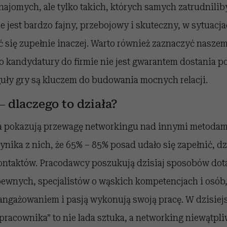
jomych, ale tylko takich, których samych zatrudnilib
e jest bardzo fajny, przebojowy i skuteczny, w sytua
się zupełnie inaczej. Warto również zaznaczyć nasze
o kandydatury do firmie nie jest gwarantem dostania p
guły gry są kluczem do budowania mocnych relacji.
 dlaczego to działa?
a pokazują przewagę networkingu nad innymi metoda
nika z nich, że 65% – 85% posad udało się zapełnić, d
 kontaktów. Pracodawcy poszukują dzisiaj sposobów dot
ewnych, specjalistów o wąskich kompetencjach i osób,
aangażowaniem i pasją wykonują swoją pracę. W dzisiej
pracownika” to nie lada sztuka, a networking niewątpl