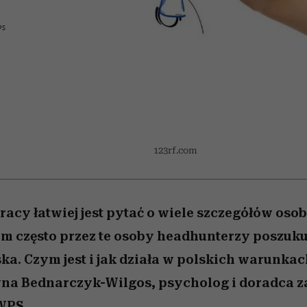
 5,
osób, które biorą na siebie za
powinien znać odpowiedź
Wiemy, gdzie go kupić
Miller s. 5, odc. 6]
sezon jesień–zima 2
mężczyzna jest mn
dużo
reaktywny”
PS
123rf.com
acy łatwiej jest pytać o wiele szczegółów osoby
m często przez te osoby headhunterzy poszuku
ka. Czym jest i jak działa w polskich warunka
yna Bednarczyk-Wilgos, psycholog i doradca
WPS.