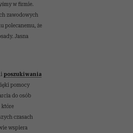
yśmy w firmie.
cjach zawodowych
mu polecanemu, że
osady. Jasna
mi
poszukiwania
zięki pomocy
arcia do osób
 które
szych czasach
iwie wspiera