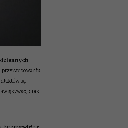
odziennych
a przy stosowaniu
ontaktów są
 nawiązywać) oraz
o, by prowadzić z