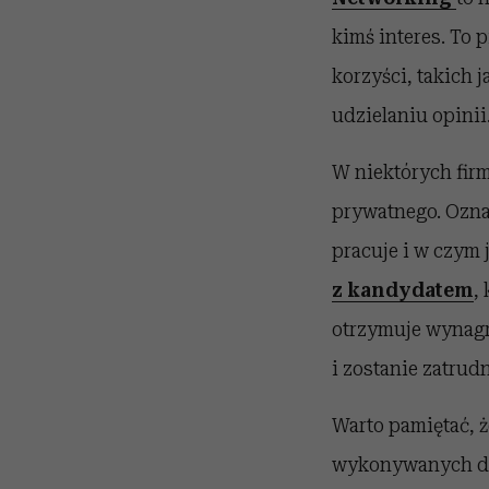
kimś interes. To 
korzyści, takich j
udzielaniu opini
W niektórych fir
prywatnego. Oznac
pracuje i w czym 
z kandydatem
,
otrzymuje wynagro
i zostanie zatrud
Warto pamiętać, ż
wykonywanych dzi