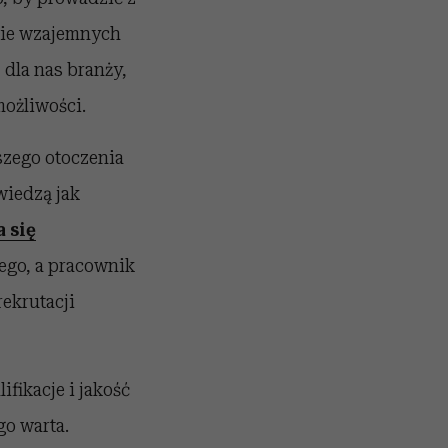
anie wzajemnych
j dla nas branży,
ożliwości.
szego otoczenia
wiedzą jak
 się
nego, a pracownik
ekrutacji
fikacje i jakość
o warta.