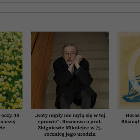
 oczy. 10
„Koty nigdy nie mylą się w tej
Horos
inaczej
sprawie”. Rozmowa o prof.
Bliźniąt
cie
Zbigniewie Mikołejce w 75.
rocznicę jego urodzin