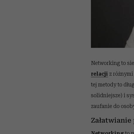
Networking to si
relacji
z różnymi 
tej metody to dł
solidniejsze) i s
zaufanie do osoby
Załatwianie
Networking
to 