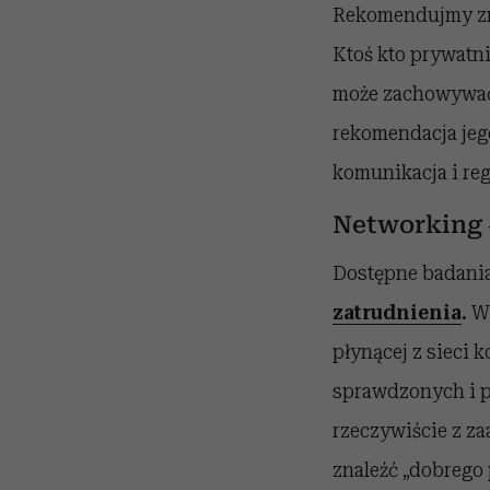
Rekomendujmy zna
Ktoś kto prywatni
może zachowywać 
rekomendacja jeg
komunikacja i re
Networking –
Dostępne badani
zatrudnienia
.
Wy
płynącej z sieci
sprawdzonych i p
rzeczywiście z z
znaleźć „dobrego 