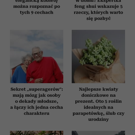
elegancką kobietę
w domu? Ekspertka
można rozpoznać po
feng shui wskazuje 5
tych 9 cechach
rzeczy, których warto
się pozbyć
Sekret „superagerów”:
Najlepsze kwiaty
mają mózg jak osoby
doniczkowe na
o dekady młodsze,
prezent. Oto 5 roślin
a łączy ich jedna cecha
idealnych na
charakteru
parapetówkę, ślub czy
urodziny