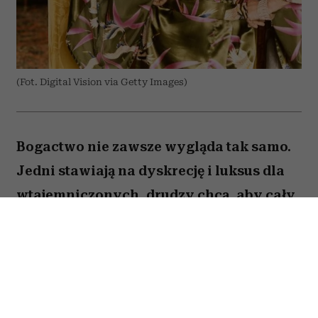
(Fot. Digital Vision via Getty Images)
Bogactwo nie zawsze wygląda tak samo.
Jedni stawiają na dyskrecję i luksus dla
wtajemniczonych, drudzy chcą, aby cały
świat wiedział o ich sukcesie. W kulturze
internetowej tych pierwszych często
kojarzy się z old money, a drugich – new
money. Oczywiście jest to duże
uproszczenie i wiele osób zupełnie nie