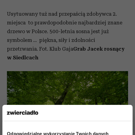
Usytuowany tuż nad przepaścią zdobywca 2.
miejsca to prawdopodobnie najbardziej znane
drzewo w Polsce. 500-letnia sosna jest już
symbolem ... piękna, siły i zdolności
przetrwania. Fot. Klub Gaja
Grab Jacek rosnący
w Siedlcach
Odpowiedzialne wykorzystanie Twoich danych