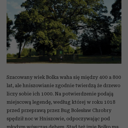
Szacowany wiek Bolka waha się między 400 a 800
lat, ale hniszowianie zgodnie twierdzą że drzewo
liczy sobie ich 1000. Na potwierdzenie podają
miejscową legendę, według której w roku 1018
przed przeprawą przez Bug Bolesław Chrobry
spędził noc w Hniszowie, odpoczywając pod
młodym wówczas dębem. Stąd też imię Bolko ma