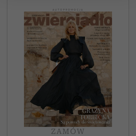
AUTOPROMOCJA
Wykorzystujemy pliki cookie do spersonalizowania treści
i reklam, aby oferować funkcje społecznościowe i
analizować ruch w naszej witrynie. Informacje o tym, jak
korzystasz z naszej witryny, udostępniamy partnerom
społecznościowym, reklamowym i analitycznym.
Partnerzy mogą połączyć te informacje z innymi danymi
otrzymanymi od Ciebie lub uzyskanymi podczas
korzystania z ich usług.
ZAMÓW