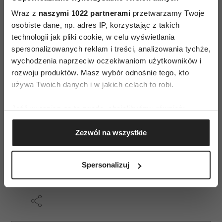
Wraz z
naszymi 1022 partnerami
przetwarzamy Twoje
osobiste dane, np. adres IP, korzystając z takich
technologii jak pliki cookie, w celu wyświetlania
Zamykające podium drzewo zawdzięcza swoje
spersonalizowanych reklam i treści, analizowania tychże,
imię zawdzięcza kowalowi o nadludzkiej sile –
wychodzenia naprzeciw oczekiwaniom użytkowników i
Jackowi, który stał się symbolem Siedlec –
rozwoju produktów. Masz wybór odnośnie tego, kto
Atlasem dźwigającym glob ziemski na ratuszu. Po
używa Twoich danych i w jakich celach to robi.
parku „Aleksandria”, gdzie rośnie to ostatnie
Jeśli wyrazisz na to zgodę, chcielibyśmy również:
zachowane z alei bindażowej z czasów Księżnej
Gromadzić dane dotyczące Twojej lokalizacji
Aleksandry Ogińskiej drzewo, przechadzał się
Zezwól na wszystkie
geograficznej z dokładnością nawet do kilku metrów
król Stanisław August Poniatowski, który
Identyfikować Twoje urządzenie, aktywnie
dwukrotnie gościł w Siedlcach. Fot. Klub Gaja
analizując charakteryzującego je zbiory danych
Spersonalizuj
(fingerprinting, czyli wirtualny odcisk palca)
Dowiedz się więcej odnośnie tego, jak Twoje osobiste
dane są przetwarzane oraz ustaw własne preferencje w
sekcji szczegółów
. W Deklaracji plików cookie możesz
zmienić lub wycofać swoją zgodę w dowolnej chwili.