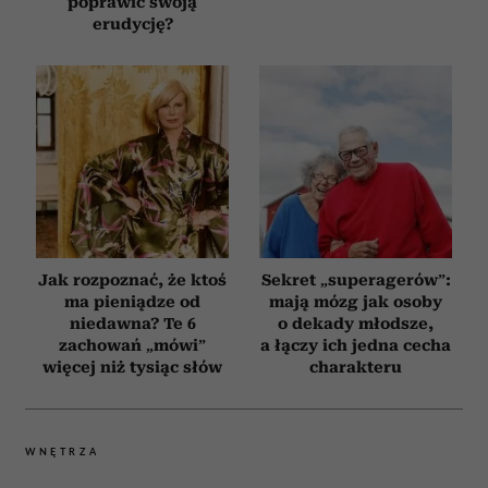
poprawić swoją
erudycję?
Jak rozpoznać, że ktoś
Sekret „superagerów”:
ma pieniądze od
mają mózg jak osoby
niedawna? Te 6
o dekady młodsze,
zachowań „mówi”
a łączy ich jedna cecha
więcej niż tysiąc słów
charakteru
WNĘTRZA