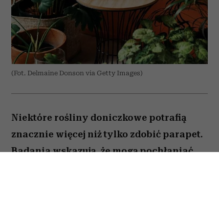
(Fot. Delmaine Donson via Getty Images)
Niektóre rośliny doniczkowe potrafią
znacznie więcej niż tylko zdobić parapet.
Badania wskazują, że mogą pochłaniać
część zanieczyszczeń i tworzyć
przyjemniejszy mikroklimat w domu.
Sprawdź, które gatunki warto wybrać.