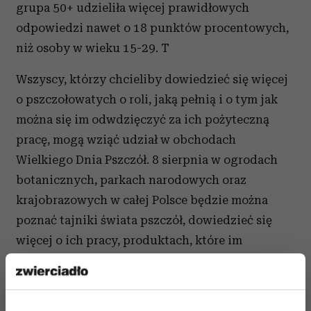
grupa 50+ udzieliła więcej prawidłowych
odpowiedzi nawet o 18 punktów procentowych,
niż osoby w wieku 15-29. T
Wszyscy, którzy chcieliby dowiedzieć się więcej
o pszczołowatych o roli, jaką pełnią i o tym jak
można się im odwdzięczyć za ich pożyteczną
pracę, mogą wziąć udział w obchodach
Wielkiego Dnia Pszczół. 8 sierpnia w ogrodach
botanicznych, parkach narodowych oraz
krajobrazowych w całej Polsce będzie można
poznać tajniki świata pszczół, dowiedzieć się
więcej o ich pracy, produktach, które im
zawdzięczamy oraz o tym, co na co dzień możemy
robić, aby je chronić. Wszystko to podczas
szeregu atrakcji – gier, zabaw i warsztatów.