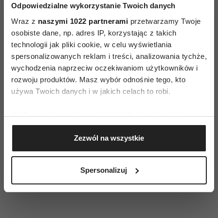
Odpowiedzialne wykorzystanie Twoich danych
- 75% badanych słusznie twierdzi, że od pszczół
Wraz z
naszymi 1022 partnerami
przetwarzamy Twoje
zależy życie na ziemi. W myśl hasła 5.,
osobiste dane, np. adres IP, korzystając z takich
jubileuszowej edycji programu „Bądź
technologii jak pliki cookie, w celu wyświetlania
spersonalizowanych reklam i treści, analizowania tychże,
Przyjacielem Pszczół na piątkę!”, zachęcamy
wychodzenia naprzeciw oczekiwaniom użytkowników i
wszystkich do życia w przyjaźni z tymi
rozwoju produktów. Masz wybór odnośnie tego, kto
pożytecznymi owadami i odwdzięczaniu się im
używa Twoich danych i w jakich celach to robi.
na co dzień za ich ciężką pracę – mówi
Małgorzata Strzelec z firmy ZT „Kruszwica” S.A.,
Jeśli wyrazisz na to zgodę, chcielibyśmy również:
organizatora programu „Z Kujawskim pomagamy
Gromadzić dane dotyczące Twojej lokalizacji
Zezwól na wszystkie
geograficznej z dokładnością nawet do kilku metrów
pszczołom”.
Identyfikować Twoje urządzenie, aktywnie
analizując charakteryzującego je zbiory danych
*Badanie przeprowadzono w w marcu 2015 roku na 
Spersonalizuj
(fingerprinting, czyli wirtualny odcisk palca)
reprezentatywnej próbie Polaków w wieku 15+ (wi
Dowiedz się więcej odnośnie tego, jak Twoje osobiste
dane są przetwarzane oraz ustaw własne preferencje w
sekcji szczegółów
. W Deklaracji plików cookie możesz