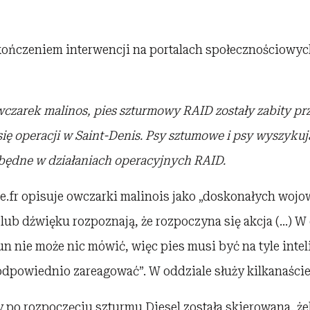
ończeniem interwencji na portalach społecznościowych
 owczarek malinos, pies szturmowy RAID zostały zabity pr
ię operacji w Saint-Denis.
Psy sztumowe i psy wyszykuj
ędne w działaniach operacyjnych RAID.
e.fr opisuje owczarki malinois jako „doskonałych wojo
lub dźwięku rozpoznają, że rozpoczyna się akcja (…) W 
un nie może nic mówić, więc pies musi być na tyle intel
odpowiednio zareagować”. W oddziale służy kilkanaści
y po rozpoczęciu szturmu Diesel została skierowana, ż