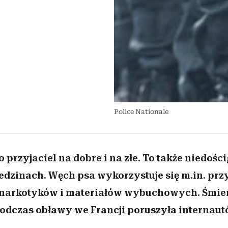
edź
 5,
przekraczają swoje granice
Wiemy, gdzie go kupić
Miller s. 5, odc. 6]
sezon jesień–zima 2
zaskakujący fawo
w seksie?
Police Nationale
ko przyjaciel na dobre i na złe. To także niedośc
edzinach. Węch psa wykorzystuje się m.in. prz
narkotyków i materiałów wybuchowych. Śmierć
podczas obławy we Francji poruszyła internaut