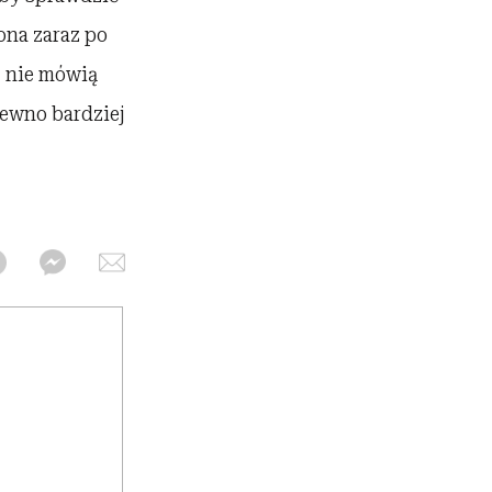
ona zaraz po
j nie mówią
pewno bardziej