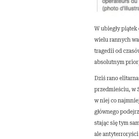
W ubiegły piątek 
wielu rannych wal
tragedii od czas
absolutnym priory
Dziś rano elitarn
przedmieściu, w S
w niej co najmni
głównego podejrz
stając się tym s
ale antyterroryśc