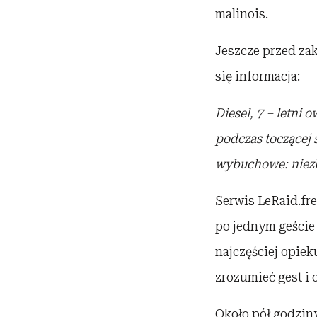
malinois.
Jeszcze przed zak
się informacja:
Diesel, 7 – letni
podczas toczącej s
wybuchowe: niezb
Serwis LeRaid.fre
po jednym geście 
najczęściej opiek
zrozumieć gest i 
Około pół godzin