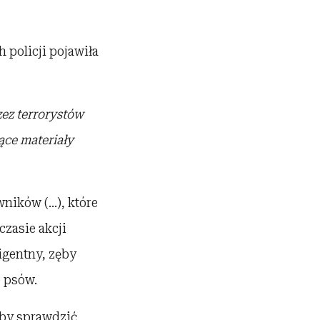
 policji pojawiła
zez terrorystów
ące materiały
wników (…), które
czasie akcji
igentny, zęby
e psów.
eby sprawdzić