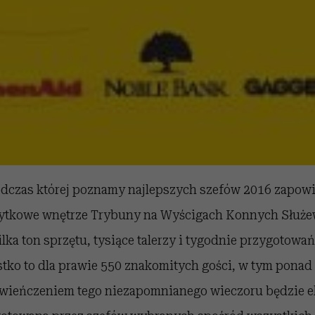
odczas której poznamy najlepszych szefów 2016 zapow
bytkowe wnętrze Trybuny na Wyścigach Konnych Służe
lka ton sprzętu, tysiące talerzy i tygodnie przygotowań 
tko to dla prawie 550 znakomitych gości, w tym ponad
wieńczeniem tego niezapomnianego wieczoru będzie el