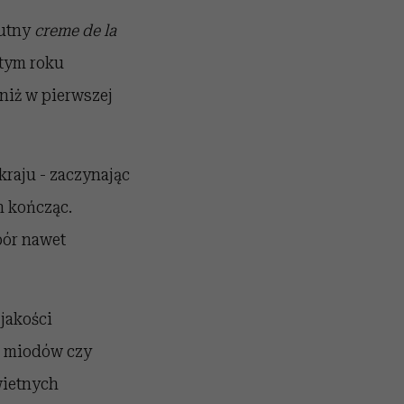
lutny
creme de la
 tym roku
 niż w pierwszej
raju - zaczynając
h kończąc.
bór nawet
 jakości
h miodów czy
wietnych