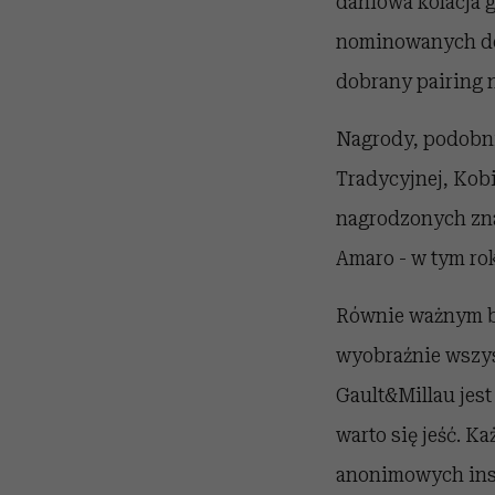
daniowa kolacja 
nominowanych do 
dobrany pairing n
Nagrody, podobni
Tradycyjnej, Kobi
nagrodzonych znal
Amaro - w tym ro
Równie ważnym bo
wyobraźnie wszys
Gault&Millau jes
warto się jeść. 
anonimowych ins