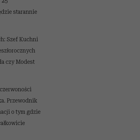
 25
dzie starannie
ch: Szef Kuchni
zeszłorocznych
jda czy Modest
 czerwoności
ka. Przewodnik
acji o tym gdzie
całkowicie