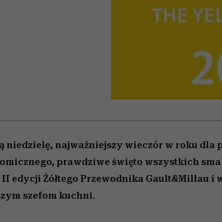
edź
 5,
j
Wiemy, gdzie go kupić
Miller s. 5, odc. 6]
niż się wydaje
sezon jesień–zima 2
zą niedzielę, najważniejszy wieczór w roku dla 
nomicznego, prawdziwe święto wszystkich smak
II edycji Żółtego Przewodnika Gault&Millau i 
szym szefom kuchni.