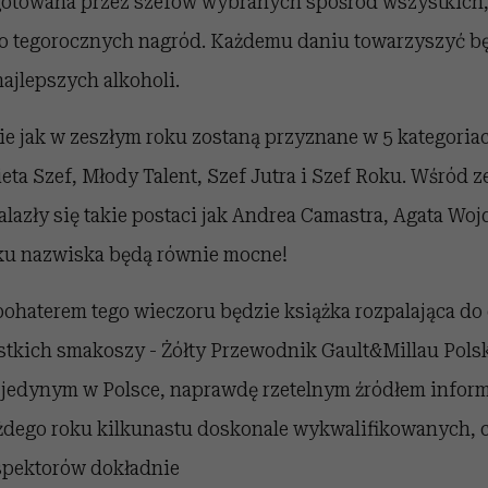
gotowana przez szefów wybranych spośród wszystkich,
tegorocznych nagród. Każdemu daniu towarzyszyć bę
ajlepszych alkoholi.
e jak w zeszłym roku zostaną przyznane w 5 kategoria
eta Szef, Młody Talent, Szef Jutra i Szef Roku. Wśród 
azły się takie postaci jak Andrea Camastra, Agata Wo
ku nazwiska będą równie mocne!
haterem tego wieczoru będzie książka rozpalająca do
tkich smakoszy - Żółty Przewodnik Gault&Millau Pols
t jedynym w Polsce, naprawdę rzetelnym źródłem inform
Każdego roku kilkunastu doskonale wykwalifikowanych, 
pektorów dokładnie