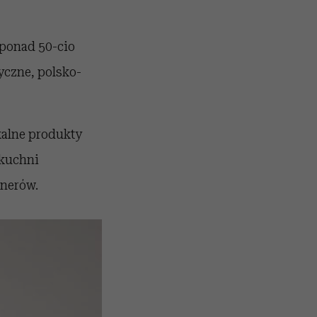
 ponad 50-cio
yczne, polsko-
kalne produkty
 kuchni
tnerów.