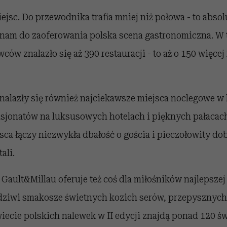
iejsc. Do przewodnika trafia mniej niż połowa - to abso
 nam do zaoferowania polska scena gastronomiczna. W
ców znalazło się aż 390 restauracji - to aż o 150 więcej
alazły się również najciekawsze miejsca noclegowe w k
sjonatów na luksusowych hotelach i pięknych pałacac
sca łączy niezwykła dbałość o gościa i pieczołowity do
ali.
Gault&Millau oferuje też coś dla miłośników najlepszej
ziwi smakosze świetnych kozich serów, przepysznyc
iecie polskich nalewek w II edycji znajdą ponad 120 ś