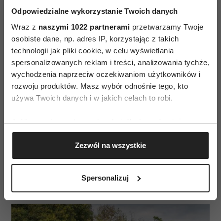
Odpowiedzialne wykorzystanie Twoich danych
Wraz z
naszymi 1022 partnerami
przetwarzamy Twoje
osobiste dane, np. adres IP, korzystając z takich
technologii jak pliki cookie, w celu wyświetlania
spersonalizowanych reklam i treści, analizowania tychże,
wychodzenia naprzeciw oczekiwaniom użytkowników i
rozwoju produktów. Masz wybór odnośnie tego, kto
Na powierzchni 35 tys. m2 znajduje się ok. 2,5
używa Twoich danych i w jakich celach to robi.
tys. egzotycznych roślin z całego świata (w tym
gatunki zagrożone wymarciem), punkt
Jeśli wyrazisz na to zgodę, chcielibyśmy również:
widokowy oraz amfiteatr. Z ogrodu można
Gromadzić dane dotyczące Twojej lokalizacji
wjechać kolejką linową (teleférico) do osady
Zezwól na wszystkie
geograficznej z dokładnością nawet do kilku metrów
Identyfikować Twoje urządzenie, aktywnie
Monte (fot. telefericojardimbotanico.com),
analizując charakteryzującego je zbiory danych
Spersonalizuj
CR7 Museu
(fingerprinting, czyli wirtualny odcisk palca)
Dowiedz się więcej odnośnie tego, jak Twoje osobiste
dane są przetwarzane oraz ustaw własne preferencje w
sekcji szczegółów
. W Deklaracji plików cookie możesz