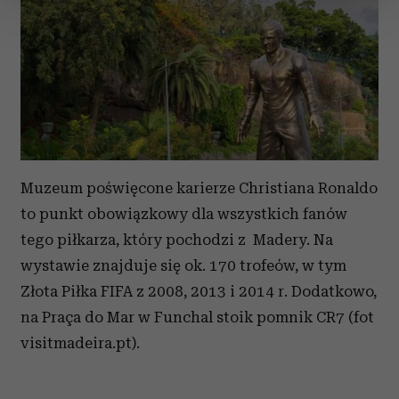
zmienić lub wycofać swoją zgodę w dowolnej chwili.
Wykorzystujemy pliki cookie do spersonalizowania treści
i reklam, aby oferować funkcje społecznościowe i
analizować ruch w naszej witrynie. Informacje o tym, jak
korzystasz z naszej witryny, udostępniamy partnerom
społecznościowym, reklamowym i analitycznym.
Partnerzy mogą połączyć te informacje z innymi danymi
Muzeum poświęcone karierze Christiana Ronaldo
otrzymanymi od Ciebie lub uzyskanymi podczas
korzystania z ich usług.
to punkt obowiązkowy dla wszystkich fanów
tego piłkarza, który pochodzi z Madery. Na
wystawie znajduje się ok. 170 trofeów, w tym
Złota Piłka FIFA z 2008, 2013 i 2014 r. Dodatkowo,
na Praça do Mar w Funchal stoik pomnik CR7 (fot
visitmadeira.pt).