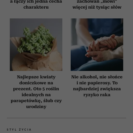
a łączy ich jedna cecha
zachowań „mówi”
charakteru
więcej niż tysiąc słów
Najlepsze kwiaty
Nie alkohol, nie słońce
doniczkowe na
i nie papierosy. To
prezent. Oto 5 roślin
najbardziej zwiększa
idealnych na
ryzyko raka
parapetówkę, ślub czy
urodziny
STYL ŻYCIA