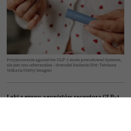
Przyjmowanie agonistów GLP-1 może powodować łysienie,
ale jest ono odwracalne - dowodzi badanie (Fot: Tatsiana
Volkava/Getty Images)
Leki z grupy agonistów receptora GLP-1,
takich jak semaglutyd czy tirzepatyd,
mogą powodować wypadanie włosów?
Do takich wniosków prowadzą wyniki