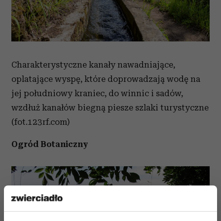
Charakterystyczne kanały nawadniające,
oplatające wyspę, które doprowadzają wodę na
jej południowy kraniec, do winnic i sadów,
wzdłuż kanałów biegną piesze szlaki turystyczne
(fot.123rf.com)
Ogród Botaniczny