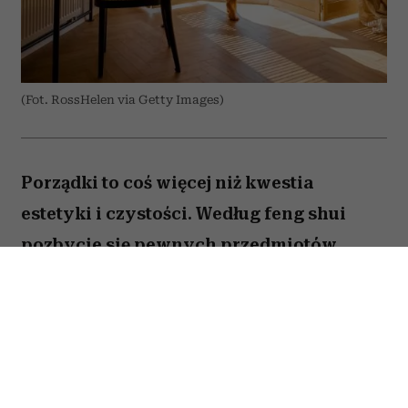
(Fot. RossHelen via Getty Images)
Porządki to coś więcej niż kwestia
estetyki i czystości. Według feng shui
pozbycie się pewnych przedmiotów
pomaga oczyścić przestrzeń z zastygłej
energii i przywrócić zaburzoną
harmonię. Ekspertka Helen Ye Plehn
wskazuje pięć rzeczy, które najbardziej
pogarszają nasze samopoczucie.