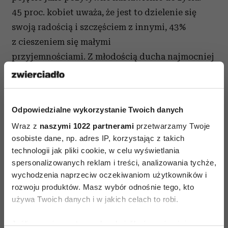
45 proc. kobiet uważa, że jest to dzielenie się
swoją radością i szczęściem z innymi, 43%
z cieszeniem się małymi
przyjemnościami. Z młodością ducha najmocniej
identyfikują się Polacy po 60. roku życia – tak
widzą siebie i chcą być postrzegani przez
innych. Najstarsze pokolenie, silniej niż inne
Odpowiedzialne wykorzystanie Twoich danych
grupy wiekowe, upatruje źródła
radości życia
w
Wraz z
naszymi 1022 partnerami
przetwarzamy Twoje
relacjach z ludźmi, osoby w wieku 45-60 lat
osobiste dane, np. adres IP, korzystając z takich
w życiu zawodowym, natomiast 30-latkowie
technologii jak pliki cookie, w celu wyświetlania
przyznają, że związki intymne sprawiają im
spersonalizowanych reklam i treści, analizowania tychże,
najwięcej radości.
wychodzenia naprzeciw oczekiwaniom użytkowników i
rozwoju produktów. Masz wybór odnośnie tego, kto
używa Twoich danych i w jakich celach to robi.
Jeśli wyrazisz na to zgodę, chcielibyśmy również: