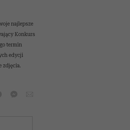
woje najlepsze
rwający Konkurs
go termin
ych edycji
 zdjęcia.