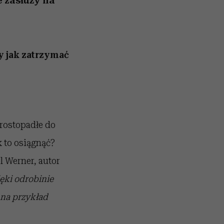
e zasłuży na
 jak zatrzymać
prostopadłe do
k to osiągnąć?
l Werner, autor
ęki odrobinie
 na przykład