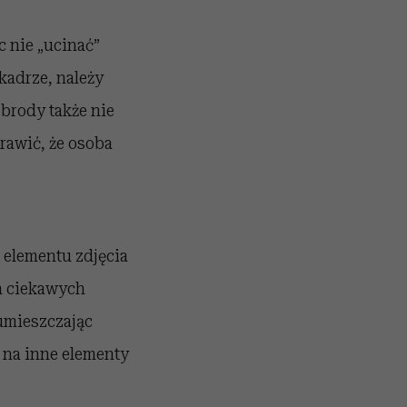
 nie „ucinać”
kadrze, należy
 brody także nie
prawić, że osoba
 elementu zdjęcia
h ciekawych
 umieszczając
 na inne elementy