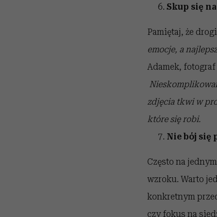
Skup się na
Pamiętaj, że drogi
emocje, a najleps
Adamek, fotograf 
Nieskomplikowane
zdjęcia tkwi w pro
które się robi.
Nie bój się 
Często na jednym
wzroku. Warto je
konkretnym przed
czy fokus na sied