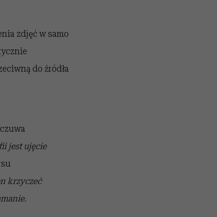
ienia zdjęć w samo
tycznie
zeciwną do źródła
yczuwa
 jest ujęcie
rsu
n krzyczeć
amanie.