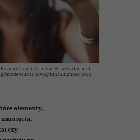
olarów
żegnają się eleganckie osoby
doors with digital camera. Selective focus at
ng female tourist having fun in summer park.
które elementy,
 usunięcia.
tarczy