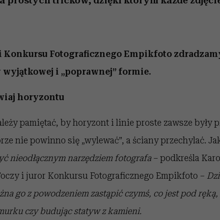
 prostych tricków, dzięki którym każde zdjęci
i Konkursu Fotograficznego Empikfoto zdradzamy
wyjątkowej i „poprawnej” formie.
wiaj horyzontu
ależy pamiętać, by horyzont i linie proste zawsze były 
rze nie powinno się „wylewać”, a ściany przechylać. Ja
być nieodłącznym narzędziem fotografa
– podkreśla Karo
Toczy i juror Konkursu Fotograficznego Empikfoto –
Dzi
na go z powodzeniem zastąpić czymś, co jest pod ręką,
murku czy budując statyw z kamieni.