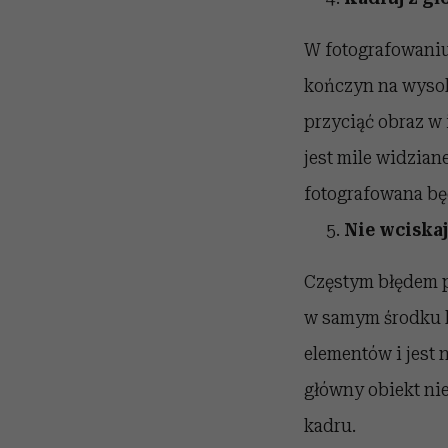
W fotografowaniu 
kończyn na wysoko
przyciąć obraz w 
jest mile widzian
fotografowana bę
Nie wciska
Częstym błędem p
w samym środku 
elementów i jest 
główny obiekt ni
kadru.