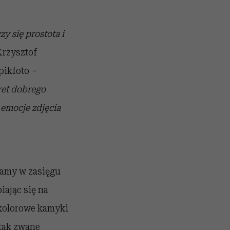
zy się prostota i
Krzysztof
pikfoto
–
ret dobrego
i emocje zdjęcia
mamy w zasięgu
ając się na
 kolorowe kamyki
 tak zwane