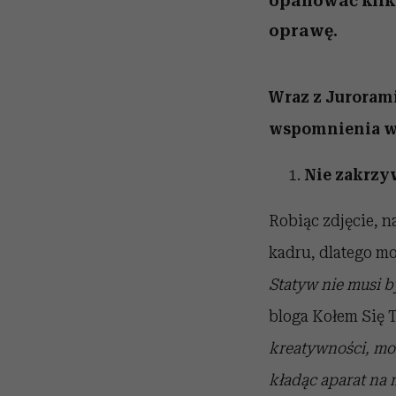
opanować kilka
oprawę.
Wraz z Juroram
wspomnienia w 
Nie zakrzy
Robiąc zdjęcie, n
kadru, dlatego mo
Statyw nie musi 
bloga Kołem Się 
kreatywności, moż
kładąc aparat na 