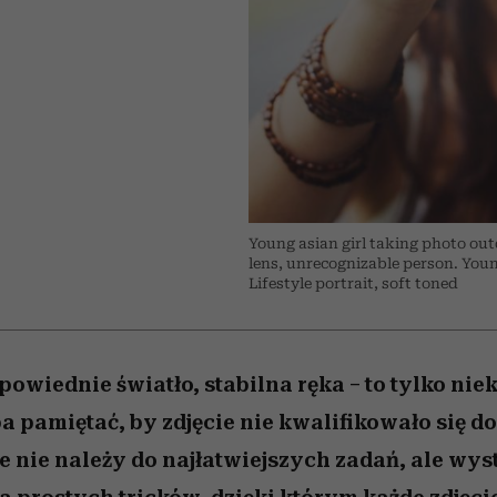
 5,
Raport Lyst ujawnił
Miller s. 5, odc. 6]
trafiła do grona
skuteczne
kosztuje to tysiące d
wśród widzów
najpopularniejszych seriali
najbardziej pożądane
ubrania i marki sezonu
Netflixa
Young asian girl taking photo out
lens, unrecognizable person. You
Lifestyle portrait, soft toned
powiednie światło, stabilna ręka – to tylko nie
a pamiętać, by zdjęcie nie kwalifikowało się do
 nie należy do najłatwiejszych zadań, ale wys