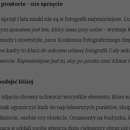
 prostocie – nie sprzęcie
 sprzęt i lata nauki nie są w fotografii najważniejsze.
Lic
zym aparatem jest ten, który masz przy sobie
– wyznaje 
mody i streetstyle, juror Konkursu Fotograficznego Em
 kadry to klucz do sukcesu udanej fotografii
. C
ały sek
stocie. Najważniejsze jest to, aby po prostu czuć klimat 
podejść bliżej
 zdjęciu chcemy uchwycić wszystkie elementy, które 
dnak ograniczyć kadr do najciekawszych punktów, skupi
miocie, osobie czy obiekcie. Ornamenty na budynku,
zącą w oddali osobę stworzą dużo ciekawszy obraz niż