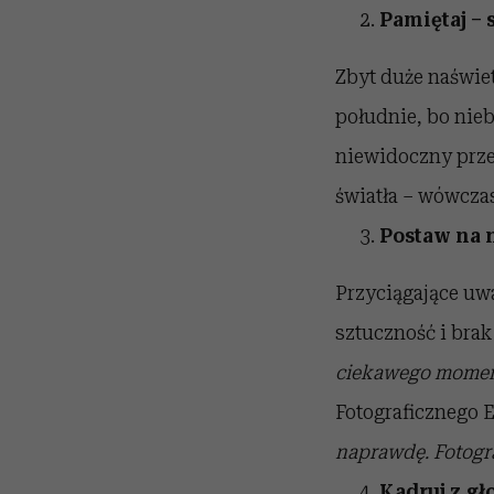
Pamiętaj –
Zbyt duże naświet
południe, bo nieb
niewidoczny prze
światła – wówczas
Postaw na 
Przyciągające uw
sztuczność i brak
ciekawego moment
Fotograficznego 
naprawdę. Fotogra
Kadruj z gło