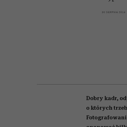
kawę z Kasią Miller”, s.
rozczarowują
odc. 7]
30 SIERPNIA 2016
Dobry kadr, od
o których trzeb
Fotografowanie