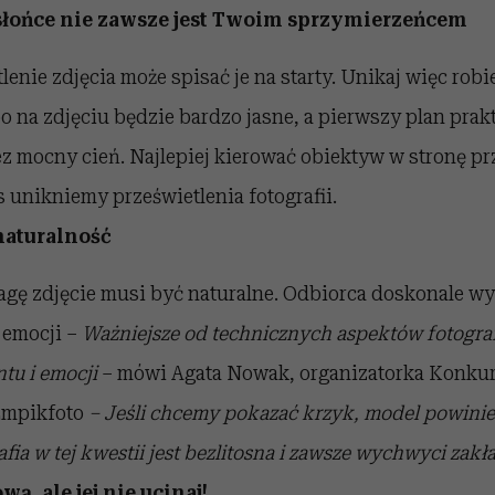
 słońce nie zawsze jest Twoim sprzymierzeńcem
lenie zdjęcia może spisać je na starty. Unikaj więc rob
o na zdjęciu będzie bardzo jasne, a pierwszy plan prak
z mocny cień. Najlepiej kierować obiektyw w stronę pr
 unikniemy prześwietlenia fotografii.
naturalność
agę zdjęcie musi być naturalne. Odbiorca doskonale w
 emocji –
Ważniejsze od technicznych aspektów fotografii
u i emocji
– mówi Agata Nowak, organizatorka Konku
Empikfoto
– Jeśli chcemy pokazać krzyk, model powinie
fia w tej kwestii jest bezlitosna i zawsze wychwyci zakł
wą, ale jej nie ucinaj!