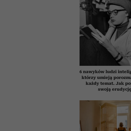
6 nawyków ludzi inteli
którzy umieją porozm
każdy temat. Jak p
swoją erudycj