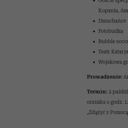
Goście specj
Kopania, Am
Dmuchańce
Fotobudka
Bubble socc
Teatr Katary
Wojskowa g
Prowadzenie:
An
Termin:
2 paździ
orszaku o godz. 
„Zdążyć z Pomoc