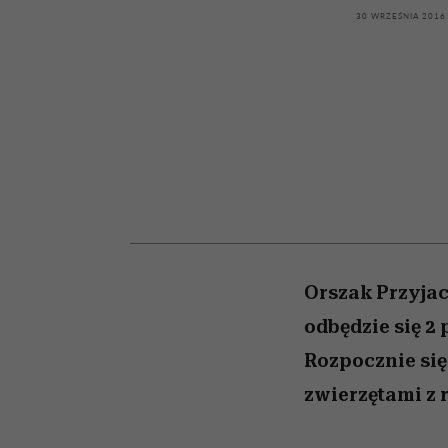
kawę z Kasią Miller”, s.
rachunek sumienia
modelowania
weterynarz”
30 WRZEŚNIA 2016
odc. 7]
Orszak Przyjac
odbędzie się 2
Rozpocznie się
zwierzętami z 