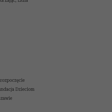
a Zając, Lidia
(rozpoczęcie
ndacja Dzieciom
szawie