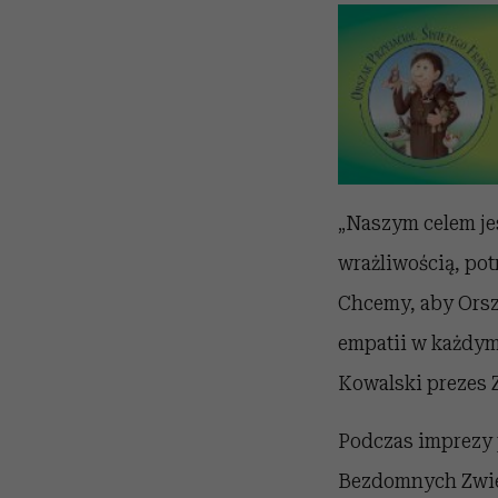
„Naszym celem jes
wrażliwością, potr
Chcemy, aby Orsza
empatii w każdym
Kowalski prezes 
Podczas imprezy 
Bezdomnych Zwier