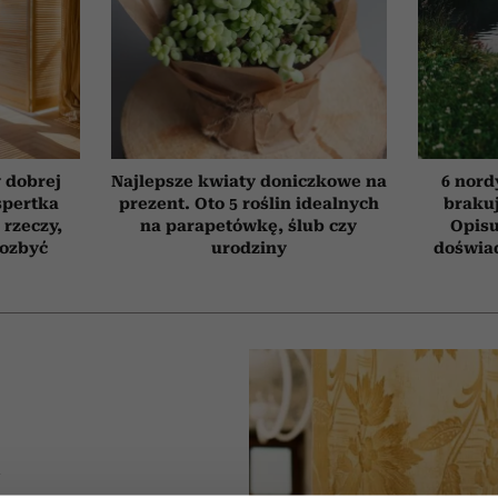
 dobrej
Najlepsze kwiaty doniczkowe na
6 nord
spertka
prezent. Oto 5 roślin idealnych
brakuj
 rzeczy,
na parapetówkę, ślub czy
Opisu
pozbyć
urodziny
doświad
A