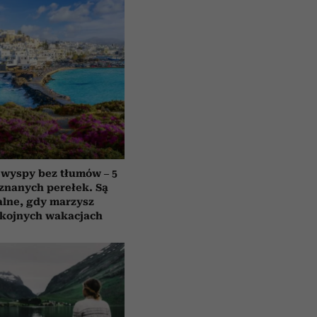
 wyspy bez tłumów – 5
znanych perełek. Są
alne, gdy marzysz
okojnych wakacjach