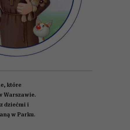
026/27
iej
zupełny brak ogłady
mogą zrobić rodzice
girls”
e, które
 w Warszawie.
z dziećmi i
aną w Parku.