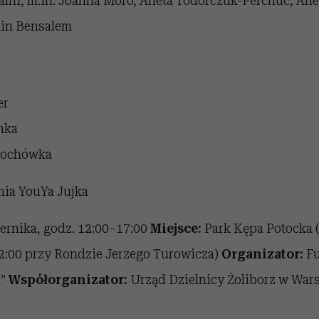
alni, m.in. Joanna Moro, Aneta Todorczuk-Perchuć, Anet
in Bensalem
er
nka
rochówka
ia YouYa Jujka
ernika, godz. 12:00–17:00
Miejsce:
Park Kępa Potocka 
12:00 przy Rondzie Jerzego Turowicza)
Organizator:
Fu
ą”
Współorganizator:
Urząd Dzielnicy Żoliborz w War