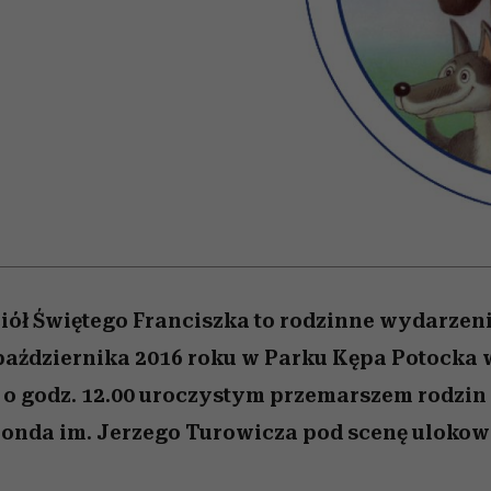
 5,
osób, które biorą na siebie za
powinien znać odpowiedź
Wiemy, gdzie go kupić
Miller s. 5, odc. 6]
sezon jesień–zima 2
mężczyzna jest mn
dużo
reaktywny”
iół Świętego Franciszka to rodzinne wydarzeni
 października 2016 roku w Parku Kępa Potocka
 o godz. 12.00 uroczystym przemarszem rodzin 
ronda im. Jerzego Turowicza pod scenę ulokow