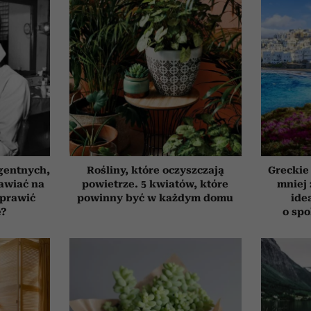
gentnych,
Rośliny, które oczyszczają
Greckie
awiać na
powietrze. 5 kwiatów, które
mniej 
oprawić
powinny być w każdym domu
ide
ę?
o sp