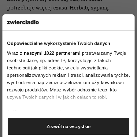
potrzebuje więcej czasu. Herbatę sypaną
powinno parzyć się maksymalnie 5 minut.
Następnie należy ją zamieszać, a dopiero potem
wlać do filiżanki. Napar można zaserwować
w dowolny sposób ze swoimi ulubionymi
Odpowiedzialne wykorzystanie Twoich danych
dodatkami.
Wraz z
naszymi 1022 partnerami
przetwarzamy Twoje
osobiste dane, np. adres IP, korzystając z takich
Porady przygotowali eksperci Ahmad Tea London
technologii jak pliki cookie, w celu wyświetlania
spersonalizowanych reklam i treści, analizowania tychże,
wychodzenia naprzeciw oczekiwaniom użytkowników i
rozwoju produktów. Masz wybór odnośnie tego, kto
używa Twoich danych i w jakich celach to robi.
Jeśli wyrazisz na to zgodę, chcielibyśmy również:
AUTOPROMOCJA
Gromadzić dane dotyczące Twojej lokalizacji
Zezwól na wszystkie
geograficznej z dokładnością nawet do kilku metrów
Identyfikować Twoje urządzenie, aktywnie