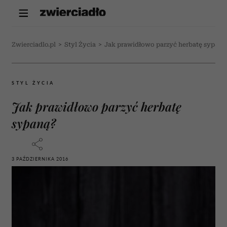
Zwierciadlo.pl
>
Styl Życia
>
Jak prawidłowo parzyć herbatę sypaną
STYL ŻYCIA
Jak prawidłowo parzyć herbatę
sypaną?
3 PAŹDZIERNIKA 2016