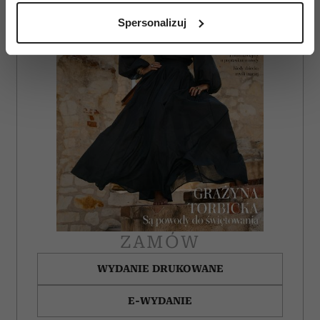
analizując charakteryzującego je zbiory danych
Spersonalizuj
(fingerprinting, czyli wirtualny odcisk palca)
Dowiedz się więcej odnośnie tego, jak Twoje osobiste
dane są przetwarzane oraz ustaw własne preferencje w
sekcji szczegółów
. W Deklaracji plików cookie możesz
zmienić lub wycofać swoją zgodę w dowolnej chwili.
Wykorzystujemy pliki cookie do spersonalizowania treści
i reklam, aby oferować funkcje społecznościowe i
analizować ruch w naszej witrynie. Informacje o tym, jak
korzystasz z naszej witryny, udostępniamy partnerom
społecznościowym, reklamowym i analitycznym.
Partnerzy mogą połączyć te informacje z innymi danymi
otrzymanymi od Ciebie lub uzyskanymi podczas
ZAMÓW
korzystania z ich usług.
WYDANIE DRUKOWANE
E-WYDANIE