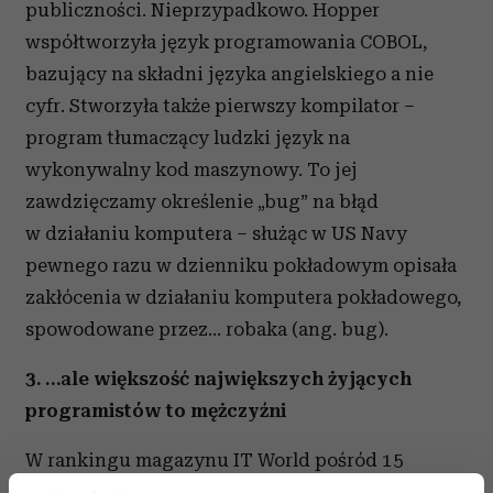
publiczności. Nieprzypadkowo. Hopper
współtworzyła język programowania COBOL,
bazujący na składni języka angielskiego a nie
cyfr. Stworzyła także pierwszy kompilator –
program tłumaczący ludzki język na
wykonywalny kod maszynowy. To jej
zawdzięczamy określenie „bug” na błąd
w działaniu komputera – służąc w US Navy
pewnego razu w dzienniku pokładowym opisała
zakłócenia w działaniu komputera pokładowego,
spowodowane przez… robaka (ang. bug).
3. …ale większość największych żyjących
programistów to mężczyźni
W rankingu magazynu IT World pośród 15
największych żyjących obecnie programistów