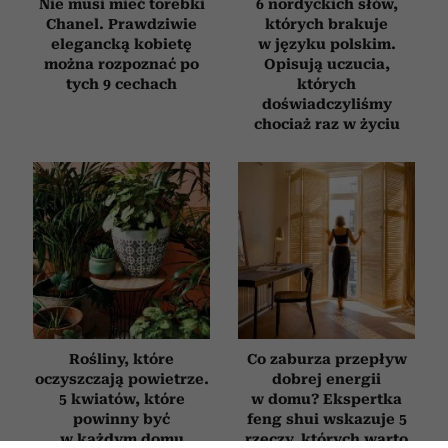
Nie musi mieć torebki
6 nordyckich słów,
Chanel. Prawdziwie
których brakuje
elegancką kobietę
w języku polskim.
można rozpoznać po
Opisują uczucia,
tych 9 cechach
których
doświadczyliśmy
chociaż raz w życiu
Rośliny, które
Co zaburza przepływ
oczyszczają powietrze.
dobrej energii
5 kwiatów, które
w domu? Ekspertka
powinny być
feng shui wskazuje 5
w każdym domu
rzeczy, których warto