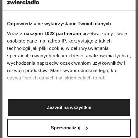
jest tylko jedna kobieta. Mowa o Margaret
Hamilton. To ona kierowała zespołem, który
Odpowiedzialne wykorzystanie Twoich danych
stworzył pokładowe oprogramowanie kontrolne
Wraz z
naszymi 1022 partnerami
przetwarzamy Twoje
dla misji kosmicznych NASA, Apollo i Skylab.
osobiste dane, np. adres IP, korzystając z takich
Hamilton jest też autorką pojęcia „inżynieria
technologii jak pliki cookie, w celu wyświetlania
oprogramowania”.
spersonalizowanych reklam i treści, analizowania tychże,
wychodzenia naprzeciw oczekiwaniom użytkowników i
4. W Polsce kształci się świetnych
rozwoju produktów. Masz wybór odnośnie tego, kto
programistów…
używa Twoich danych i w jakich celach to robi.
Polacy zajęli trzecie miejsce w rankingu
Jeśli wyrazisz na to zgodę, chcielibyśmy również:
najlepszych nacji programistycznych,
Gromadzić dane dotyczące Twojej lokalizacji
ogłoszonym przez serwis HackerRank.
Zezwól na wszystkie
geograficznej z dokładnością nawet do kilku metrów
Identyfikować Twoje urządzenie, aktywnie
Zestawienie przygotowano w oparciu o ponad
analizując charakteryzującego je zbiory danych
1,4 mln wyników zadań programistycznych, jakie
Spersonalizuj
(fingerprinting, czyli wirtualny odcisk palca)
udostępnia HackerRank. Ustępujemy tylko