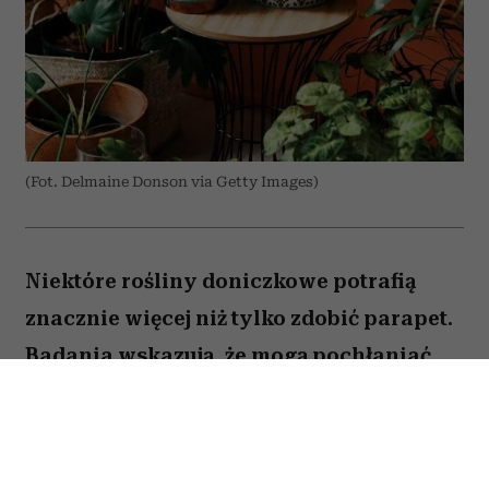
(Fot. Delmaine Donson via Getty Images)
Niektóre rośliny doniczkowe potrafią
znacznie więcej niż tylko zdobić parapet.
Badania wskazują, że mogą pochłaniać
część zanieczyszczeń i tworzyć
przyjemniejszy mikroklimat w domu.
Sprawdź, które gatunki warto wybrać.