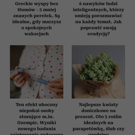
Greckie wyspy bez
6 nawyków ludzi
tłumów – 5 mniej
inteligentnych, którzy
znanych perełek. Są
umieją porozmawiać
idealne, gdy marzysz
na każdy temat. Jak
o spokojnych
poprawić swoją
wakacjach
erudycję?
Ten efekt uboczny
Najlepsze kwiaty
niepokoi osoby
doniczkowe na
stosujące m.in.
prezent. Oto 5 roślin
Ozempic. Wyniki
idealnych na
nowego badania
parapetówkę, ślub czy
zainteresują zwłaszcza
urodziny