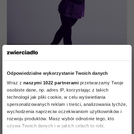
Odpowiedzialne wykorzystanie Twoich danych
Wraz z
naszymi 1022 partnerami
przetwarzamy Twoje
Irina Kolganova (Fot. Albert Zawada/materiały prasowe
osobiste dane, np. adres IP, korzystając z takich
Sound Therapy)
technologii jak pliki cookie, w celu wyświetlania
Wybór studiów nie był dla Ciebie trudny?
Był
spersonalizowanych reklam i treści, analizowania tychże,
dość naturalny. Po liceum tanecznym,
wychodzenia naprzeciw oczekiwaniom użytkowników i
ukończyłam Akademię Kultury i Sztuki w Ułan
rozwoju produktów. Masz wybór odnośnie tego, kto
używa Twoich danych i w jakich celach to robi.
Ude - to uczelnia, która kształci przyszłych