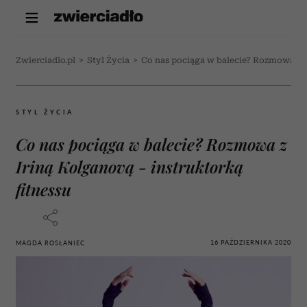
Zwierciadlo.pl
>
Styl Życia
>
Co nas pociąga w balecie? Rozmowa z Ir
STYL ŻYCIA
Co nas pociąga w balecie? Rozmowa z
Iriną Kolganovą - instruktorką
fitnessu
16 PAŹDZIERNIKA 2020
MAGDA ROSŁANIEC