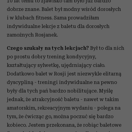
10 lat temu to zjawisko tam było już bardzo
dobrze znane. Balet był modny wśród dorosłych
i w klubach fitness. Sama prowadziłam
indywidualne lekcje z baletu dla dorosłych
zamożnych Rosjanek.
Czego szukały na tych lekcjach?
Był to dla nich
po prostu dobry trening kondycyjny,
kształtujący sylwetkę, ujędrniający ciało.
Dodatkowo balet w Rosji jest niezwykle elitarną
dyscypliną - treningi indywidualne na pewno
były dla tych pań bardzo nobilitujące. Myślę
jednak, że atrakcyjność baletu - nawet w takim
amatorskim, rekreacyjnym wydaniu - polega na
tym, że ćwicząc go, można poczuć się bardzo
kobieco. Jestem przekonana, że robiąc baletowe