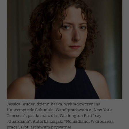
Jessica Bruder, dziennikarka, wykładowczyni na
Uniwersytecie Columbia. Współpracowała z „New York
Timesem”, pisała m.in. dla „Washington Post” czy
„Guardiana”. Autorka książki "Nomadland. W drodze za
pracą". (Fot. archiwum prywatne)