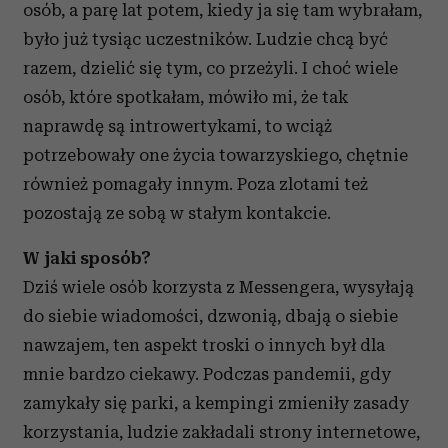
osób, a parę lat potem, kiedy ja się tam wybrałam,
otrzymanymi od Ciebie lub uzyskanymi podczas
korzystania z ich usług.
było już tysiąc uczestników. Ludzie chcą być
razem, dzielić się tym, co przeżyli. I choć wiele
osób, które spotkałam, mówiło mi, że tak
naprawdę są introwertykami, to wciąż
potrzebowały one życia towarzyskiego, chętnie
również pomagały innym. Poza zlotami też
pozostają ze sobą w stałym kontakcie.
W jaki sposób?
Dziś wiele osób korzysta z Messengera, wysyłają
do siebie wiadomości, dzwonią, dbają o siebie
nawzajem, ten aspekt troski o innych był dla
mnie bardzo ciekawy. Podczas pandemii, gdy
zamykały się parki, a kempingi zmieniły zasady
korzystania, ludzie zakładali strony internetowe,