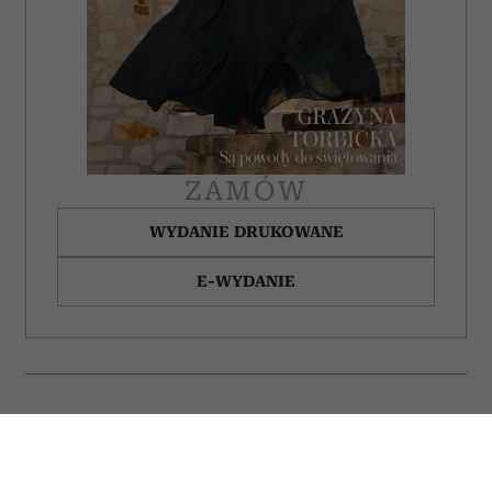
ZAMÓW
WYDANIE DRUKOWANE
E-WYDANIE