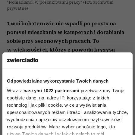
"Nomadland. W poszukiwaniu pracy" (Fot. archiwum
prywatne)
Twoi bohaterowie nie wpadli po prostu na
pomysł mieszkania w kamperach i dorabiania
sobie przy sezonowych pracach. To
w większości ci, którzy z powodu kryzysu
gospodarczego stracili pracę i domy, i musieli
odnaleźć się w nowej rzeczywistości, tyle że
większość z nich dziś jest na emeryturze.
Odpowiedzialne wykorzystanie Twoich danych
Spotkałam bardzo wielu ludzi, którzy całe życie
Wraz z
naszymi 1022 partnerami
przetwarzamy Twoje
żyli modelowo: mieli pracę, płacili rachunki,
osobiste dane, np. adres IP, korzystając z takich
odkładali pieniądze i dbali o rodzinę. I nagle
technologii jak pliki cookie, w celu wyświetlania
zdarzyła się w ich życiu katastrofa, o co
spersonalizowanych reklam i treści, analizowania tychże,
nietrudno, bo płace w Stanach nie rosną; rosną za
wychodzenia naprzeciw oczekiwaniom użytkowników i
rozwoju produktów. Masz wybór odnośnie tego, kto
to raty kredytów czy ceny wynajmu. Wielu z nich
używa Twoich danych i w jakich celach to robi.