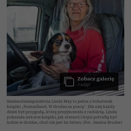
Zobacz galerię
7 zdjęć
Siedemdziesięcioletnia Linda May to jedna z bohaterek
książki „Nomadland. W drodze za pracą”. Dla niej każdy
dzień był przygodą, którą przyjmowała z radością. Linda
pokazała autorce książki, jak otwarci i hojni potrafią być
ludzie w drodze, choć nie jest im łatwo. (Fot. Jessica Bruder)