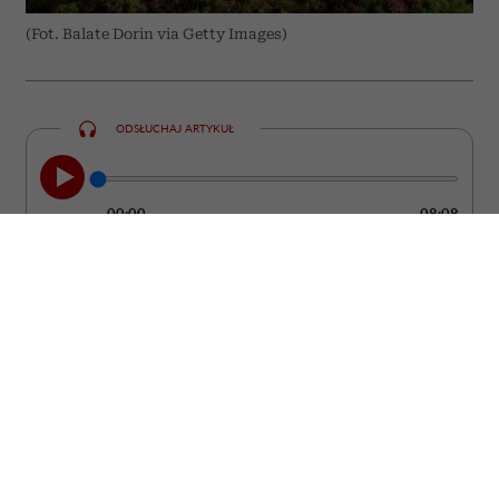
(Fot. Balate Dorin via Getty Images)
ODSŁUCHAJ ARTYKUŁ
00:00
08:08
Grecja od lat pozostaje jednym z
najchętniej wybieranych kierunków
wakacyjnych. Większość turystów stawia
jednak na te same miejsca – Santorini,
Mykonos czy Kretę. Tymczasem