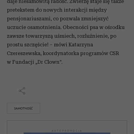
daje niesamowitą radość. Zwierzę staje się także
i reklam, aby oferować funkcje społecznościowe i
pretekstem do nowych interakcji między
analizować ruch w naszej witrynie. Informacje o tym, jak
pensjonariuszami, co pozwala zmniejszyć
korzystasz z naszej witryny, udostępniamy partnerom
uczucie osamotnienia. Obecności psa w ośrodku
społecznościowym, reklamowym i analitycznym.
zawsze towarzyszą uśmiech, rozluźnienie, po
Partnerzy mogą połączyć te informacje z innymi danymi
otrzymanymi od Ciebie lub uzyskanymi podczas
prostu szczęście! – mówi Katarzyna
korzystania z ich usług.
Czereszewska, koordynatorka programów CSR
w Fundacji „Dr Clown”.
SAMOTNOŚĆ
AUTOPROMOCJA