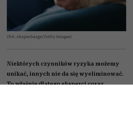
(Fot. shapecharge/Getty Images)
Niektórych czynników ryzyka możemy
unikać, innych nie da się wyeliminować.
To właśnie dlatego eksperci coraz
większą uwagę poświęcają nie tylko
profilaktyce nowotworów, ale także
potrzebom pacjentów, którzy stanowią
dziś najszybciej rosnącą grupę chorych.