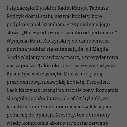
I się zaczęło. Dyrektor Radia Maryja Tadeusz
Rydzyk dostał szału, nazwał kobiety, kóre
podpisały apel, szambem. Przypominam jego
słowa: „Należy odróżniać szambo od perfumerii”.
Wymyślał Marii Kaczyńskiej od czarownic, że
powinna poddać się eutanazji, że ja i Magda
Środa plujemy prawicy w twarz, a prezydentowa
nas zaprasza. Takie okropne rzeczy wygadywał.
Byłam tym wstrząśnięta. Miał za nic panią
prezydentową, niezwykłą kobietę. Prezydent
Lech Kaczyński stanął po stronie żony. Rozpętała
się ogólnopolska burza. Ale efekt był taki, że
konstytucji nie zmieniono, a marszałek sejmu
podał się do dymisji. Niestety, ten obroniony
wtedy kompromis aborcyjny został zerwany