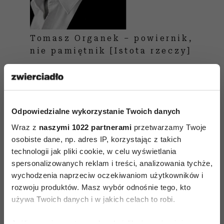
Tomasz Organek – powiernik,
nie pamiętnik [Istota rzeczy]
Zastanawia mnie, jak krótka i wybiórcza jest
pamięć ludzi. Sławią parę prezydencką, budują
Odpowiedzialne wykorzystanie Twoich danych
pomniki, nadają ulicom imiona, powołują się na
Wraz z
naszymi 1022 partnerami
przetwarzamy Twoje
dziedzictwo prezydenta Kaczyńskiego, a nie
osobiste dane, np. adres IP, korzystając z takich
pamiętają o tym, co dla pary prezydenckiej było
technologii jak pliki cookie, w celu wyświetlania
ważne. Zdumiewa mnie też niepamięć brata
spersonalizowanych reklam i treści, analizowania tychże,
prezydenta o policzku wymierzonym bratowej
wychodzenia naprzeciw oczekiwaniom użytkowników i
rozwoju produktów. Masz wybór odnośnie tego, kto
przez dyrektora Rydzyka, który teraz, jak gdyby
używa Twoich danych i w jakich celach to robi.
nigdy nic, wchodzi z nim w alianse.
Jeśli wyrazisz na to zgodę, chcielibyśmy również: