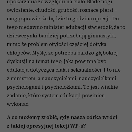
upokarzania ze względu na ciało. Blade nogi,
Partnerzy mogą połączyć te informacje z innymi danymi
owłosienie, chudość, grubość, rosnące piersi –
otrzymanymi od Ciebie lub uzyskanymi podczas
mogą sprawić, że będzie to godzina opresji. Do
korzystania z ich usług.
tego niedawno minister edukacji stwierdził, że to
dziewczynki bardziej potrzebują gimnastyki,
mimo że problem otyłości częściej dotyka
chłopców. Myślę, że potrzeba bardzo głębokiej
dyskusji na temat tego, jaka powinna być
edukacja dotycząca ciała i seksualności. I to nie
z ministrem, a nauczycielami, nauczycielkami,
psychologami i psycholożkami. To jest wielkie
zadanie, które system edukacji powinien
wykonać.
A co możemy zrobić, gdy nasza córka wróci
z takiej opresyjnej lekcji WF-u?