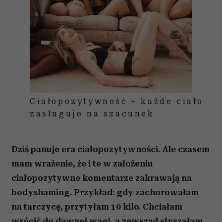
Ciałopozytywność – każde ciało
zasługuje na szacunek
Dziś panuje era ciałopozytywności. Ale czasem
mam wrażenie, że i te w założeniu
ciałopozytywne komentarze zakrawają na
bodyshaming. Przykład: gdy zachorowałam
na tarczycę, przytyłam 10 kilo. Chciałam
wrócić do dawnej wagi, a zewsząd słyszałam,