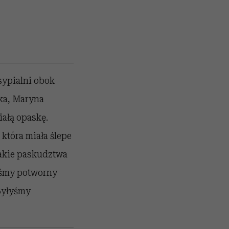
sypialni obok
łka, Maryna
iałą opaskę.
 która miała ślepe
takie paskudztwa
łyśmy potworny
 Byłyśmy