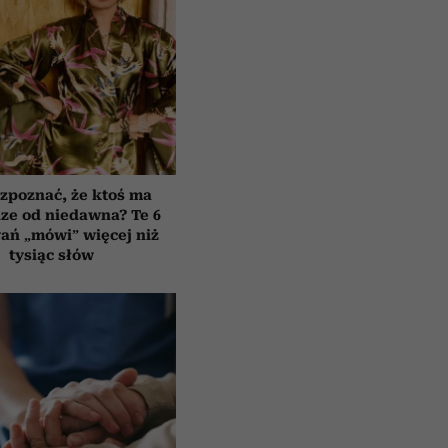
zpoznać, że ktoś ma
ze od niedawna? Te 6
ań „mówi” więcej niż
tysiąc słów