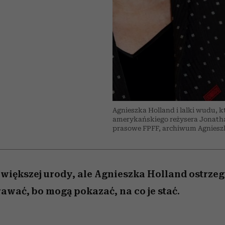
/27
 5,
zupełny brak ogłady
wśród najchętniej
Miller s. 5, odc. 6]
artystkę
girls”
pierwszy zwiast
oglądanych na Netflixie
Agnieszka Holland i lalki wudu, 
amerykańskiego reżysera Jonath
prasowe FPFF, archiwum Agnieszk
jwiększej urody, ale Agnieszka Holland ostrzeg
rawać, bo mogą pokazać, na co je stać.