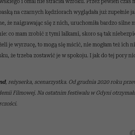
skiego i omal nie straciła wzroku. Przez pewien czas 
opaską na czarnych kędziorach wyglądała już zupełnie jak
ne, że naigrawając się z nich, uruchomiła bardzo silne
nie: co mam zrobić z tymi lalkami, skoro są tak niebezp
żeli je wyrzucę, to mogą się mścić, nie mogłam też ich 
, że trzeba zostawić je w spokoju. I jak do tej pory nic
nd
, reżyserka, scenarzystka. Od grudnia 2020 roku prz
demii Filmowej. Na ostatnim festiwalu w Gdyni otrzyma
rczości.