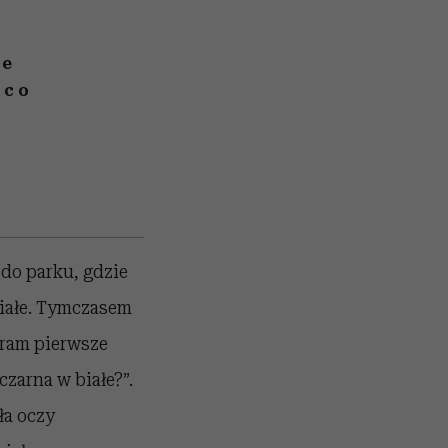
re
 co
 do parku, gdzie
 białe. Tymczasem
eram pierwsze
czarna w białe?”.
ła oczy