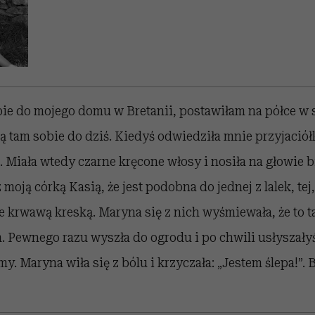
bie do mojego domu w Bretanii, postawiłam na półce w 
oją tam sobie do dziś. Kiedyś odwiedziła mnie przyjació
 Miała wtedy czarne kręcone włosy i nosiła na głowie b
oją córką Kasią, że jest podobna do jednej z lalek, tej,
e krwawą kreską. Maryna się z nich wyśmiewała, że to 
m. Pewnego razu wyszła do ogrodu i po chwili usłysza
y. Maryna wiła się z bólu i krzyczała: „Jestem ślepa!”.