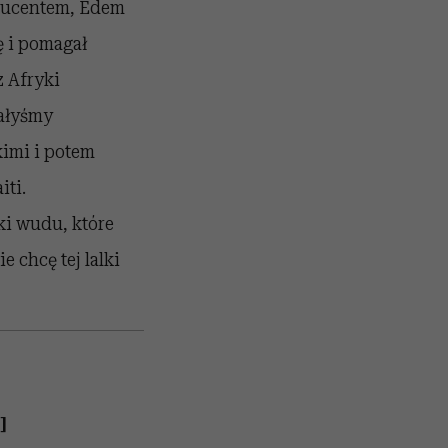
oducentem, Edem
ę i pomagał
z Afryki
sałyśmy
kimi i potem
iti.
ki wudu, które
 chcę tej lalki
]