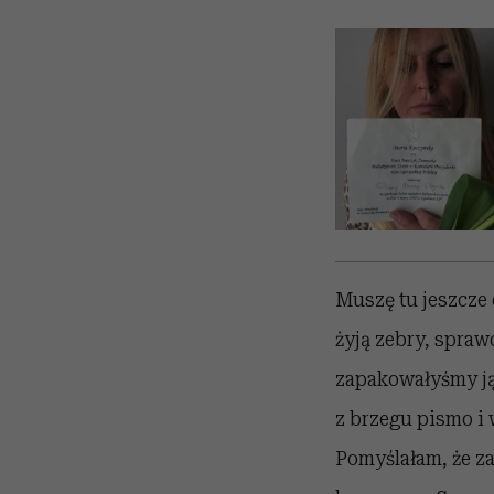
Muszę tu jeszcze 
żyją zebry, spraw
zapakowałyśmy ją
z brzegu pismo i w
Pomyślałam, że za