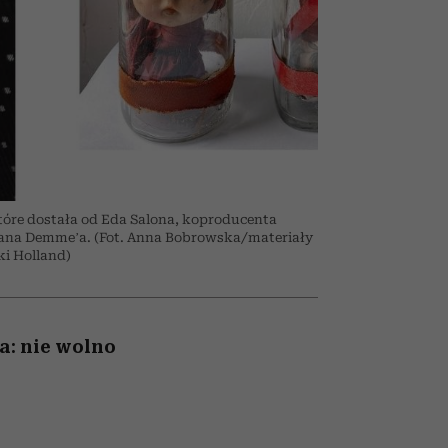
un
Raport Lyst ujawnił
najbardziej pożądane
ubrania i marki sezonu
które dostała od Eda Salona, koproducenta
ana Demme’a. (Fot. Anna Bobrowska/materiały
i Holland)
a: nie wolno