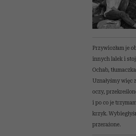
Przywiozłam je o
innych lalek i st
Ochab, tłumaczka.
Uznałyśmy więc z m
oczy, przekreślon
i po co je trzyma
krzyk. Wybiegłyśm
przerażone.