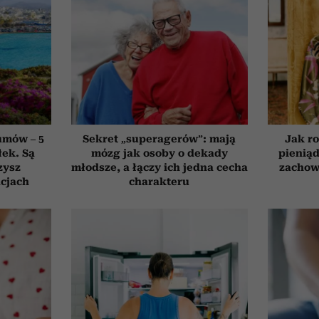
umów – 5
Sekret „superagerów”: mają
Jak ro
łek. Są
mózg jak osoby o dekady
pieniąd
zysz
młodsze, a łączy ich jedna cecha
zachow
cjach
charakteru