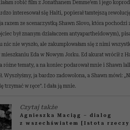
miałam robić film z Jonathanem Demme’em i jego kopr
rdzo interesował się Haiti, popierał tamtejszą rewolucj
a razem ze scenarzystką Shawn Slovo, która pochodzi 
 ojciec był znanym działaczem antyapartheidowym), pi
mu nic nie wyszło, ale zakumplowałam się z nimi wszyst
 mieszkaniu Eda w Nowym Jorku. Ed akurat wrócił z Ha
 różne tematy, a na koniec podarował mnie i Shawn lal
. Wyszłyśmy, ja bardzo zadowolona, a Shawn mówi: „Nie
 trzymać w ręce”. I dała ją mnie.
Czytaj także
Agnieszka Maciąg – dialog
z wszechświatem [Istota rzeczy