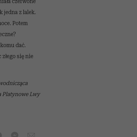
miała czerwone
 jedna z lalek.
 moce. Potem
ieczne?
nikomu dać.
 złego się nie
ewodnicząca
ła Platynowe Lwy