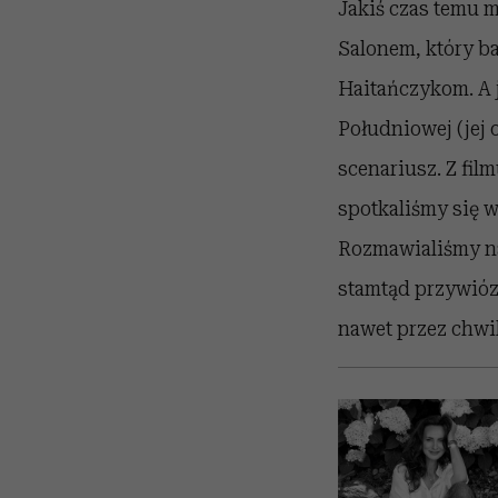
Jakiś czas temu 
Salonem, który ba
Haitańczykom. A j
Południowej (jej
scenariusz. Z fil
spotkaliśmy się w
Rozmawialiśmy na
stamtąd przywiózł
nawet przez chwilę