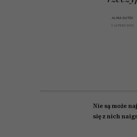
sezon jesień-zima 2026
kawę z Kasią Miller”, s.
Auschwitz
odc. 7]
ALINA GUTEK
2 LUTEGO 2022
Nie są może na
się z nich naig