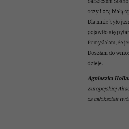
barszczem Sosnow
oczy i z tą białą 
Dla mnie było jas
pojawiło się pyta
Pomyślałam, że je
Doszłam do wniosku
dzieje.
Agnieszka Holla
Europejskiej Aka
za całokształt twó