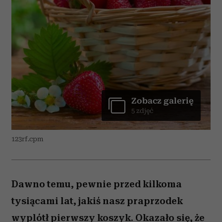
Zobacz galerię
5 zdjęć
123rf.cpm
Dawno temu, pewnie przed kilkoma
tysiącami lat, jakiś nasz praprzodek
wyplótł pierwszy koszyk. Okazało się, że