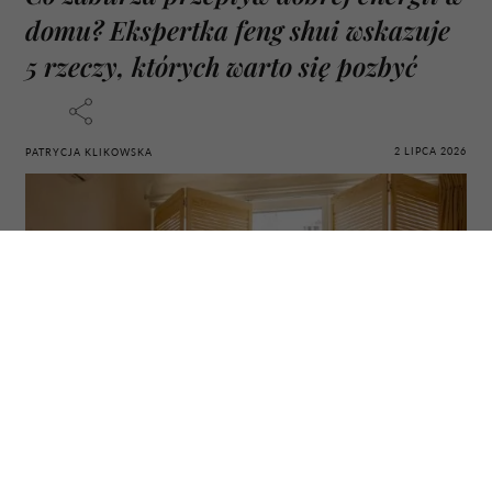
domu? Ekspertka feng shui wskazuje
5 rzeczy, których warto się pozbyć
2 LIPCA 2026
PATRYCJA KLIKOWSKA