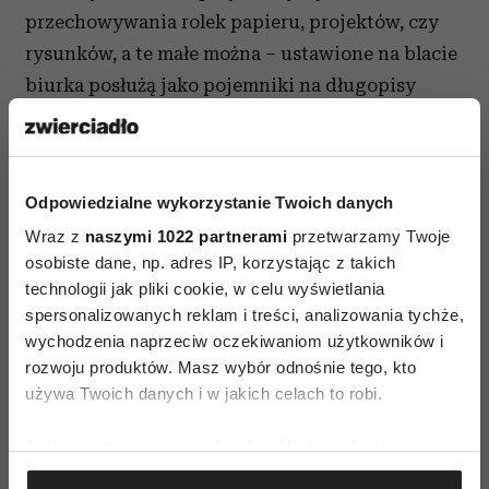
przechowywania rolek papieru, projektów, czy
rysunków, a te małe można – ustawione na blacie
biurka posłużą jako pojemniki na długopisy
i inne drobne przedmioty.
Odpowiedzialne wykorzystanie Twoich danych
Wraz z
naszymi 1022 partnerami
przetwarzamy Twoje
osobiste dane, np. adres IP, korzystając z takich
technologii jak pliki cookie, w celu wyświetlania
spersonalizowanych reklam i treści, analizowania tychże,
wychodzenia naprzeciw oczekiwaniom użytkowników i
rozwoju produktów. Masz wybór odnośnie tego, kto
używa Twoich danych i w jakich celach to robi.
Jeśli wyrazisz na to zgodę, chcielibyśmy również:
Gromadzić dane dotyczące Twojej lokalizacji