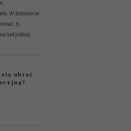
e,
ta. W Internecie
ować, tj.
raczał jednej
 się ubrać
kacyjną?