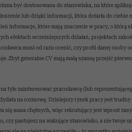
inna być dostosowana do stanowiska, na które aplikuj
oszenie lub dzięki informacji, która dotarła do ciebie n
ń informacje, które mają znaczenie w pracy, o którą si
ych efektach wcześniejszych działań, projektach zak
odawca musi od razu ocenić, czy profil danej osoby 
e. Zbyt generalne CV mają małą szansę przejść pierwsz
na tyle zainteresować pracodawcę (lub reprezentująceg
dydata na rozmowę. Dzisiejszy rynek pracy jest trudny 
a się masa chętnych, więc rekrutujący jest wprost zas
o, czy pastujesz na wakujące stanowisko, a nie twoje u
aszaj się na nieistotne szczegóły – to wszystko wyjaśni