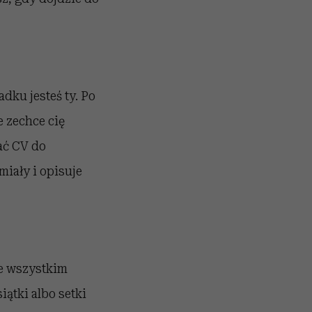
ku jesteś ty. Po
e zechce cię
dać CV do
miały i opisuje
de wszystkim
iątki albo setki