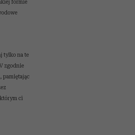
kiej formie
awodowe
 tylko na te
CV zgodnie
, pamiętając
zez
którym ci