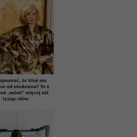
zpoznać, że ktoś ma
ze od niedawna? Te 6
ań „mówi” więcej niż
tysiąc słów