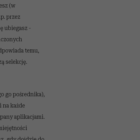
esz (w
p. przez
ę ubiegasz -
ończonych
odpowiada temu,
ą selekcję.
o go pośrednika),
i na każde
ypany aplikacjami.
miejętności
sz, gdy dojdzie do