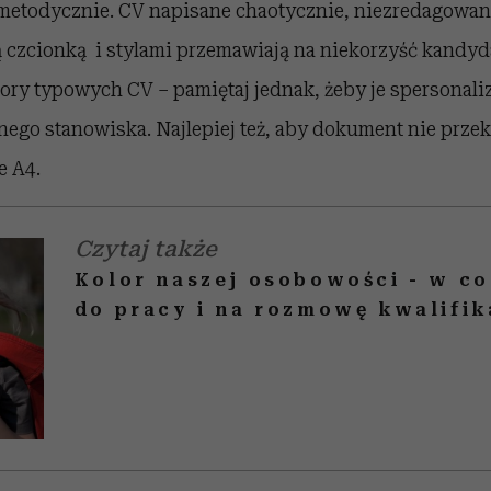
a metodycznie. CV napisane chaotycznie, niezredagowan
 czcionką i stylami przemawiają na niekorzyść kandyda
ry typowych CV – pamiętaj jednak, żeby je spersonaliz
go stanowiska. Najlepiej też, aby dokument nie przek
e A4.
Czytaj także
Kolor naszej osobowości - w co
do pracy i na rozmowę kwalifi