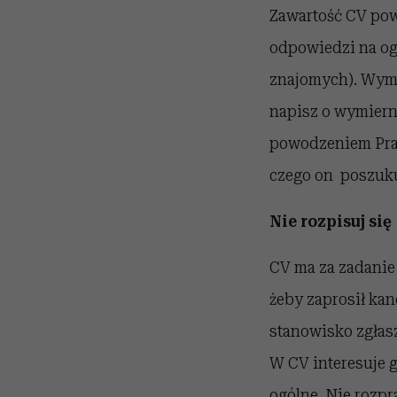
Zawartość CV pow
odpowiedzi na ogł
znajomych). Wymie
napisz o wymiern
powodzeniem Prac
czego on poszukuj
Nie rozpisuj się
CV ma za zadanie 
żeby zaprosił kan
stanowisko zgłasz
W CV interesuje g
ogólne. Nie rozpr