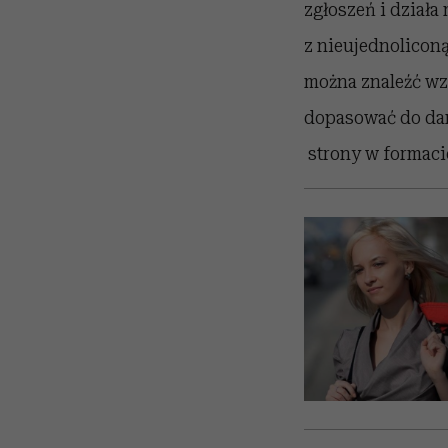
zgłoszeń i dział
z nieujednoliconą
można znaleźć wzo
dopasować do dane
strony w formaci