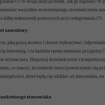
pisanie CV to wciąż duży problem. Jak go napisać? W ja
wymieniać wszystkie wcześniejszego doświadczenia z
Oto kilka wskazówek pomocnych przy redagowaniu CV
.
cel zawodowy
rze, jaką pracę możesz i chcesz wykonywać. Odpowiadaj
 cię interesują, i za każdym razem starannie przygotuj 
obie wyznaczasz. Eksponuj doświadczenie i kompetencje
lem, co znaczy, że niekiedy warto powstrzymać się pr
iejętności, które będą cię oddalać od stanowiska, na 
 konkretnego stanowiska