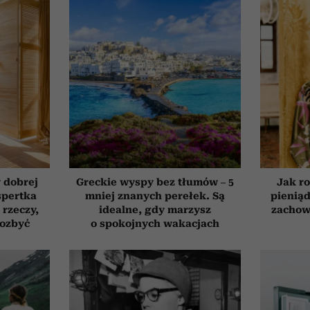
 dobrej
Greckie wyspy bez tłumów – 5
Jak ro
spertka
mniej znanych perełek. Są
pieniąd
 rzeczy,
idealne, gdy marzysz
zachow
pozbyć
o spokojnych wakacjach