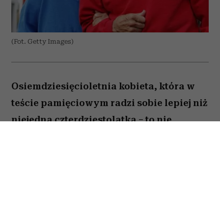
(Fot. Getty Images)
Osiemdziesięcioletnia kobieta, która w
teście pamięciowym radzi sobie lepiej niż
niejedna czterdziestolatka – to nie
wyjątek, lecz zjawisko, które od 25 lat
opisują naukowcy z Northwestern
University. W najnowszej publikacji w
„Alzheimer's & Dementia” zespół ujawnia,
co łączy osoby określane mianem
„superagerów”.