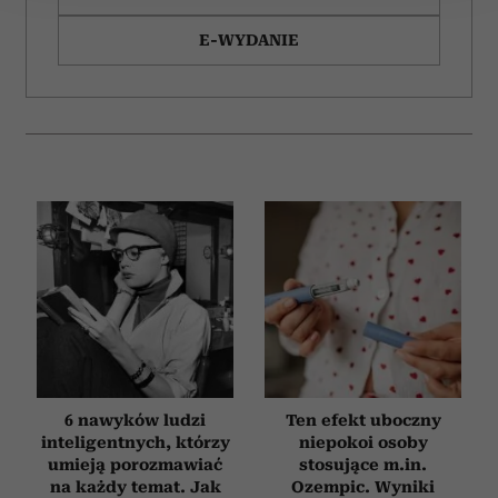
Wykorzystujemy pliki cookie do spersonalizowania treści
E-WYDANIE
i reklam, aby oferować funkcje społecznościowe i
analizować ruch w naszej witrynie. Informacje o tym, jak
korzystasz z naszej witryny, udostępniamy partnerom
społecznościowym, reklamowym i analitycznym.
Partnerzy mogą połączyć te informacje z innymi danymi
otrzymanymi od Ciebie lub uzyskanymi podczas
korzystania z ich usług.
6 nawyków ludzi
Ten efekt uboczny
inteligentnych, którzy
niepokoi osoby
umieją porozmawiać
stosujące m.in.
na każdy temat. Jak
Ozempic. Wyniki