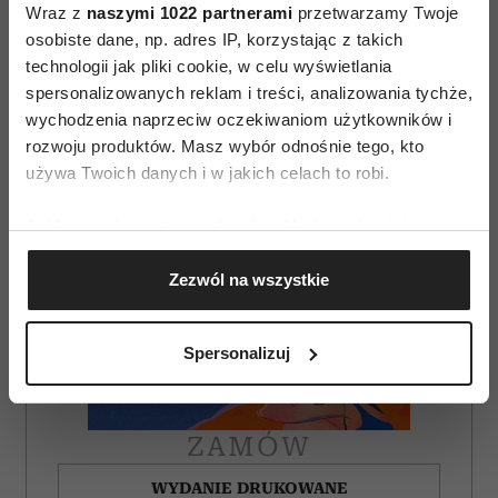
AUTOPROMOCJA
Wraz z
naszymi 1022 partnerami
przetwarzamy Twoje
osobiste dane, np. adres IP, korzystając z takich
technologii jak pliki cookie, w celu wyświetlania
spersonalizowanych reklam i treści, analizowania tychże,
wychodzenia naprzeciw oczekiwaniom użytkowników i
rozwoju produktów. Masz wybór odnośnie tego, kto
używa Twoich danych i w jakich celach to robi.
Jeśli wyrazisz na to zgodę, chcielibyśmy również:
Gromadzić dane dotyczące Twojej lokalizacji
Zezwól na wszystkie
geograficznej z dokładnością nawet do kilku metrów
Identyfikować Twoje urządzenie, aktywnie
analizując charakteryzującego je zbiory danych
Spersonalizuj
(fingerprinting, czyli wirtualny odcisk palca)
Dowiedz się więcej odnośnie tego, jak Twoje osobiste
dane są przetwarzane oraz ustaw własne preferencje w
ZAMÓW
sekcji szczegółów
. W Deklaracji plików cookie możesz
zmienić lub wycofać swoją zgodę w dowolnej chwili.
WYDANIE DRUKOWANE