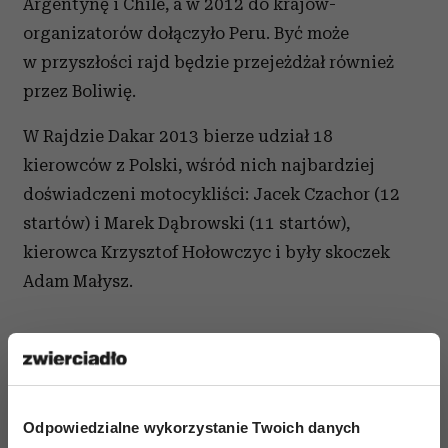
Argentynę i Chile, a w 2012 do krajów-
organizatorów dołączyło Peru. Być może
w przyszłości rajd będzie przejeżdżał również
przez Boliwię.
W Rajdzie Dakar 2013 bierze udział 18
kierowców z Polski, wśród nich najbardziej
doświadczeni motocykliści: Jacek Czachor (12
startów) i Marek Dąbrowski (11 startów),
kierowca Krzysztof Hołowczyc i były skoczek
Adam Małysz.
Odpowiedzialne wykorzystanie Twoich danych