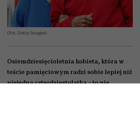
(Fot. Getty Images)
Osiemdziesięcioletnia kobieta, która w
teście pamięciowym radzi sobie lepiej niż
niejedna czterdziestolatka – to nie
wyjątek, lecz zjawisko, które od 25 lat
opisują naukowcy z Northwestern
University. W najnowszej publikacji w
„Alzheimer's & Dementia” zespół ujawnia,
co łączy osoby określane mianem