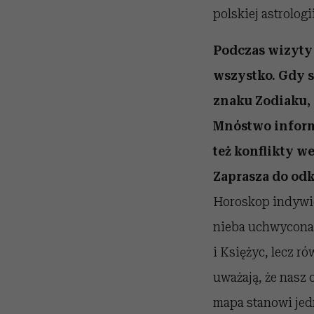
polskiej astrologii
Podczas wizyty 
wszystko. Gdy si
znaku Zodiaku, 
Mnóstwo informa
też konflikty w
Zaprasza do odk
Horoskop indywi
nieba uchwycona 
i Księżyc, lecz r
uważają, że nasz
mapa stanowi jed