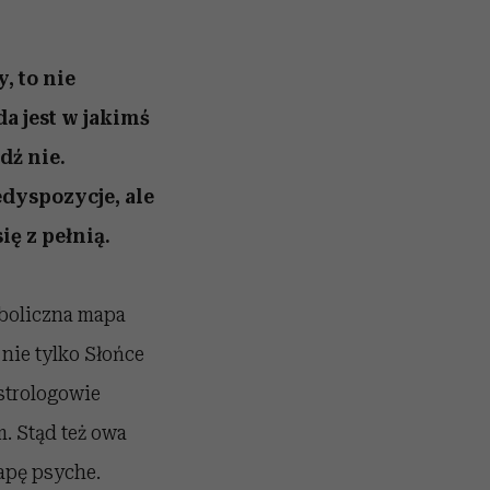
, to nie
da jest w jakimś
dź nie.
edyspozycje, ale
ę z pełnią.
boliczna mapa
nie tylko Słońce
Astrologowie
. Stąd też owa
apę psyche.