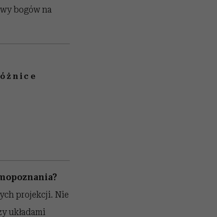
mowy bogów na
Różnice
amopoznania?
nych projekcji. Nie
zy układami