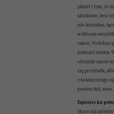
planet i tym, co 
skutkowe, lecz is
nie-kauzalne, łąc
w którym wszystk
całość. Podobne p
jedności świata. 
obrazuje nasze mi
się przytrafia, al
z kosmicznego upo
pewien ład, sens
Dążenie ku pełn
Skoro już mówimy 