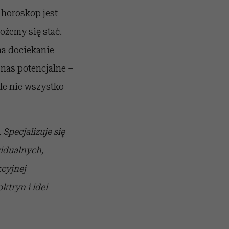
e horoskop jest
ożemy się stać.
na dociekanie
nas potencjalne –
le nie wszystko
 Specjalizuje się
idualnych,
kcyjnej
ktryn i idei