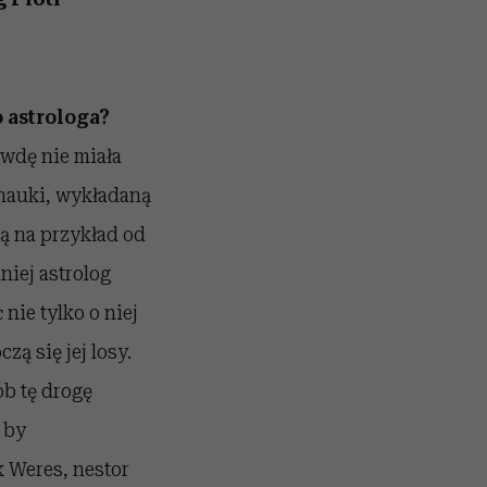
 astrologa?
awdę nie miała
 nauki, wykładaną
ą na przykład od
iej astrolog
ie tylko o niej
zą się jej losy.
ób tę drogę
 by
 Weres, nestor