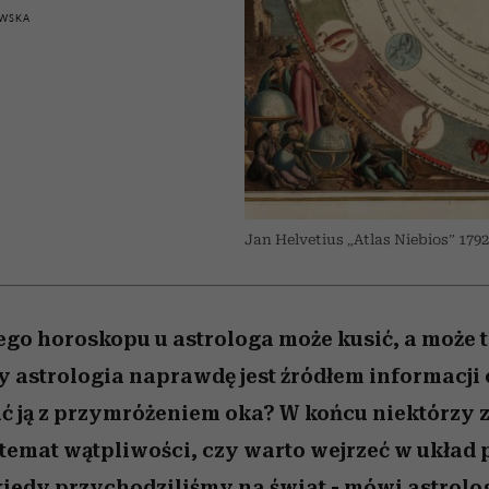
 5,
Raport Lyst ujawnił
Miller s. 5, odc. 6]
trafiła do grona
skuteczne
kosztuje to tysiące d
wśród widzów
WSKA
najpopularniejszych seriali
najbardziej pożądane
ubrania i marki sezonu
Netflixa
Jan Helvetius „Atlas Niebios” 1792 
go horoskopu u astrologa może kusić, a może t
y astrologia naprawdę jest źródłem informacji 
ać ją z przymróżeniem oka? W końcu niektórzy z
emat wątpliwości, czy warto wejrzeć w układ p
 kiedy przychodziliśmy na świat - mówi astrolog