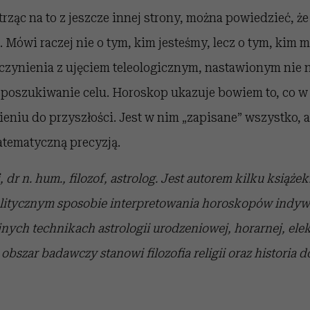
trząc na to z jeszcze innej strony, można powiedzieć, ż
. Mówi raczej nie o tym, kim jesteśmy, lecz o tym, kim m
czynienia z ujęciem teleologicznym, nastawionym nie 
 poszukiwanie celu. Horoskop ukazuje bowiem to, co w 
eniu do przyszłości. Jest w nim „zapisane” wszystko, a
matematyczną precyzją.
,
dr n. hum., filozof, astrolog. Jest autorem kilku książek.
itycznym sposobie interpretowania horoskopów indyw
jnych technikach astrologii urodzeniowej, horarnej, ele
obszar badawczy stanowi filozofia religii oraz historia do