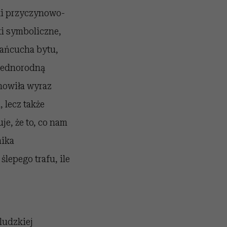
zki przyczynowo-
ki symboliczne,
łańcucha bytu,
 jednorodną
anowiła wyraz
 lecz także
e, że to, co nam
nika
lepego trafu, ile
ludzkiej