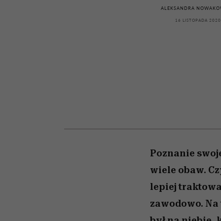
kawę z Kasią Miller”, s.
rozczarowują
ALEKSANDRA NOWAKO
odc. 7]
16 LISTOPADA 2020
Poznanie swoje
wiele obaw. Cz
lepiej traktow
zawodowo. Na t
był na niebie,