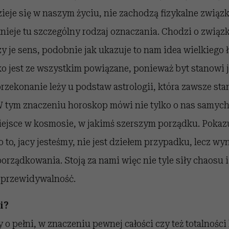
dzieje się w naszym życiu, nie zachodzą fizykalne zwią
tnieje tu szczególny rodzaj oznaczania. Chodzi o związ
zy je sens, podobnie jak ukazuje to nam idea wielkiego 
o jest ze wszystkim powiązane, ponieważ byt stanowi
rzekonanie leży u podstaw astrologii, która zawsze st
W tym znaczeniu horoskop mówi nie tylko o nas samych,
ejsce w kosmosie, w jakimś szerszym porządku. Pokazuj
bo to, jacy jesteśmy, nie jest dziełem przypadku, lecz wy
rządkowania. Stoją za nami więc nie tyle siły chaosu i ś
, przewidywalność.
i?
o pełni, w znaczeniu pewnej całości czy też totalności 