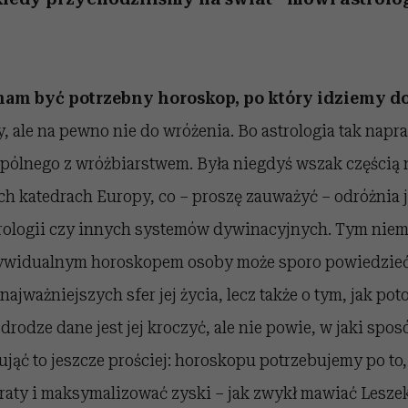
nam być potrzebny horoskop, po który idziemy do
, ale na pewno nie do wróżenia. Bo astrologia tak napr
spólnego z wróżbiarstwem. Była niegdyś wszak częścią
h katedrach Europy, co – proszę zauważyć – odróżnia j
erologii czy innych systemów dywinacyjnych. Tym niemn
widualnym horoskopem osoby może sporo powiedzieć n
najważniejszych sfer jej życia, lecz także o tym, jak potoc
drodze dane jest jej kroczyć, ale nie powie, w jaki spos
ująć to jeszcze prościej: horoskopu potrzebujemy po to,
raty i maksymalizować zyski – jak zwykł mawiać Leszek