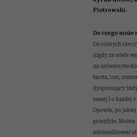
Piotrowski.
Do czego może 
Do różnych rzeczy
nigdy za wiele w
na uniwersyteckic
tarota, run, num
dysponujący indy
samej i o każdej z 
Opowie, po jakiej 
przejdzie. Można 
minimalizować st