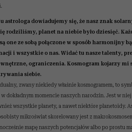
.
u astrologa dowiadujemy się, że nasz znak solarny
ę rodziliśmy, planet na niebie było dziesięć. Każ
są one ze sobą połączone w sposób harmonijny bą
cji i wszystkie o nas. Widać tu nasze talenty, pr
ewnętrzne, ograniczenia. Kosmogram kojarzy mi si
rywania siebie.
dualny, zwany niekiedy właśnie kosmogramem, to sym
w dokładnym momencie naszych narodzin. Jest w niej 
ównież wszystkie planety, a nawet niektóre planetoidy. 
 osobisty mikroświat skorelowany jest z makrokosmosem
nocześnie mapę naszych potencjałów albo po prostu m