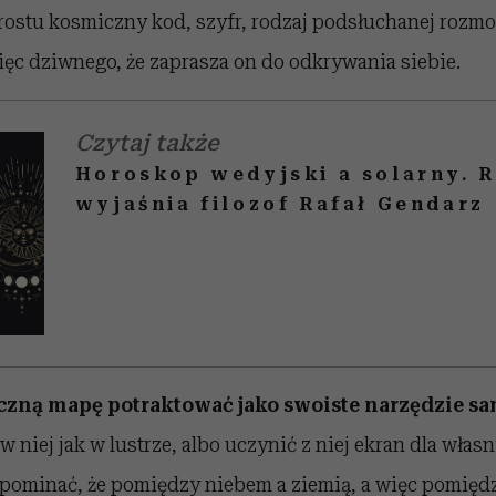
rostu kosmiczny kod, szyfr, rodzaj podsłuchanej roz
ięc dziwnego, że zaprasza on do odkrywania siebie.
Czytaj także
Horoskop wedyjski a solarny. 
wyjaśnia filozof Rafał Gendarz
czną mapę potraktować jako swoiste narzędzie s
 w niej jak w lustrze, albo uczynić z niej ekran dla włas
pominać, że pomiędzy niebem a ziemią, a więc pomięd