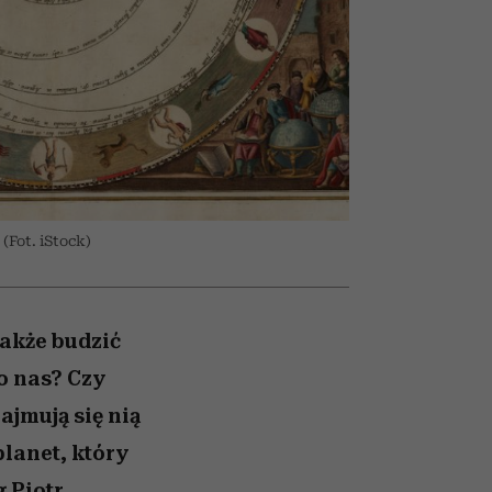
olarów
żegnają się eleganckie osoby
(Fot. iStock)
akże budzić
o nas? Czy
ajmują się nią
lanet, który
 Piotr