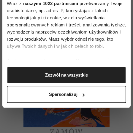
Wraz z
naszymi 1022 partnerami
przetwarzamy Twoje
osobiste dane, np. adres IP, korzystając z takich
AUTOPROMOCJA
technologii jak pliki cookie, w celu wyświetlania
spersonalizowanych reklam i treści, analizowania tychże,
wychodzenia naprzeciw oczekiwaniom użytkowników i
rozwoju produktów. Masz wybór odnośnie tego, kto
używa Twoich danych i w jakich celach to robi.
Jeśli wyrazisz na to zgodę, chcielibyśmy również:
Gromadzić dane dotyczące Twojej lokalizacji
Zezwól na wszystkie
geograficznej z dokładnością nawet do kilku metrów
Identyfikować Twoje urządzenie, aktywnie
analizując charakteryzującego je zbiory danych
Spersonalizuj
(fingerprinting, czyli wirtualny odcisk palca)
Dowiedz się więcej odnośnie tego, jak Twoje osobiste
dane są przetwarzane oraz ustaw własne preferencje w
sekcji szczegółów
. W Deklaracji plików cookie możesz
zmienić lub wycofać swoją zgodę w dowolnej chwili.
ZAMÓW