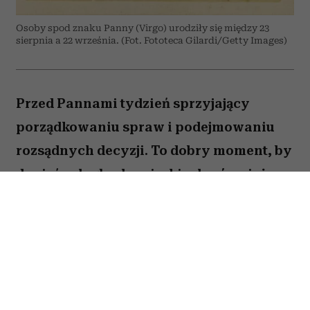
Osoby spod znaku Panny (Virgo) urodziły się między 23
sierpnia a 22 września. (Fot. Fototeca Gilardi/Getty Images)
Przed Pannami tydzień sprzyjający
porządkowaniu spraw i podejmowaniu
rozsądnych decyzji. To dobry moment, by
dopiąć zaległe obowiązki, ale również
zastanowić się, które z nich naprawdę są
warte twojej energii. Nie wszystko musisz
zrobić od razu. Sprawdź, co gwiazdy
przygotowały dla Panny na okres od 27
lipca do 2 sierpnia 2026 roku.