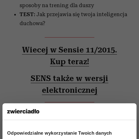
sposoby na trening dla duszy
TEST:
Jak przejawia się twoja inteligencja
duchowa?
Wiecej w Sensie 11/2015.
Kup teraz!
SENS także w wersji
elektronicznej
Odpowiedzialne wykorzystanie Twoich danych