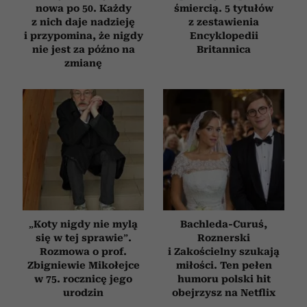
nowa po 50. Każdy
śmiercią. 5 tytułów
z nich daje nadzieję
z zestawienia
i przypomina, że nigdy
Encyklopedii
nie jest za późno na
Britannica
zmianę
„Koty nigdy nie mylą
Bachleda-Curuś,
się w tej sprawie”.
Roznerski
Rozmowa o prof.
i Zakościelny szukają
Zbigniewie Mikołejce
miłości. Ten pełen
w 75. rocznicę jego
humoru polski hit
urodzin
obejrzysz na Netflix