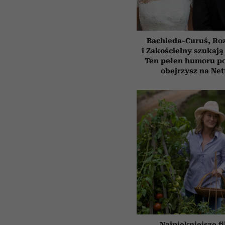
Bachleda-Curuś, Ro
i Zakościelny szukają
Ten pełen humoru pol
obejrzysz na Net
Najpiękniejsze f