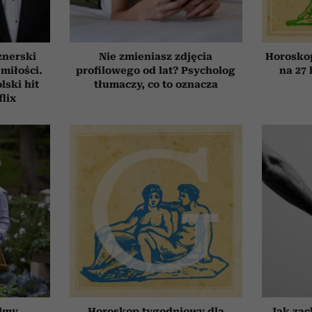
znerski
Nie zmieniasz zdjęcia
Horosko
 miłości.
profilowego od lat? Psycholog
na 27 
ski hit
tłumaczy, co to oznacza
flix
ilmy
Horoskop tygodniowy dla
Jak zac