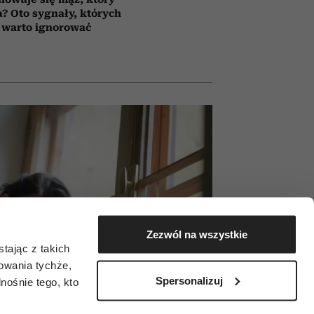
a? Oto sygnały, których
 warto ignorować
Zezwól na wszystkie
tając z takich
zowania tychże,
Spersonalizuj
ośnie tego, kto