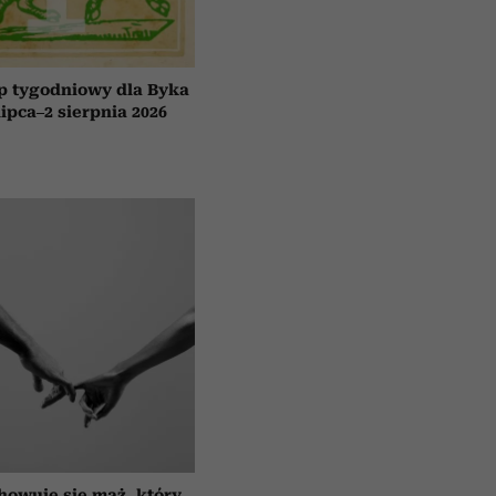
p tygodniowy dla Byka
lipca–2 sierpnia 2026
howuje się mąż, który