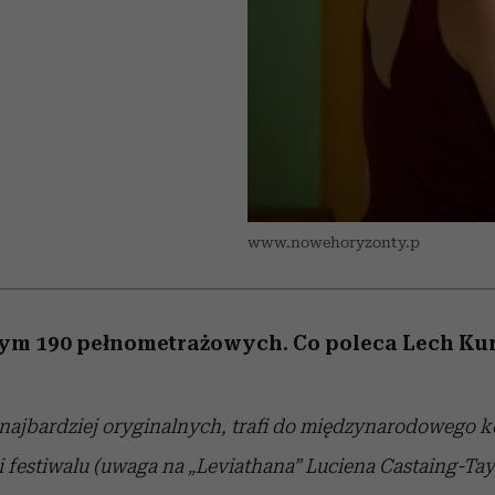
edź
 5,
j
Wiemy, gdzie go kupić
Miller s. 5, odc. 6]
przekraczają swoje g
sezon jesień–zima 2
w seksie?
I
www.nowehoryzonty.p
 tym 190 pełnometrażowych. Co poleca Lech Ku
 najbardziej oryginalnych, trafi do międzynarodowego 
i festiwalu (uwaga na „Leviathana” Luciena Castaing-Tay