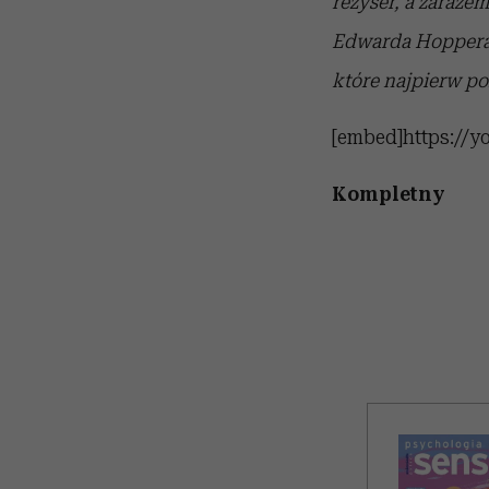
reżyser, a zaraze
Edwarda Hoppera. 
które najpierw po
[embed]https://y
Kompletny