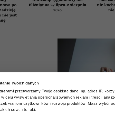
d nowa po
Bliźniąt na 27 lipca–2 sierpnia
nie koch
 nadzieję
2026
nie
 nie jest
anę
e trzeba
tanie Twoich danych
 przed
tnerami
przetwarzamy Twoje osobiste dane, np. adres IP, korzys
ytułów z
ie, w celu wyświetlania spersonalizowanych reklam i treści, anali
zekiwaniom użytkowników i rozwoju produktów. Masz wybór odn
nia
kich celach to robi.