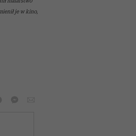
ynił malarstwo
enił je w kino,