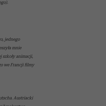
ego).
o, jednego
eszyła mnie
 szkoły animacji,
 we Francji filmy
tscha. Austriacki