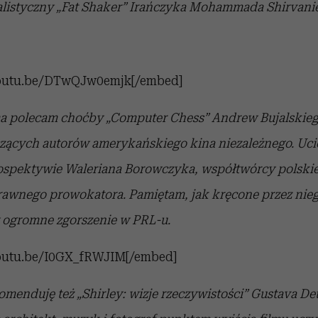
ealistyczny „Fat Shaker” Irańczyka Mohammada Shirvani
youtu.be/DTwQJw0emjk[/embed]
a polecam choćby „Computer Chess” Andrew Bujalskieg
czących autorów amerykańskiego kina niezależnego. Uci
ospektywie Waleriana Borowczyka, współtwórcy polskiej
awnego prowokatora. Pamiętam, jak kręcone przez niego
y ogromne zgorszenie w PRL-u.
youtu.be/I0GX_fRWJIM[/embed]
menduję też „Shirley: wizje rzeczywistości” Gustava Deu