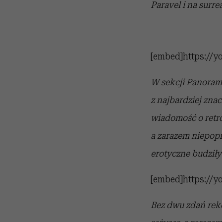
Paravel i na surr
[embed]https://
W sekcji Panoram
z najbardziej zna
wiadomość o retr
a zarazem niepopr
erotyczne budził
[embed]https://
Bez dwu zdań reko