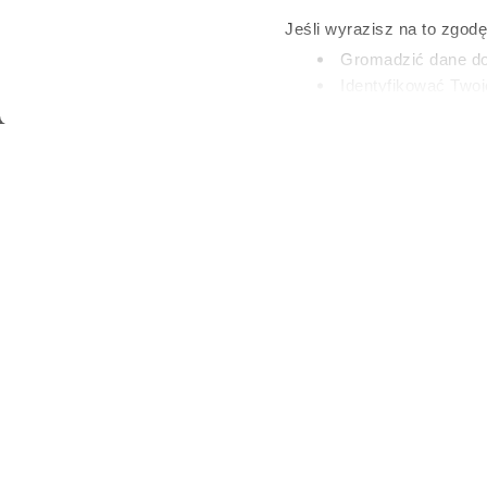
Encyklop
Jeśli wyrazisz na to zgod
Gromadzić dane dot
Britann
Identyfikować Twoj
(fingerprinting, czyli 
Dowiedz się więcej odnośn
KLAUDIA MIZERS
preferencje w
sekcji szc
1 LIPCA 2026
dowolnej chwili.
Wykorzystujemy pliki cook
i analizować ruch w naszej
partnerom społecznościow
innymi danymi otrzymanymi
Każdy, kto ko
stale rośnie,
obok głośnych
które od lat 