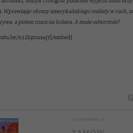
m architekt, muzyk i fotograf punktem wyjścia filmu ucz
Wprawiając obrazy amerykańskiego realisty w ruch, zmi
rywa, a potem rzuca na kolana. A może odwrotnie?
outu.be/n12IqtouuqY[/embed]
AUTOPROMOCJA
ZAMÓW