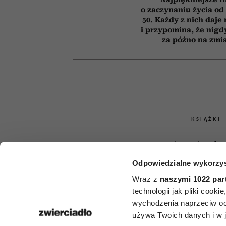
o zaczynaniu życia o
50. Każdy z nich daje
i przypomina, że nigdy
za późno na zmi
KSIĄŻKI
Książki, któr
Odpowiedzialne wykorzys
przeczytać
Wraz z
naszymi 1022 par
śmiercią. 5 t
technologii jak pliki cook
wychodzenia naprzeciw oc
zestawie
używa Twoich danych i w ja