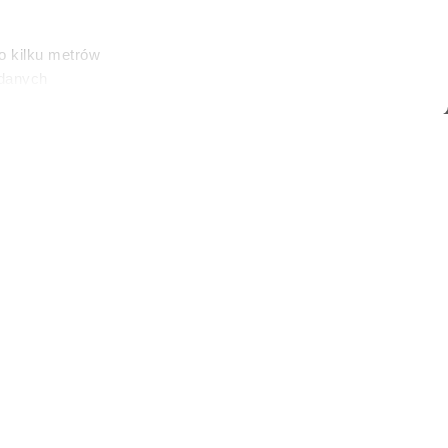
o kilku metrów
 danych
łasne
ać swoją zgodę w
społecznościowe
es)
dostępniamy
nformacje z
ących na półce
wa. A przecież
te tytuły,
zych książek