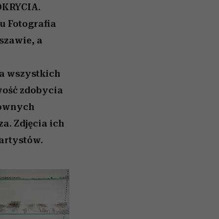
DKRYCIA.
tu Fotografia
szawie, a
ja wszystkich
wość zdobycia
łównych
. Zdjęcia ich
 artystów.