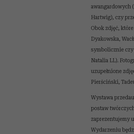
awangardowych (
Hartwig), czy prz
Obok zdjęć, któr
Dyakowska, Wacła
symbolicznie czy 
Natalia LL). Foto
uzupełnione zdję
Pierściński, Tade
Wystawa przedauk
postaw twórczych 
zaprezentujemy u
Wydarzeniu będzi