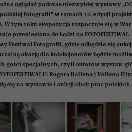
można oglądać podczas niezwykłej wystawy „O
olskiej fotografii” w ramach 12. edycji projek
. W tym roku ekspozycja rozpocznie się w War
tanie przeniesiona do Łodzi na FOTOFESTIWAL
 Festiwal Fotografii, gdzie odbędzie się aukc
arzalną okazją dla kolekcjonerów będzie możli
ch gości specjalnych, czyli autorów wystaw g
OTOFESTIWALU: Rogera Ballena i Volkera Hinza
dą się na wystawie i aukcji obok prac polskich