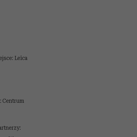
jsce: Leica
e: Centrum
artnerzy: