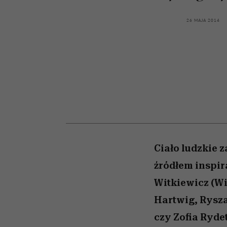
kawę z Kasią Miller”, s.
artystkę
girls”
odc. 7]
26 MAJA 2014
Ciało ludzkie 
źródłem inspira
Witkiewicz (Wi
Hartwig, Rysza
czy Zofia Ryde