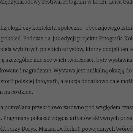
dzynarodowy Festiwal Fotografii w Łodzi, Leica Gall
 fizjologii czy kontekstu społeczno–obyczajowego istni
pokoleń. Podczas 12. już edycji projektu Fotografia Ko
ieła wybitnych polskich artystów, którzy podjęli ten te
ją szczególne miejsce w ich twórczości, były wystawi
kowane i nagradzane. Wystawa jest unikalną okazją do
storii polskiej fotografii, a aukcja dodatkowo daje mo
i na co dzień.
ała pomyślana przekrojowo zarówno pod względem czas
tu. Pragniemy pokazać zdjęcia artystów aktywnych przed
kt Jerzy Dorys, Marian Dederko), powojennych twórc