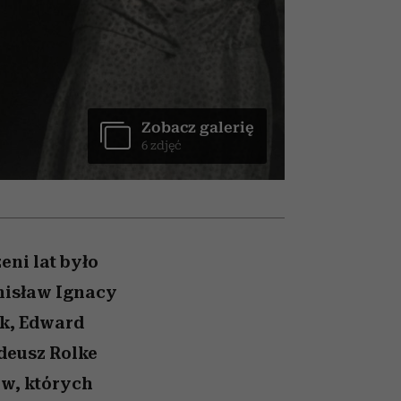
nił
un
skutki dla związku i dla
ane
partnerki
zonu
Zobacz galerię
6 zdjęć
eni lat było
anisław Ignacy
ak, Edward
adeusz Rolke
ów, których