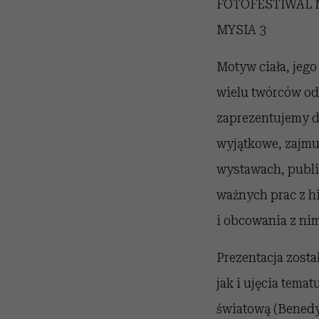
FOTOFESTIWAL Mię
MYSIA 3
Motyw ciała, jego
wielu twórców od 
zaprezentujemy dz
wyjątkowe, zajmu
wystawach, publi
ważnych prac z hi
i obcowania z nim
Prezentacja zost
jak i ujęcia tema
światową (Benedy