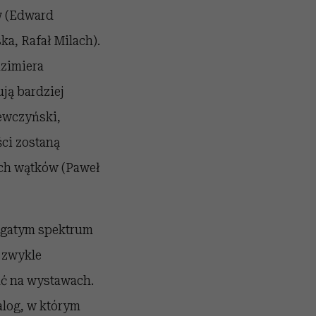
w (Edward
a, Rafał Milach).
azimiera
ją bardziej
Lewczyński,
ści zostaną
ych wątków (Paweł
ogatym spektrum
 zwykle
ać na wystawach.
log, w którym