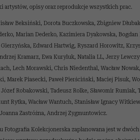
ki artystów, opisy oraz reprodukcje wszystkich prac.
dzisław Beksiński, Dorota Buczkowska, Zbigniew Dłuba
derko, Marian Dederko, Kazimiera Dyakowska, Bogdan
a Gierzyńska, Edward Hartwig, Ryszard Horowitz, Krzy
ndrzej Kramarz, Ewa Kuryluk, Natalia LL, Jerzy Lewcz
ilach, Lech Morawski, Chris Niedenthal, Wacław Nowak,
i, Marek Piasecki, Paweł Pierściński, Maciej Pisuk, Wo
 Józef Robakowski, Tadeusz Rolke, Sławomir Rumiak, 
munt Rytka, Wacław Wantuch, Stanisław Ignacy Witkiew
, Joanna Zastróżna, Andrzej Zygmuntowicz.
tu Fotografia Kolekcjonerska zaplanowana jest w dwóch