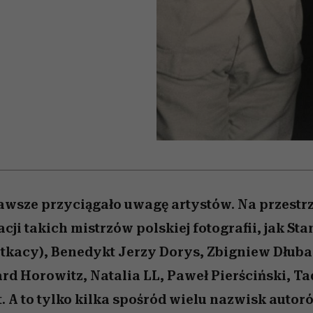
 5,
zupełny brak ogłady
wśród najchętniej
Miller s. 5, odc. 6]
Raport Lyst ujaw
pierwszy zwiast
oglądanych na Netflixie
najbardziej pożąd
ubrania i marki se
zawsze przyciągało uwagę artystów. Na przestrz
cji takich mistrzów polskiej fotografii, jak St
tkacy), Benedykt Jerzy Dorys, Zbigniew Dłub
rd Horowitz, Natalia LL, Paweł Pierściński, T
t. A to tylko kilka spośród wielu nazwisk autor