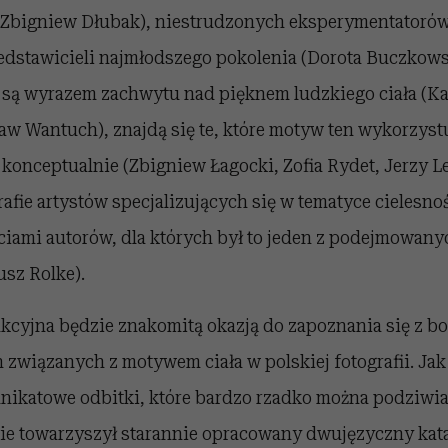
Zbigniew Dłubak), niestrudzonych eksperymentatoró
edstawicieli najmłodszego pokolenia (Dorota Buczkowsk
e są wyrazem zachwytu nad pięknem ludzkiego ciała (K
w Wantuch), znajdą się te, które motyw ten wykorzystu
konceptualnie (Zbigniew Łagocki, Zofia Rydet, Jerzy 
grafie artystów specjalizujących się w tematyce cielesno
ciami autorów, dla których był to jeden z podejmowan
usz Rolke).
cyjna będzie znakomitą okazją do zapoznania się z b
związanych z motywem ciała w polskiej fotografii. Jak
nikatowe odbitki, które bardzo rzadko można podziwi
e towarzyszył starannie opracowany dwujęzyczny kata