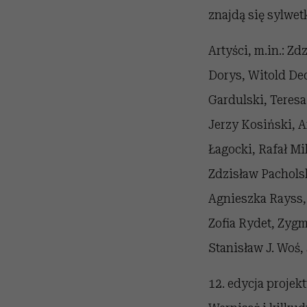
znajdą się sylwet
Artyści, m.in.: Z
Dorys, Witold De
Gardulski, Teres
Jerzy Kosiński, A
Łagocki, Rafał M
Zdzisław Pacholsk
Agnieszka Rayss,
Zofia Rydet, Zyg
Stanisław J. Woś
12. edycja projek