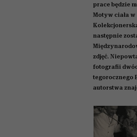
prace będzie 
Motyw ciała w p
Kolekcjonerska
następnie zos
Międzynarodowy
zdjęć. Niepowt
fotografii dwó
tegorocznego F
autorstwa znaj