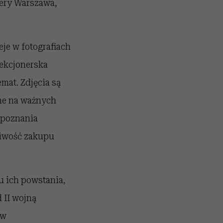
ery Warszawa,
eje w fotografiach
lekcjonerska
mat. Zdjęcia są
ane na ważnych
 poznania
żliwość zakupu
u ich powstania,
 II wojną
ów