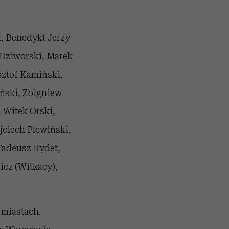
k, Benedykt Jerzy
 Dziworski, Marek
sztof Kamiński,
yński, Zbigniew
 Witek Orski,
jciech Plewiński,
Tadeusz Rydet,
icz (Witkacy),
 miastach.