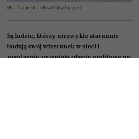
(Fot. Daniel de la Hoz/Getty Images)
Są ludzie, którzy niezwykle starannie
budują swój wizerunek w sieci i
regularnie zmieniają zdjęcie profilowe na
portalach społecznościowych. Ale nie
brakuje takich, którzy w internecie od lat
używają tej samej fotki – nawet gdy
zdążyli skończyć studia, założyć rodzinę i
osiwieć. Psycholożka Ruth Guest
tłumaczy, co to może o nas mówić.