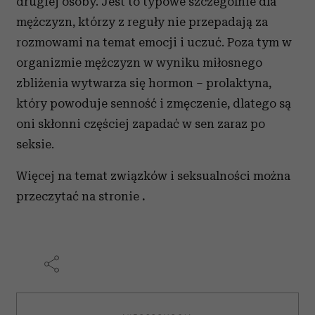
drugiej osoby. Jest to typowe szczególnie dla
i reklam, aby oferować funkcje społecznościowe i
mężczyzn, którzy z reguły nie przepadają za
analizować ruch w naszej witrynie. Informacje o tym, jak
rozmowami na temat emocji i uczuć. Poza tym w
korzystasz z naszej witryny, udostępniamy partnerom
organizmie mężczyzn w wyniku miłosnego
społecznościowym, reklamowym i analitycznym.
zbliżenia wytwarza się hormon – prolaktyna,
Partnerzy mogą połączyć te informacje z innymi danymi
otrzymanymi od Ciebie lub uzyskanymi podczas
który powoduje senność i zmęczenie, dlatego są
korzystania z ich usług.
oni skłonni częściej zapadać w sen zaraz po
seksie.
Więcej na temat związków i seksualności można
przeczytać na stronie
.