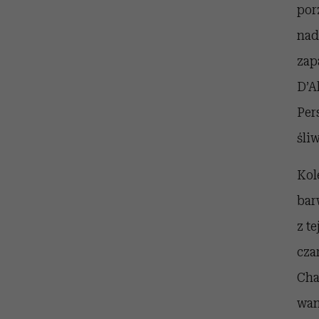
por
nad
zap
D’A
Per
śli
Kol
bar
z t
cza
Cha
wan