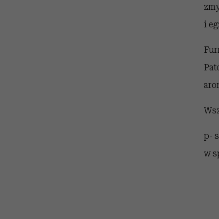
zmy
i e
Fur
Pat
aro
Wsz
p- 
w s