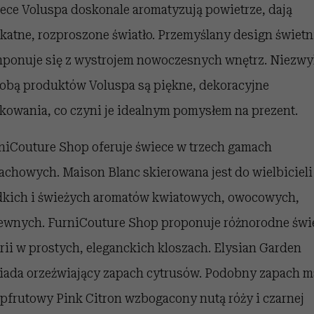
ece Voluspa doskonale aromatyzują powietrze, dają
ikatne, rozproszone światło. Przemyślany design świetn
ponuje się z wystrojem nowoczesnych wnętrz. Niezwy
obą produktów Voluspa są piękne, dekoracyjne
kowania, co czyni je idealnym pomysłem na prezent.
niCouture Shop oferuje świece w trzech gamach
achowych. Maison Blanc skierowana jest do wielbicieli
dkich i świeżych aromatów kwiatowych, owocowych,
ewnych. FurniCouture Shop proponuje różnorodne świ
erii w prostych, eleganckich kloszach. Elysian Garden
iada orzeźwiający zapach cytrusów. Podobny zapach m
jpfrutowy Pink Citron wzbogacony nutą róży i czarnej