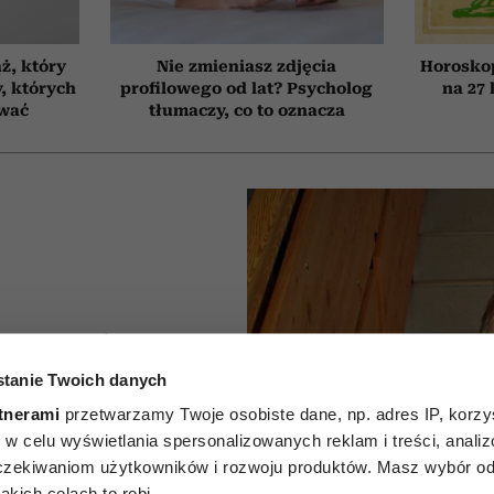
ż, który
Nie zmieniasz zdjęcia
Horosko
, których
profilowego od lat? Psycholog
na 27 
ować
tłumaczy, co to oznacza
nie mylą
tanie Twoich danych
rawie”.
tnerami
przetwarzamy Twoje osobiste dane, np. adres IP, korzys
 prof.
ie, w celu wyświetlania spersonalizowanych reklam i treści, anali
zekiwaniom użytkowników i rozwoju produktów. Masz wybór odn
kich celach to robi.