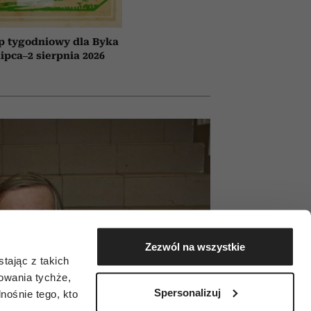
p tygodniowy dla Byka
lipca–2 sierpnia 2026
Zezwól na wszystkie
tając z takich
zowania tychże,
Spersonalizuj
ośnie tego, kto