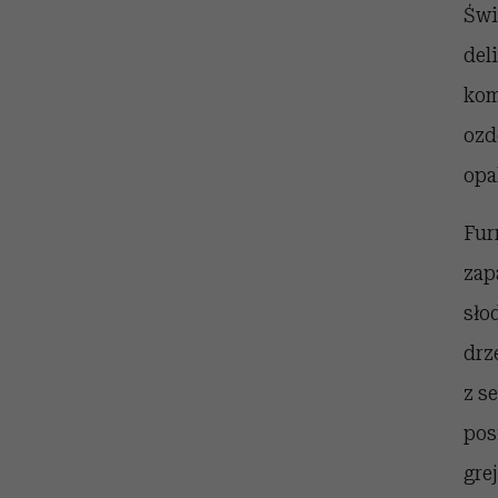
Świ
del
kom
ozd
opa
Fur
zap
sło
drz
z s
pos
gre