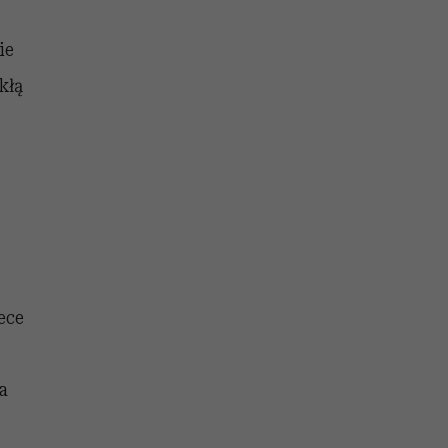
ie
kłą
ece
a