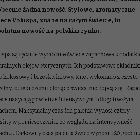
 5,
osób, które biorą na siebie za
powinien znać odpowiedź
Wiemy, gdzie go kupić
Miller s. 5, odc. 6]
sezon jesień–zima 2
mężczyzna jest mn
dużo
reaktywny”
obecnie żadna nowość. Stylowe, aromatyczne
ece Voluspa, znane na całym świecie, to
solutna nowość na polskim rynku.
uspa są ręcznie wyrabiane świece zapachowe z dodatk
uralnych olejów eterycznych. Ich podstawowe składniki
je kokosowy i brzoskwiniowy. Knot wykonano z czystej
ełny, dzięki czemu płonące świece nie kopcą się. Zapa
ece nasycają powietrze intensywnym i długotrwałym
achem. Maksymalny czas ich palenia wynosi cztery
ziny w pomieszczeniu, ze względu na intensywność
achu . Całkowity czas palenia świec wynosi 120 godzin