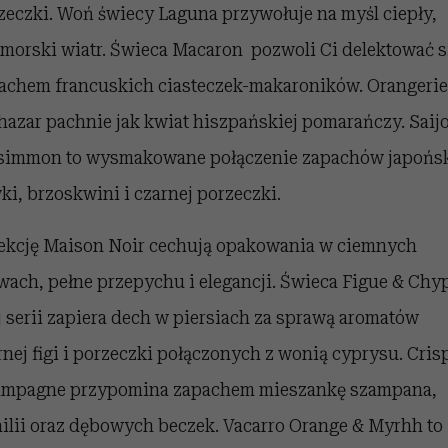
zeczki. Woń świecy Laguna przywołuje na myśl ciepły,
morski wiatr. Świeca Macaron pozwoli Ci delektować s
achem francuskich ciasteczek-makaroników. Orangerie
hazar pachnie jak kwiat hiszpańskiej pomarańczy. Saij
simmon to wysmakowane połączenie zapachów japońsk
wki, brzoskwini i czarnej porzeczki.
ekcję Maison Noir cechują opakowania w ciemnych
wach, pełne przepychu i elegancji. Świeca Figue & Chy
ej serii zapiera dech w piersiach za sprawą aromatów
rnej figi i porzeczki połączonych z wonią cyprysu. Cris
mpagne przypomina zapachem mieszankę szampana,
ilii oraz dębowych beczek. Vacarro Orange & Myrhh to