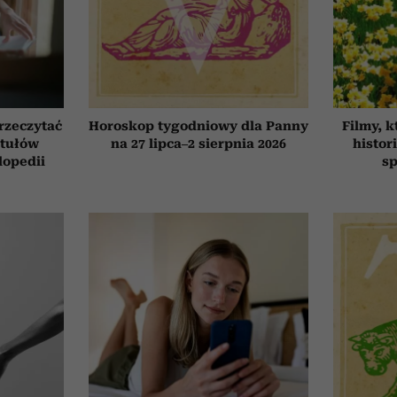
przeczytać
Horoskop tygodniowy dla Panny
Filmy, k
ytułów
na 27 lipca–2 sierpnia 2026
histor
lopedii
sp