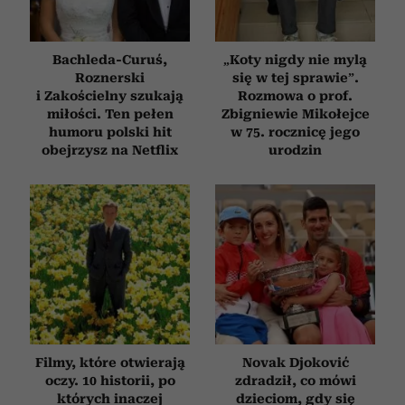
Bachleda-Curuś,
„Koty nigdy nie mylą
Roznerski
się w tej sprawie”.
i Zakościelny szukają
Rozmowa o prof.
miłości. Ten pełen
Zbigniewie Mikołejce
humoru polski hit
w 75. rocznicę jego
obejrzysz na Netflix
urodzin
Filmy, które otwierają
Novak Djoković
oczy. 10 historii, po
zdradził, co mówi
których inaczej
dzieciom, gdy się