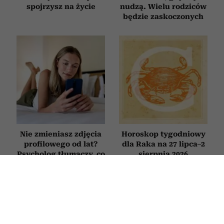
spojrzysz na życie
nudzą. Wielu rodziców
będzie zaskoczonych
Nie zmieniasz zdjęcia
Horoskop tygodniowy
profilowego od lat?
dla Raka na 27 lipca–2
Psycholog tłumaczy, co
sierpnia 2026
to oznacza
KSIĄŻKI