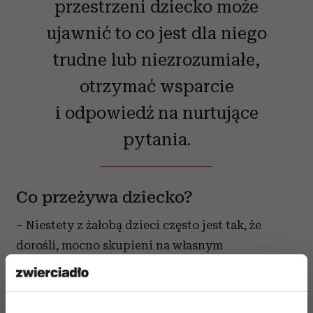
przestrzeni dziecko może
ujawnić to co jest dla niego
trudne lub niezrozumiałe,
otrzymać wsparcie
i odpowiedź na nurtujące
pytania.
Co przeżywa dziecko?
– Niestety z żałobą dzieci często jest tak, że
dorośli, mocno skupieni na własnym
przeżywaniu straty, niejednokrotnie zapominają
o tym, lub nie dostrzegają tego, że dziecko też tę
stratę przeżywa – mówi Milena Pacuda pracująca