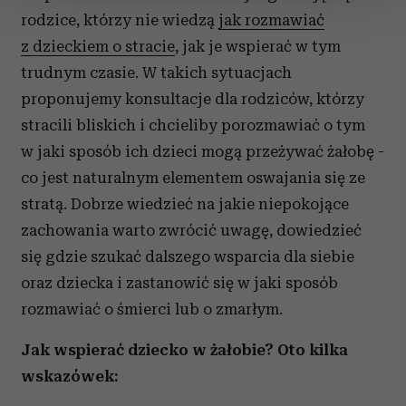
zmienić lub wycofać swoją zgodę w dowolnej chwili.
rodzice, którzy nie wiedzą
jak rozmawiać
z dzieckiem o stracie
, jak je wspierać w tym
Wykorzystujemy pliki cookie do spersonalizowania treści
trudnym czasie. W takich sytuacjach
i reklam, aby oferować funkcje społecznościowe i
analizować ruch w naszej witrynie. Informacje o tym, jak
proponujemy konsultacje dla rodziców, którzy
korzystasz z naszej witryny, udostępniamy partnerom
stracili bliskich i chcieliby porozmawiać o tym
społecznościowym, reklamowym i analitycznym.
w jaki sposób ich dzieci mogą przeżywać żałobę -
Partnerzy mogą połączyć te informacje z innymi danymi
co jest naturalnym elementem oswajania się ze
otrzymanymi od Ciebie lub uzyskanymi podczas
stratą. Dobrze wiedzieć na jakie niepokojące
korzystania z ich usług.
zachowania warto zwrócić uwagę, dowiedzieć
się gdzie szukać dalszego wsparcia dla siebie
oraz dziecka i zastanowić się w jaki sposób
rozmawiać o śmierci lub o zmarłym.
Jak wspierać dziecko w żałobie? Oto kilka
wskazówek: