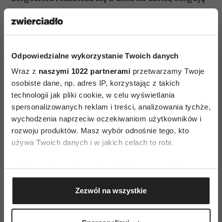
już niemal wszyscy, począwszy od dzieci
i młodzieży, na seniorach kończąc. Każdy pragnie
wydrzeć dla siebie skrawek uwagi internautów.
Dlaczego więc tylko nieliczni skupiają na sobie
Odpowiedzialne wykorzystanie Twoich danych
wzrok wielu? Sekret tkwi w tworzeniu więzi
Wraz z
naszymi 1022 partnerami
przetwarzamy Twoje
osobiste dane, np. adres IP, korzystając z takich
i wartościowych treściach. Wyjściowo idealnie
technologii jak pliki cookie, w celu wyświetlania
byłoby posiadać jakieś zainteresowania lub być
spersonalizowanych reklam i treści, analizowania tychże,
znawcą jakiegoś tematu np. wędkarstwa.
wychodzenia naprzeciw oczekiwaniom użytkowników i
Kolejnym krokiem jest przekucie wiedzy na treść
rozwoju produktów. Masz wybór odnośnie tego, kto
– dzisiaj to nie muszą być zgrabnie złożone ciągi
używa Twoich danych i w jakich celach to robi.
liter – jeżeli fotografujesz, Twoją treścią będą
Jeśli wyrazisz na to zgodę, chcielibyśmy również:
zdjęcia, jeżeli tworzysz komiksy, to właśnie one
Gromadzić dane dotyczące Twojej lokalizacji
będą tym, co zainteresuje pewną grupę
Zezwól na wszystkie
geograficznej z dokładnością nawet do kilku metrów
internautów. Dla tych, którzy pewnie czują się
Identyfikować Twoje urządzenie, aktywnie
przed okiem kamery, idealnym rozwiązaniem
analizując charakteryzującego je zbiory danych