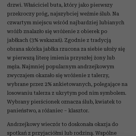
drzwi. Właściciel buta, który jako pierwszy
przekroczy próg, najszybciej weźmie ślub. Na
czwartym miejscu wśród najbardziej lubianych
wróżb znalazło się wróżenie z obierek po
jabłkach (3% wskazań). Zgodnie z tradycją
obrana skórka jabłka rzucona za siebie ułoży się
w pierwszą literę imienia przyszłej żony lub
męża. Najmniej popularnym andrzejkowym
zwyczajem okazało się wróżenie z talerzy,
wybrane przez 2% ankietowanych, polegające na
losowaniu talerza z ukrytym pod nim symbolem.
Wybrany pierścionek oznacza ślub, kwiatek to
panieństwo, a różaniec – klasztor.
Andrzejkowy wieczór to doskonała okazja do
spotkań z przyjaciółmi lub rodziną. Wspólne