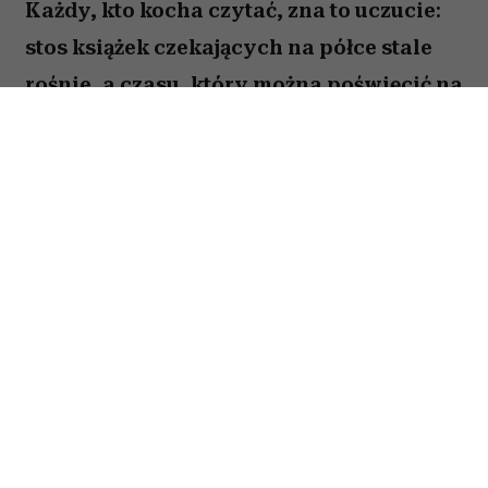
Każdy, kto kocha czytać, zna to uczucie:
stos książek czekających na półce stale
rośnie, a czasu, który można poświęcić na
lekturę, ubywa. A przecież obok głośnych
nowości i sezonowych bestsellerów są
jeszcze te tytuły, które od lat wracają w
kolejnych zestawieniach
najważniejszych książek świata. Po które
warto sięgnąć? Zajrzałam do listy
Encyklopedii Britannica i wybrałam z
niej pięć tytułów, które zdaniem wielu
warto przeczytać przed śmiercią. Łączy je
nie tylko miejsce w literackim kanonie,