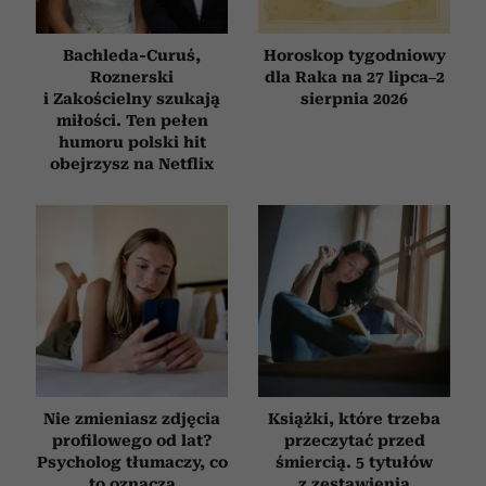
korzystania z ich usług.
Bachleda-Curuś,
Horoskop tygodniowy
Roznerski
dla Raka na 27 lipca–2
i Zakościelny szukają
sierpnia 2026
miłości. Ten pełen
humoru polski hit
obejrzysz na Netflix
Nie zmieniasz zdjęcia
Książki, które trzeba
profilowego od lat?
przeczytać przed
Psycholog tłumaczy, co
śmiercią. 5 tytułów
to oznacza
z zestawienia