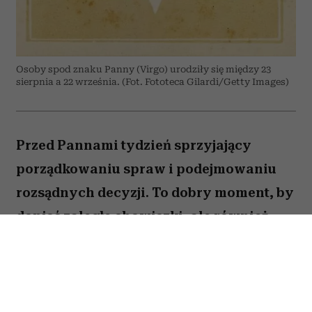
Osoby spod znaku Panny (Virgo) urodziły się między 23
sierpnia a 22 września. (Fot. Fototeca Gilardi/Getty Images)
Przed Pannami tydzień sprzyjający
porządkowaniu spraw i podejmowaniu
rozsądnych decyzji. To dobry moment, by
dopiąć zaległe obowiązki, ale również
zastanowić się, które z nich naprawdę są
warte twojej energii. Nie wszystko musisz
zrobić od razu. Sprawdź, co gwiazdy
przygotowały dla Panny na okres od 27